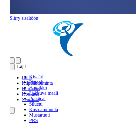
Siirry sisältöön
Lajit
Kivääri
Liitto
Pistooli
Kilpailutoiminta
Haulikko
Harrastus
Liikkuva maali
Koulutus
Practical
Seuroille
Siluetti
Kasa-ammunta
Mustaruuti
PRS