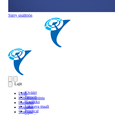
Siirry sisältöön
Lajit
Kivääri
Liitto
Pistooli
Kilpailutoiminta
Haulikko
Harrastus
Liikkuva maali
Koulutus
Practical
Seuroille