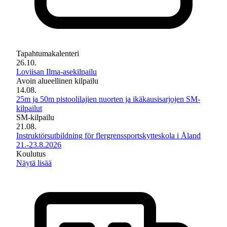
Tapahtumakalenteri
26.10.
Loviisan Ilma-asekilpailu
Avoin alueellinen kilpailu
14.08.
25m ja 50m pistoolilajien nuorten ja ikäkausisarjojen SM-
kilpailut
SM-kilpailu
21.08.
Instruktörsutbildning för flergrenssportskytteskola i Åland
21.-23.8.2026
Koulutus
Näytä lisää