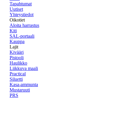
Tapahtumat
Uutiset
Yhteystiedot
Oikotiet
Aloita harrastus
Kiti
SAL-portaali
Kauppa
Lajit
Kivääri
Pistooli
Haulikko
Liikkuva maali
Practical
Siluetti
Kasa-ammunta
Mustaruuti
PRS