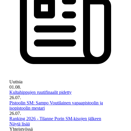
Uutisia
01.08.
Kultahippujen ruutifinaalit pidetty
26.07.
Pistoolin SM: Sampo Voutilainen vapaapistoolin ja
isopistoolin mestari
26.07.
Ranking 2026 - Tilanne Porin SM-kisojen jälkeen
Näytä lisää
Yhteistyössä