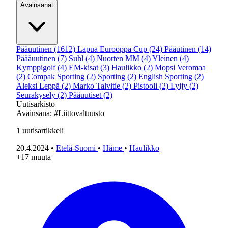
Avainsanat
Pääuutinen
(1612)
Lapua Eurooppa Cup
(24)
Pääutinen
(14)
Päääuutinen
(7)
Suhl
(4)
Nuorten MM
(4)
Yleinen
(4)
Kymppigolf
(4)
EM-kisat
(3)
Haulikko
(2)
Mopsi Veromaa
(2)
Compak Sporting
(2)
Sporting
(2)
English Sporting
(2)
Aleksi Leppä
(2)
Marko Talvitie
(2)
Pistooli
(2)
Lyijy
(2)
Seurakysely
(2)
Pääuutiset
(2)
Uutisarkisto
Avainsana:
#Liittovaltuusto
1
uutisartikkeli
20.4.2024
•
Etelä-Suomi
•
Häme
•
Haulikko
+17 muuta