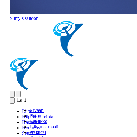
Siirry sisältöön
Lajit
Kivääri
Liitto
Pistooli
Kilpailutoiminta
Haulikko
Harrastus
Liikkuva maali
Koulutus
Practical
Seuroille