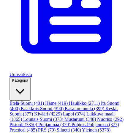
Uutisarkisto
Kategoria
Etelä-Suomi
(401)
Häme
(419)
Haulikko
(2711)
Itä-Suomi
(400)
Kaakkois-Suomi
(390)
Kasa-ammunta
(399)
Keski-
Suomi
(377)
Kivääri
(4229)
Lappi
(374)
Liikkuva maali
(1365)
Lounais-Suomi
(373)
Mustaruuti
(348)
Nuoriso
(292)
Pistooli
(3350)
Pohjanmaa
(379)
Pohjois-Pohjanmaa
(377)
Practical
(485)
PRS
(79)
Siluetti
(340)
Yleinen
(5378)