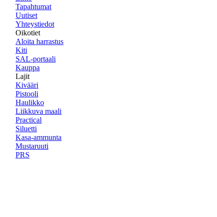
Tapahtumat
Uutiset
Yhteystiedot
Oikotiet
Aloita harrastus
Kiti
SAL-portaali
Kauppa
Lajit
Kivääri
Pistooli
Haulikko
Liikkuva maali
Practical
Siluetti
Kasa-ammunta
Mustaruuti
PRS