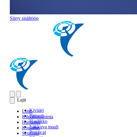
Siirry sisältöön
Lajit
Kivääri
Liitto
Pistooli
Kilpailutoiminta
Haulikko
Harrastus
Liikkuva maali
Koulutus
Practical
Seuroille