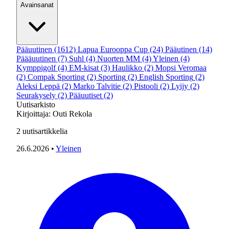
Avainsanat
Pääuutinen
(1612)
Lapua Eurooppa Cup
(24)
Pääutinen
(14)
Päääuutinen
(7)
Suhl
(4)
Nuorten MM
(4)
Yleinen
(4)
Kymppigolf
(4)
EM-kisat
(3)
Haulikko
(2)
Mopsi Veromaa
(2)
Compak Sporting
(2)
Sporting
(2)
English Sporting
(2)
Aleksi Leppä
(2)
Marko Talvitie
(2)
Pistooli
(2)
Lyijy
(2)
Seurakysely
(2)
Pääuutiset
(2)
Uutisarkisto
Kirjoittaja:
Outi Rekola
2
uutisartikkelia
26.6.2026
•
Yleinen