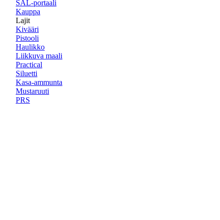
SAL-portaali
Kauppa
Lajit
Kivääri
Pistooli
Haulikko
Liikkuva maali
Practical
Siluetti
Kasa-ammunta
Mustaruuti
PRS