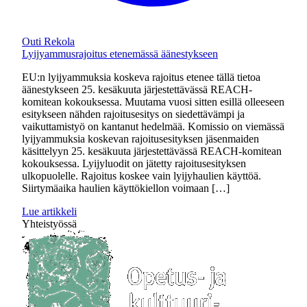
Outi Rekola
Lyijyammusrajoitus etenemässä äänestykseen
EU:n lyijyammuksia koskeva rajoitus etenee tällä tietoa
äänestykseen 25. kesäkuuta järjestettävässä REACH-
komitean kokouksessa. Muutama vuosi sitten esillä olleeseen
esitykseen nähden rajoitusesitys on siedettävämpi ja
vaikuttamistyö on kantanut hedelmää. Komissio on viemässä
lyijyammuksia koskevan rajoitusesityksen jäsenmaiden
käsittelyyn 25. kesäkuuta järjestettävässä REACH-komitean
kokouksessa. Lyijyluodit on jätetty rajoitusesityksen
ulkopuolelle. Rajoitus koskee vain lyijyhaulien käyttöä.
Siirtymäaika haulien käyttökiellon voimaan […]
Lue artikkeli
Yhteistyössä