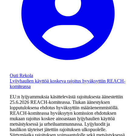
Outi Rekola
Lyijyhaulien käyttöä koskeva rajoitus hyväksyttiin REACH-
komiteassa
EU:n lyijyammuksia käsittelevästä rajoituksesta äänestettiin
25.6.2026 REACH-komiteassa. Tiukan äänestyksen
lopputuloksena ehdotus hyväksyttiin määräenemmistöllä.
REACH-komiteassa hyväksytyn komission ehdotuksen
mukaan rajoitus koskee ainoastaan lyijyhaulien käyttöä
metsästyksessä ja urheiluammunnassa. Lyijyluodit ja
haulikon täyteiset jätettiin rajoituksen ulkopuolelle.
Siirtymäaika rajoituksen voimaantulolle sekä metsästyksessä