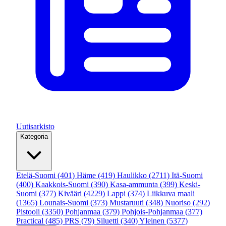
Uutisarkisto
Kategoria
Etelä-Suomi
(401)
Häme
(419)
Haulikko
(2711)
Itä-Suomi
(400)
Kaakkois-Suomi
(390)
Kasa-ammunta
(399)
Keski-
Suomi
(377)
Kivääri
(4229)
Lappi
(374)
Liikkuva maali
(1365)
Lounais-Suomi
(373)
Mustaruuti
(348)
Nuoriso
(292)
Pistooli
(3350)
Pohjanmaa
(379)
Pohjois-Pohjanmaa
(377)
Practical
(485)
PRS
(79)
Siluetti
(340)
Yleinen
(5377)