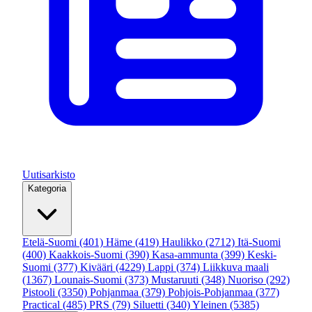
Uutisarkisto
Kategoria
Etelä-Suomi
(401)
Häme
(419)
Haulikko
(2712)
Itä-Suomi
(400)
Kaakkois-Suomi
(390)
Kasa-ammunta
(399)
Keski-
Suomi
(377)
Kivääri
(4229)
Lappi
(374)
Liikkuva maali
(1367)
Lounais-Suomi
(373)
Mustaruuti
(348)
Nuoriso
(292)
Pistooli
(3350)
Pohjanmaa
(379)
Pohjois-Pohjanmaa
(377)
Practical
(485)
PRS
(79)
Siluetti
(340)
Yleinen
(5385)