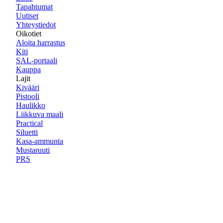
Tapahtumat
Uutiset
Yhteystiedot
Oikotiet
Aloita harrastus
Kiti
SAL-portaali
Kauppa
Lajit
Kivääri
Pistooli
Haulikko
Liikkuva maali
Practical
Siluetti
Kasa-ammunta
Mustaruuti
PRS