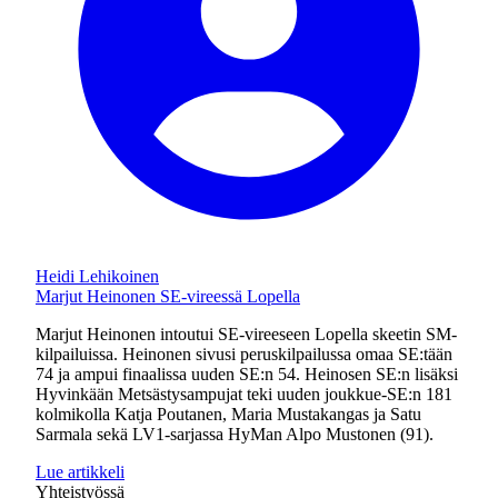
Heidi Lehikoinen
Marjut Heinonen SE-vireessä Lopella
Marjut Heinonen intoutui SE-vireeseen Lopella skeetin SM-
kilpailuissa. Heinonen sivusi peruskilpailussa omaa SE:tään
74 ja ampui finaalissa uuden SE:n 54. Heinosen SE:n lisäksi
Hyvinkään Metsästysampujat teki uuden joukkue-SE:n 181
kolmikolla Katja Poutanen, Maria Mustakangas ja Satu
Sarmala sekä LV1-sarjassa HyMan Alpo Mustonen (91).
Lue artikkeli
Yhteistyössä