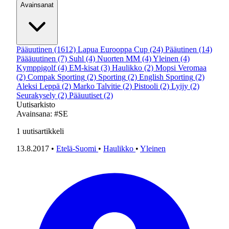
Avainsanat
Pääuutinen
(1612)
Lapua Eurooppa Cup
(24)
Pääutinen
(14)
Päääuutinen
(7)
Suhl
(4)
Nuorten MM
(4)
Yleinen
(4)
Kymppigolf
(4)
EM-kisat
(3)
Haulikko
(2)
Mopsi Veromaa
(2)
Compak Sporting
(2)
Sporting
(2)
English Sporting
(2)
Aleksi Leppä
(2)
Marko Talvitie
(2)
Pistooli
(2)
Lyijy
(2)
Seurakysely
(2)
Pääuutiset
(2)
Uutisarkisto
Avainsana:
#SE
1
uutisartikkeli
13.8.2017
•
Etelä-Suomi
•
Haulikko
•
Yleinen