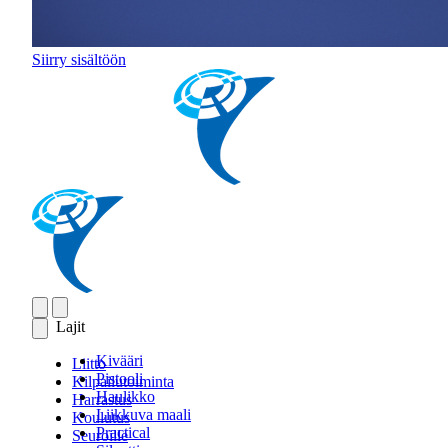
Siirry sisältöön
Lajit
Kivääri
Liitto
Pistooli
Kilpailutoiminta
Haulikko
Harrastus
Liikkuva maali
Koulutus
Practical
Seuroille