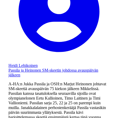
Heidi Lehikoinen
Passila ja Heinonen SM-skeetin johdossa avauspäivän
jälkeen
A-HA:n Jukka Passila ja OSH:n Marjut Heinonen johtavat
SM-skeetiä avauspäivän 75 kiekon jälkeen Mikkelissä.
Passilan kanssa tasatuloksella seuraavilla sijoilla ovat
olympianelonen Eetu Kallioinen, Timo Laitinen ja Timi
Vallioniemi. Passilan sarja 25, 22 ja 25 on parempi kuin
muilla. Janakkalalainen perhostenkerääjä Passila vastasikin
päivän suurimmasta yllätyksestä. Passila kävi
harjoittelemassa skeetiä ensimmäistä kertaa tänä vuonna