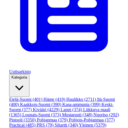
Uutisarkisto
Kategoria
Etelä-Suomi
(401)
Häme
(419)
Haulikko
(2711)
Itä-Suomi
(400)
Kaakkois-Suomi
(390)
Kasa-ammunta
(399)
Keski-
Suomi
(377)
Kivääri
(4229)
Lappi
(374)
Liikkuva maali
(1365)
Lounais-Suomi
(373)
Mustaruuti
(348)
Nuoriso
(292)
Pistooli
(3350)
Pohjanmaa
(379)
Pohjois-Pohjanmaa
(377)
Practical
(485)
PRS
(79)
Siluetti
(340)
Yleinen
(5379)