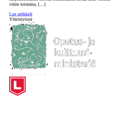
viime torstaina, […]
Lue artikkeli
Yhteistyössä