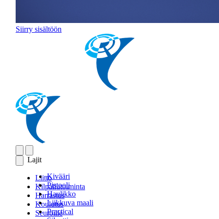
Siirry sisältöön
Lajit
Kivääri
Liitto
Pistooli
Kilpailutoiminta
Haulikko
Harrastus
Liikkuva maali
Koulutus
Practical
Seuroille