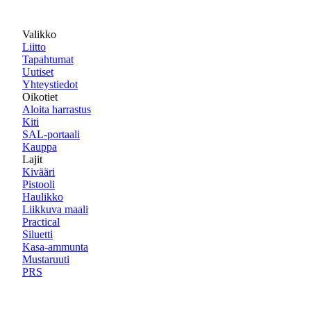
Valikko
Liitto
Tapahtumat
Uutiset
Yhteystiedot
Oikotiet
Aloita harrastus
Kiti
SAL-portaali
Kauppa
Lajit
Kivääri
Pistooli
Haulikko
Liikkuva maali
Practical
Siluetti
Kasa-ammunta
Mustaruuti
PRS