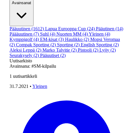
Avainsanat
Pääuutinen
(1612)
Lapua Eurooppa Cup
(24)
Pääutinen
(14)
Päääuutinen
(7)
Suhl
(4)
Nuorten MM
(4)
Yleinen
(4)
Kymppigolf
(4)
EM-kisat
(3)
Haulikko
(2)
Mopsi Veromaa
(2)
Compak Sporting
(2)
Sporting
(2)
English Sporting
(2)
Aleksi Leppä
(2)
Marko Talvitie
(2)
Pistooli
(2)
Lyijy
(2)
Seurakysely
(2)
Pääuutiset
(2)
Uutisarkisto
Avainsana:
#SM-kilpailu
1
uutisartikkeli
31.7.2021
•
Yleinen