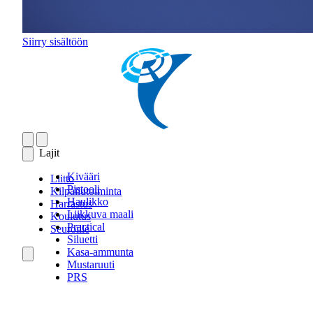
Siirry sisältöön
Lajit
Kivääri
Liitto
Pistooli
Kilpailutoiminta
Haulikko
Harrastus
Liikkuva maali
Koulutus
Practical
Seuroille
Siluetti
Kasa-ammunta
Mustaruuti
PRS