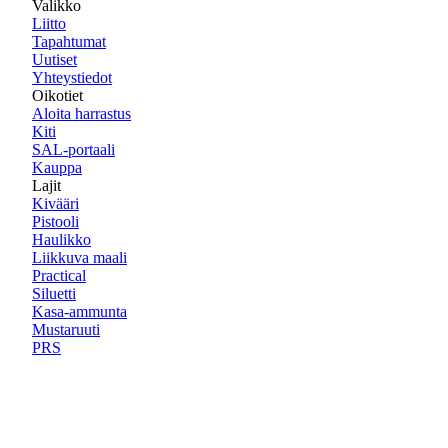
Valikko
Liitto
Tapahtumat
Uutiset
Yhteystiedot
Oikotiet
Aloita harrastus
Kiti
SAL-portaali
Kauppa
Lajit
Kivääri
Pistooli
Haulikko
Liikkuva maali
Practical
Siluetti
Kasa-ammunta
Mustaruuti
PRS