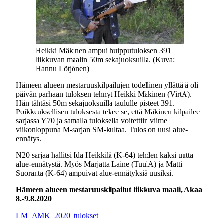
Heikki Mäkinen ampui huipputuloksen 391
liikkuvan maalin 50m sekajuoksuilla. (Kuva:
Hannu Lötjönen)
Hämeen alueen mestaruuskilpailujen todellinen yllättäjä oli
päivän parhaan tuloksen tehnyt Heikki Mäkinen (VirtA).
Hän tähtäsi 50m sekajuoksuilla taululle pisteet 391.
Poikkeuksellisen tuloksesta tekee se, että Mäkinen kilpailee
sarjassa Y70 ja samalla tuloksella voitettiin viime
viikonloppuna M-sarjan SM-kultaa. Tulos on uusi alue-
ennätys.
N20 sarjaa hallitsi Ida Heikkilä (K-64) tehden kaksi uutta
alue-ennätystä. Myös Marjatta Laine (TuulA) ja Matti
Suoranta (K-64) ampuivat alue-ennätyksiä uusiksi.
Hämeen alueen mestaruuskilpailut liikkuva maali, Akaa
8.-9.8.2020
LM_AMK_2020_tulokset