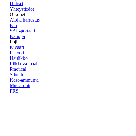
Uutiset
Yhteystiedot
Oikotiet
Aloita harrastus
Kiti
SAL-portaali
Kauppa
Lajit
Kivääri
Pistooli
Haulikko
Liikkuva maali
Practical
Siluetti
Kasa-ammunta
Mustaruuti
PRS