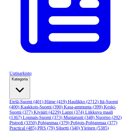
Uutisarkisto
Kategoria
Etelä-Suomi
(401)
Häme
(419)
Haulikko
(2712)
Itä-Suomi
(400)
Kaakkois-Suomi
(390)
Kasa-ammunta
(399)
Keski-
Suomi
(377)
Kivääri
(4229)
Lappi
(374)
Liikkuva maali
(1367)
Lounais-Suomi
(373)
Mustaruuti
(348)
Nuoriso
(292)
Pistooli
(3350)
Pohjanmaa
(379)
Pohjois-Pohjanmaa
(377)
Practical
(485)
PRS
(79)
Siluetti
(340)
Yleinen
(5385)