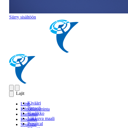
Siirry sisältöön
Lajit
Kivääri
Liitto
Pistooli
Kilpailutoiminta
Haulikko
Harrastus
Liikkuva maali
Koulutus
Practical
Seuroille