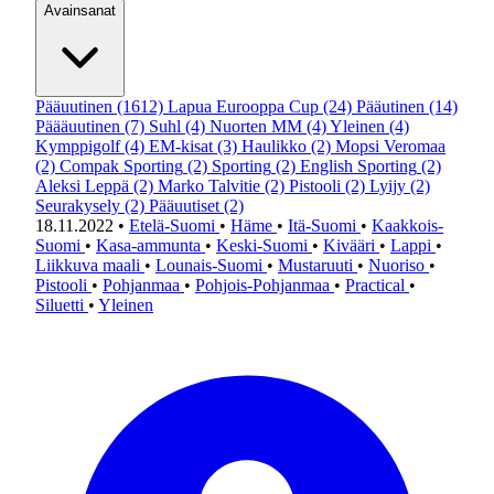
Avainsanat
Pääuutinen
(1612)
Lapua Eurooppa Cup
(24)
Pääutinen
(14)
Päääuutinen
(7)
Suhl
(4)
Nuorten MM
(4)
Yleinen
(4)
Kymppigolf
(4)
EM-kisat
(3)
Haulikko
(2)
Mopsi Veromaa
(2)
Compak Sporting
(2)
Sporting
(2)
English Sporting
(2)
Aleksi Leppä
(2)
Marko Talvitie
(2)
Pistooli
(2)
Lyijy
(2)
Seurakysely
(2)
Pääuutiset
(2)
18.11.2022
•
Etelä-Suomi
•
Häme
•
Itä-Suomi
•
Kaakkois-
Suomi
•
Kasa-ammunta
•
Keski-Suomi
•
Kivääri
•
Lappi
•
Liikkuva maali
•
Lounais-Suomi
•
Mustaruuti
•
Nuoriso
•
Pistooli
•
Pohjanmaa
•
Pohjois-Pohjanmaa
•
Practical
•
Siluetti
•
Yleinen