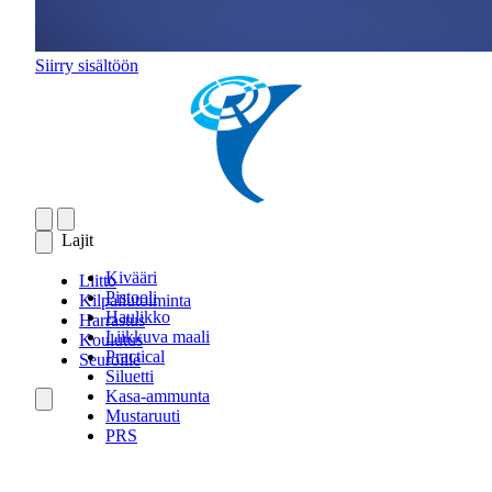
Siirry sisältöön
Lajit
Kivääri
Liitto
Pistooli
Kilpailutoiminta
Haulikko
Harrastus
Liikkuva maali
Koulutus
Practical
Seuroille
Siluetti
Kasa-ammunta
Mustaruuti
PRS