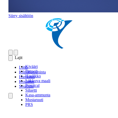
Siirry sisältöön
Lajit
Kivääri
Liitto
Pistooli
Kilpailutoiminta
Haulikko
Harrastus
Liikkuva maali
Koulutus
Practical
Seuroille
Siluetti
Kasa-ammunta
Mustaruuti
PRS