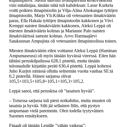
kilpailupäivä. Suomi saavutti avauspäivänä keskiviikkona
viisi mitalisijaa, tänään niitä tuli kahdeksan: Lasse Kurkela
voitti poikien ilmapistoolin ja Vilja-Alina Ahokangas tyttöjen
ilmapistoolin, Marjo Yli-Kiikka oli veteraanien ilmakiväärin
paras, Ella Hakala tyttöjen ilmapistoolin kakkonen ja Viivi
Kemppi naisten ilmakiväärin kakkonen, Aleksi Leppä oli
miesten ilmakiväärin kolmas ja Marianne Palo naisten
ilmakiväärissä samoin kolmas. Arvo Harmaajärvi
Satakunnan Ampujista oli veteraanien ilmapistoolissa toinen.
Miesten ilmakiväärin eilen voittanut Aleksi Leppä (Haminan
Ampumaseura) oli myös tänään hyvässä vireessä. Eilen hän
tähtäsi peruskilpailussa 628,1 pistettä, mutta tänään
tulostaululle kirjattiin peräti 630,4 pistettä. Leppä kohensi
Juho Kurjen nimissä ollutta seitsemän vuotta vanhaa SE:tä
0,2 pisteellä. Hänen sarjansa olivat
105,5+103,5+105,8+105,1+105,3+105,2.
Leppä sanoi, että peruskisa oli ”tasaisen hyvää”.
– Toisessa sarjassa tuli pieni notkahdus, mutta muuten oli
tasaista ja hyvää. Silti jäi sellainen fiilis, että pystyn
ampumaan vielä paremmin. Olen todella tyytyväinen
Suomen ennätykseen.
Finaali oli tänään Lepälle ”vähän vaikeaa”: