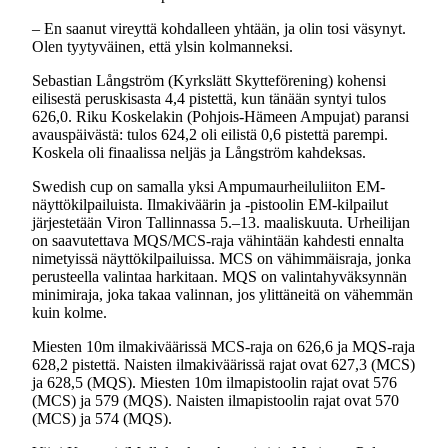
– En saanut vireyttä kohdalleen yhtään, ja olin tosi väsynyt.
Olen tyytyväinen, että ylsin kolmanneksi.
Sebastian Långström (Kyrkslätt Skytteförening) kohensi
eilisestä peruskisasta 4,4 pistettä, kun tänään syntyi tulos
626,0. Riku Koskelakin (Pohjois-Hämeen Ampujat) paransi
avauspäivästä: tulos 624,2 oli eilistä 0,6 pistettä parempi.
Koskela oli finaalissa neljäs ja Långström kahdeksas.
Swedish cup on samalla yksi Ampumaurheiluliiton EM-
näyttökilpailuista. Ilmakiväärin ja -pistoolin EM-kilpailut
järjestetään Viron Tallinnassa 5.–13. maaliskuuta. Urheilijan
on saavutettava MQS/MCS-raja vähintään kahdesti ennalta
nimetyissä näyttökilpailuissa. MCS on vähimmäisraja, jonka
perusteella valintaa harkitaan. MQS on valintahyväksynnän
minimiraja, joka takaa valinnan, jos ylittäneitä on vähemmän
kuin kolme.
Miesten 10m ilmakiväärissä MCS-raja on 626,6 ja MQS-raja
628,2 pistettä. Naisten ilmakiväärissä rajat ovat 627,3 (MCS)
ja 628,5 (MQS). Miesten 10m ilmapistoolin rajat ovat 576
(MCS) ja 579 (MQS). Naisten ilmapistoolin rajat ovat 570
(MCS) ja 574 (MQS).