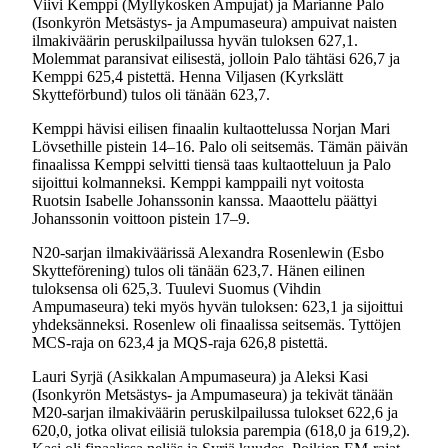
Viivi Kemppi (Myllykosken Ampujat) ja Marianne Palo
(Isonkyrön Metsästys- ja Ampumaseura) ampuivat naisten
ilmakiväärin peruskilpailussa hyvän tuloksen 627,1.
Molemmat paransivat eilisestä, jolloin Palo tähtäsi 626,7 ja
Kemppi 625,4 pistettä. Henna Viljasen (Kyrkslätt
Skytteförbund) tulos oli tänään 623,7.
Kemppi hävisi eilisen finaalin kultaottelussa Norjan Mari
Lövsethille pistein 14–16. Palo oli seitsemäs. Tämän päivän
finaalissa Kemppi selvitti tiensä taas kultaotteluun ja Palo
sijoittui kolmanneksi. Kemppi kamppaili nyt voitosta
Ruotsin Isabelle Johanssonin kanssa. Maaottelu päättyi
Johanssonin voittoon pistein 17–9.
N20-sarjan ilmakiväärissä Alexandra Rosenlewin (Esbo
Skytteförening) tulos oli tänään 623,7. Hänen eilinen
tuloksensa oli 625,3. Tuulevi Suomus (Vihdin
Ampumaseura) teki myös hyvän tuloksen: 623,1 ja sijoittui
yhdeksänneksi. Rosenlew oli finaalissa seitsemäs. Tyttöjen
MCS-raja on 623,4 ja MQS-raja 626,8 pistettä.
Lauri Syrjä (Asikkalan Ampumaseura) ja Aleksi Kasi
(Isonkyrön Metsästys- ja Ampumaseura) ja tekivät tänään
M20-sarjan ilmakiväärin peruskilpailussa tulokset 622,6 ja
620,0, jotka olivat eilisiä tuloksia parempia (618,0 ja 619,2).