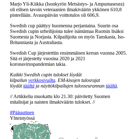
Marjo Yli-Kiikka (Isonkyrön Metsästys- ja Ampumaseura)
oli eilisen tavoin veteraanien ilmakiväärin ykkönen 610,8
pisteellään. Avauspäivän voittotulos oli 606,9.
Swedish cup päättyy huomenna perjantaina. Suurin osa
Swedish cupin urheilijoista tulee isäntämaa Ruotsin lisäksi
Suomesta ja Norjasta. Kilpailijoita on myös Tanskasta, Iso-
Britanniasta ja Australiasta.
Swedish Cup järjestettiin ensimmäisen kerran vuonna 2005.
Sitä ei järjestetty vuosina 2020 ja 2021
koronaviruspandemian takia.
Kaikki Swedish cupin tulokset löydät
kilpailun
verkkosivuilta
. EM-kisojen tulosrajat
löydät
täältä
ja näyttökilpailujen tulosseurannan
täältä
.
// Artikkelia muokattu klo 21.30: päivitetty Suomen
mitalisijat ja naisten ilmakiväärin tulokset. //
#Pääuutinen
Yhteistyössä