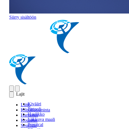
Siirry sisältöön
Lajit
Kivääri
Liitto
Pistooli
Kilpailutoiminta
Haulikko
Harrastus
Liikkuva maali
Koulutus
Practical
Seuroille