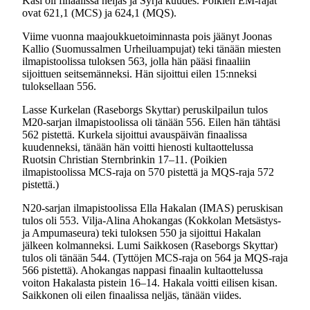
Kasi oli finaalissa neljäs ja Syrjä kuudes. Poikien EM-rajat
ovat 621,1 (MCS) ja 624,1 (MQS).
Viime vuonna maajoukkuetoiminnasta pois jäänyt Joonas
Kallio (Suomussalmen Urheiluampujat) teki tänään miesten
ilmapistoolissa tuloksen 563, jolla hän pääsi finaaliin
sijoittuen seitsemänneksi. Hän sijoittui eilen 15:nneksi
tuloksellaan 556.
Lasse Kurkelan (Raseborgs Skyttar) peruskilpailun tulos
M20-sarjan ilmapistoolissa oli tänään 556. Eilen hän tähtäsi
562 pistettä. Kurkela sijoittui avauspäivän finaalissa
kuudenneksi, tänään hän voitti hienosti kultaottelussa
Ruotsin Christian Sternbrinkin 17–11. (Poikien
ilmapistoolissa MCS-raja on 570 pistettä ja MQS-raja 572
pistettä.)
N20-sarjan ilmapistoolissa Ella Hakalan (IMAS) peruskisan
tulos oli 553. Vilja-Alina Ahokangas (Kokkolan Metsästys-
ja Ampumaseura) teki tuloksen 550 ja sijoittui Hakalan
jälkeen kolmanneksi. Lumi Saikkosen (Raseborgs Skyttar)
tulos oli tänään 544. (Tyttöjen MCS-raja on 564 ja MQS-raja
566 pistettä). Ahokangas nappasi finaalin kultaottelussa
voiton Hakalasta pistein 16–14. Hakala voitti eilisen kisan.
Saikkonen oli eilen finaalissa neljäs, tänään viides.