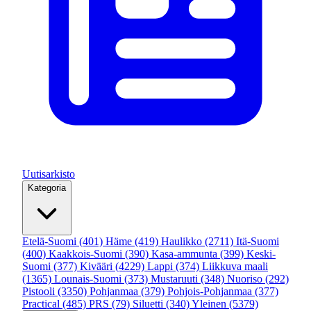
Uutisarkisto
Kategoria
Etelä-Suomi
(401)
Häme
(419)
Haulikko
(2711)
Itä-Suomi
(400)
Kaakkois-Suomi
(390)
Kasa-ammunta
(399)
Keski-
Suomi
(377)
Kivääri
(4229)
Lappi
(374)
Liikkuva maali
(1365)
Lounais-Suomi
(373)
Mustaruuti
(348)
Nuoriso
(292)
Pistooli
(3350)
Pohjanmaa
(379)
Pohjois-Pohjanmaa
(377)
Practical
(485)
PRS
(79)
Siluetti
(340)
Yleinen
(5379)