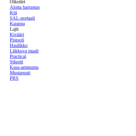
Oikotiet
Aloita harrastus
Kiti
SAL-portaali
Kauppa
Lajit
Kivääri
Pistooli
Haulikko
Liikkuva maali
Practical
Siluetti
Kasa-ammunta
Mustaruuti
PRS