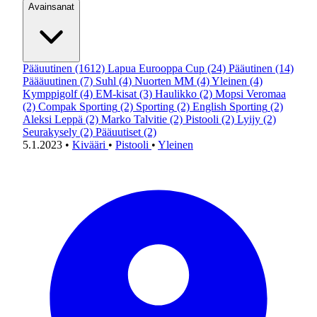
Avainsanat
Pääuutinen
(1612)
Lapua Eurooppa Cup
(24)
Pääutinen
(14)
Päääuutinen
(7)
Suhl
(4)
Nuorten MM
(4)
Yleinen
(4)
Kymppigolf
(4)
EM-kisat
(3)
Haulikko
(2)
Mopsi Veromaa
(2)
Compak Sporting
(2)
Sporting
(2)
English Sporting
(2)
Aleksi Leppä
(2)
Marko Talvitie
(2)
Pistooli
(2)
Lyijy
(2)
Seurakysely
(2)
Pääuutiset
(2)
5.1.2023
•
Kivääri
•
Pistooli
•
Yleinen