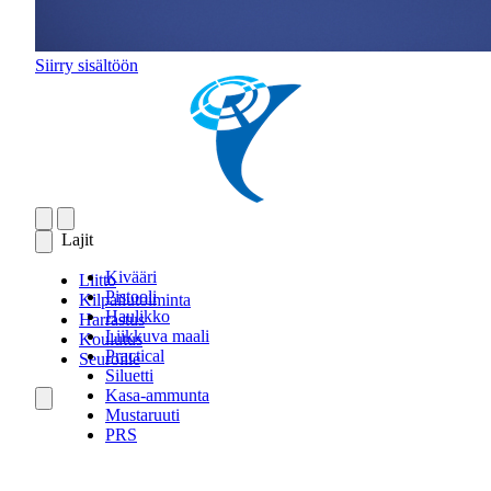
Siirry sisältöön
Lajit
Kivääri
Liitto
Pistooli
Kilpailutoiminta
Haulikko
Harrastus
Liikkuva maali
Koulutus
Practical
Seuroille
Siluetti
Kasa-ammunta
Mustaruuti
PRS