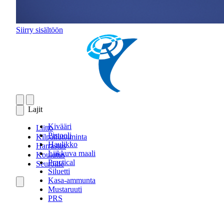
Siirry sisältöön
Lajit
Kivääri
Liitto
Pistooli
Kilpailutoiminta
Haulikko
Harrastus
Liikkuva maali
Koulutus
Practical
Seuroille
Siluetti
Kasa-ammunta
Mustaruuti
PRS