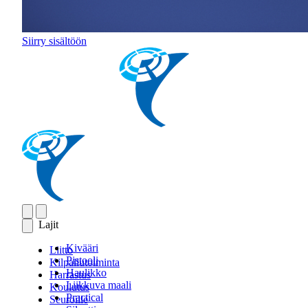
Siirry sisältöön
Lajit
Kivääri
Liitto
Pistooli
Kilpailutoiminta
Haulikko
Harrastus
Liikkuva maali
Koulutus
Practical
Seuroille