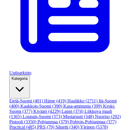
Uutisarkisto
Kategoria
Etelä-Suomi
(401)
Häme
(419)
Haulikko
(2711)
Itä-Suomi
(400)
Kaakkois-Suomi
(390)
Kasa-ammunta
(399)
Keski-
Suomi
(377)
Kivääri
(4229)
Lappi
(374)
Liikkuva maali
(1365)
Lounais-Suomi
(373)
Mustaruuti
(348)
Nuoriso
(292)
Pistooli
(3350)
Pohjanmaa
(379)
Pohjois-Pohjanmaa
(377)
Practical
(485)
PRS
(79)
Siluetti
(340)
Yleinen
(5378)