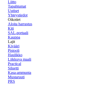
Liitto
Tapahtumat
Uutiset
Yhteystiedot
Oikotiet
Aloita harrastus
Kiti
SAL-portaali
Kauppa
Lajit
Kivääri
Pistooli
Haulikko
Liikkuva maali
Practical
Siluetti
Kasa-ammunta
Mustaruuti
PRS