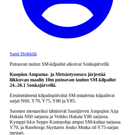
Sami Heikkilä
Putoavan taulun SM-kilpailut alkoivat Sonkajärvellä
Kuopion Ampuma- ja Metsästysseura järjestää
liikkuvan maalin 10m putoavan taulun SM-kilpailut
24.-26.1 Sonkajärvellä.
Ensimmäisenä kilpailupäivänä SM-mitaleista kilpailivat
sarjat N60, Y70, Y75, Y80 ja Y85.
Suomen mestareiksi tähtäsivät Saarijärven Ampujien Arja
Hakala N60 sarjassa ja Veikko Hakala Y80 sarjassa.
Kymppi 64:n Seppo Kastepohja ampui SM-kultaa sarjassa
Y70, ja Raseborgs Skyttaren Jouko Mutka oli Y75-sarjan
mestari.