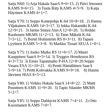
Sarja N60: 1) Arja Hakala SaarA 9+6=15. 2) Päivi Jetsonen
KAMS 9+6=15.
3) Tuula Räty KAMS 4+5=9.
3) Kaija
Häyrinen KAMS 6+1=7.
Sarja Y70: 1) Seppo Kastepohja K-64 10+8=18.
2) Hannu
Viljakainen KAMS 14+3=17. 3) Jukka Hakamäki K-64
12+9=21.
3) Jarmo Smura AlavA 12+8=20.
5) Heikki
Ruohonen MKMS 11+2=13.
6) Timo Mäkelä K-64
7+5=12.
7) Bertel Holmström RS 8+3=11.
8) Tapani
Lyytinen KAMS 5+3=8.
9) Markku Tissari SEUA 1+0=1.
Sarja Y75: 1) Jouko Mutka RS 11+6=17. 2) Mauri
Kauppinen SaarA 9+5=14. 3) Tryggve Henriksson RS
4+3=7.5)
3) Ensio Tapaninaho P-HA 12+8=20.Seppo
Vasara ESA 11+10=21.
6) Pentti Hämäläinen SaarA
5+9=14. 7) Pertti Kohvakka KAMS 9+9=18.
8) Hannu
Järvinen HlAS 8+5=13.
Sarja Y80: 1) Veikko Hakala SaarA 14+8=22.
2) Matti
Puustinen KAMS 11+9=20.
3) Tapio Silander MKMS
5+2=7.
Sarja Y85: 1) Seppo Dahlqvist KAMS 7+4=11.
2) Otto
Kuosmanen KAMS 7+0=7.