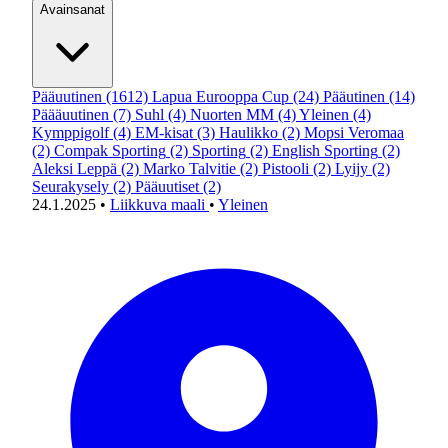
Avainsanat
Pääuutinen
(1612)
Lapua Eurooppa Cup
(24)
Pääutinen
(14)
Päääuutinen
(7)
Suhl
(4)
Nuorten MM
(4)
Yleinen
(4)
Kymppigolf
(4)
EM-kisat
(3)
Haulikko
(2)
Mopsi Veromaa
(2)
Compak Sporting
(2)
Sporting
(2)
English Sporting
(2)
Aleksi Leppä
(2)
Marko Talvitie
(2)
Pistooli
(2)
Lyijy
(2)
Seurakysely
(2)
Pääuutiset
(2)
24.1.2025
•
Liikkuva maali
•
Yleinen