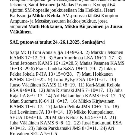
Jetsonen, Sami Jetsonen ja Matias Pasanen. Kymppi 64
sijoittui SM-hopealle joukkueellaan Ida Heikkilä, Henri
Karlsson ja
Mikko Ketola
. SM-pronssia tähtäsi Kuopion
Ampuma- ja Metsästysseuran kakkosjoukkue, jossa
ampuivat
Matti Hokkanen, Mikko Kirjavainen ja Juuso
Väätäinen
.
SAL putoavat taulut 24.-26.1.2025, Sonkajärvi
Sarja M: 1) Toni Annala JjA 14+9=23.
2) Markku Jetsonen
KAMS 17+12=29.
3) Aaro Vuorimaa LSA 16+11=27.
3)
Sami Jetsonen KAMS 16+12=28.5) Matias Pasanen KAMS
16+13=29.6) Frans Laukka SaSA 18+11=29.
7) Jukka-
Pekka Jokela P-HA 13+15=0/28.
7) Matti Hokkanen
KAMS 14+11=25.
9) Timo Pylsy ESA 10+11=21.
10)
Juuso Väätäinen KAMS 11+8=19.
11) Kari-Matti Reijola
ESA 9+9=18.
12) Juha Ristimäki JMS 7+10=17.
13) Juha
Raja JjA 8+9=17.
14) Ari Haikarainen KAMS 9+8=17.
15)
Matti Suoranta K-64 11+6=17.
16) Mikko Kirjavainen
KAMS 11+6=17.
17) Jarkko Peltola JMS 10+5=15.
18)
Jari Leväniemi JA 10+4=14.
19) Mikko Kumpulainen
SEUA 10+4=14.
20) Mikko Ketola K-64 5+7=12.
21)
Juha Väätäinen KAMS 6+6=12.
22) Jussi Suoknuuti ESA
9+3=12.
23) Jukka Parkkamäki JMS 8+3=11.
24) Ari
Roivainen SEUA 5+0=5.