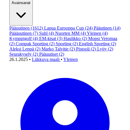
Avainsanat
Pääuutinen
(1612)
Lapua Eurooppa Cup
(24)
Pääutinen
(14)
Päääuutinen
(7)
Suhl
(4)
Nuorten MM
(4)
Yleinen
(4)
Kymppigolf
(4)
EM-kisat
(3)
Haulikko
(2)
Mopsi Veromaa
(2)
Compak Sporting
(2)
Sporting
(2)
English Sporting
(2)
Aleksi Leppä
(2)
Marko Talvitie
(2)
Pistooli
(2)
Lyijy
(2)
Seurakysely
(2)
Pääuutiset
(2)
26.1.2025
•
Liikkuva maali
•
Yleinen