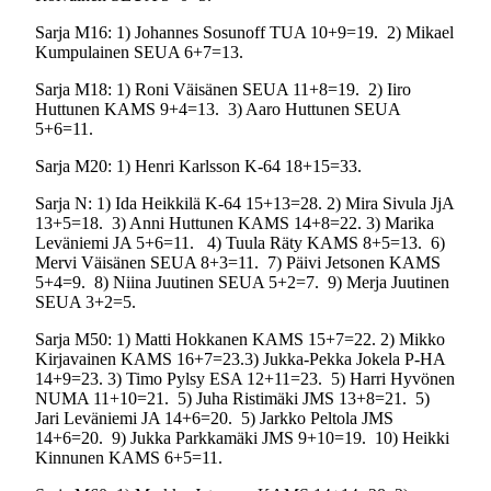
Sarja M16: 1) Johannes Sosunoff TUA 10+9=19.
2) Mikael
Kumpulainen SEUA 6+7=13.
Sarja M18: 1) Roni Väisänen SEUA 11+8=19.
2) Iiro
Huttunen KAMS 9+4=13.
3) Aaro Huttunen SEUA
5+6=11.
Sarja M20: 1) Henri Karlsson K-64 18+15=33.
Sarja N: 1) Ida Heikkilä K-64 15+13=28. 2) Mira Sivula JjA
13+5=18.
3) Anni Huttunen KAMS 14+8=22. 3) Marika
Leväniemi JA 5+6=11.
4) Tuula Räty KAMS 8+5=13.
6)
Mervi Väisänen SEUA 8+3=11.
7) Päivi Jetsonen KAMS
5+4=9.
8) Niina Juutinen SEUA 5+2=7.
9) Merja Juutinen
SEUA 3+2=5.
Sarja M50: 1) Matti Hokkanen KAMS 15+7=22. 2) Mikko
Kirjavainen KAMS 16+7=23.3) Jukka-Pekka Jokela P-HA
14+9=23. 3) Timo Pylsy ESA 12+11=23.
5) Harri Hyvönen
NUMA 11+10=21.
5) Juha Ristimäki JMS 13+8=21.
5)
Jari Leväniemi JA 14+6=20.
5) Jarkko Peltola JMS
14+6=20.
9) Jukka Parkkamäki JMS 9+10=19.
10) Heikki
Kinnunen KAMS 6+5=11.