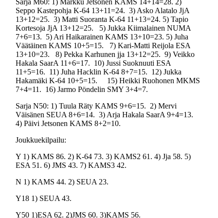
Sarja M60: 1) Markku Jetsonen KAMS 14+14=28. 2)
Seppo Kastepohja K-64 13+11=24.
3) Asko Alatalo JjA
13+12=25.
3) Matti Suoranta K-64 11+13=24. 5) Tapio
Kortesoja JjA 13+12=25.
5) Jukka Kiimalainen NUMA
7+6=13.
5) Ari Haikarainen KAMS 13+10=23. 5) Juha
Väätäinen KAMS 10+5=15.
7) Kari-Matti Reijola ESA
13+10=23.
8) Pekka Karhunen jja 13+12=25.
9) Veikko
Hakala SaarA 11+6=17.
10) Jussi Suoknuuti ESA
11+5=16.
11) Juha Hacklin K-64 8+7=15.
12) Jukka
Hakamäki K-64 10+5=15.
15) Heikki Ruohonen MKMS
7+4=11.
16) Jarmo Pöndelin SMY 3+4=7.
Sarja N50: 1) Tuula Räty KAMS 9+6=15.
2) Mervi
Väisänen SEUA 8+6=14.
3) Arja Hakala SaarA 9+4=13.
4) Päivi Jetsonen KAMS 8+2=10.
Joukkuekilpailu:
Y 1) KAMS 86. 2) K-64 73. 3) KAMS2 61. 4) Jja 58. 5)
ESA 51. 6) JMS 43. 7) KAMS3 42.
N 1) KAMS 44. 2) SEUA 23.
Y18 1) SEUA 43.
Y50 1)ESA 62. 2)JMS 60. 3)KAMS 56.