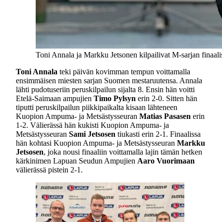
Toni Annala ja Markku Jetsonen kilpailivat M-sarjan finaal
Toni Annala
teki päivän kovimman tempun voittamalla
ensimmäisen miesten sarjan Suomen mestaruutensa. Annala
lähti pudotuseriin peruskilpailun sijalta 8. Ensin hän voitti
Etelä-Saimaan ampujien
Timo Pylsyn
erin 2-0. Sitten hän
tiputti peruskilpailun piikkipaikalta kisaan lähteneen
Kuopion Ampuma- ja Metsästysseuran
Matias Pasasen
erin
1-2. Välierässä hän kukisti Kuopion Ampuma- ja
Metsästysseuran
Sami Jetsosen
tiukasti erin 2-1. Finaalissa
hän kohtasi Kuopion Ampuma- ja Metsästysseuran
Markku
Jetsosen
, joka nousi finaaliin voittamalla lajin tämän hetken
kärkinimen Lapuan Seudun Ampujien
Aaro
Vuorimaan
välierässä pistein 2-1.