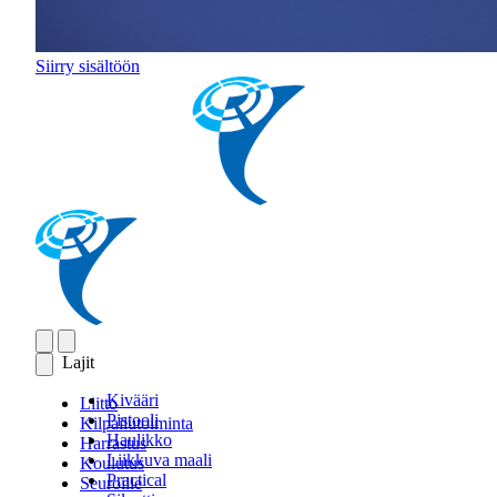
Siirry sisältöön
Lajit
Kivääri
Liitto
Pistooli
Kilpailutoiminta
Haulikko
Harrastus
Liikkuva maali
Koulutus
Practical
Seuroille