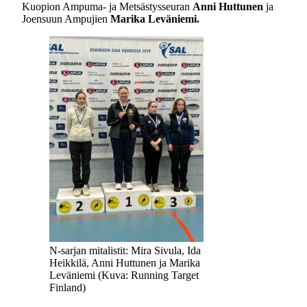
Kuopion Ampuma- ja Metsästysseuran
Anni Huttunen
ja
Joensuun Ampujien
Marika Leväniemi.
N-sarjan mitalistit: Mira Sivula, Ida
Heikkilä, Anni Huttunen ja Marika
Leväniemi (Kuva: Running Target
Finland)