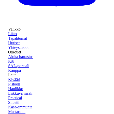
Valikko
Liitto
Tapahtumat
Uutiset
Yhteystiedot
Oikotiet
Aloita harrastus
Kiti
SAL-portaali
Kauppa
Lajit
Kivääri
Pistooli
Haulikko
Liikkuva maali
Practical
Siluetti
Kasa-ammunta
Mustaruuti