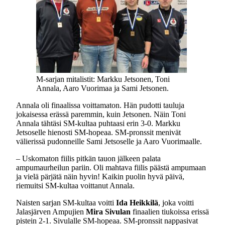
M-sarjan mitalistit: Markku Jetsonen, Toni
Annala, Aaro Vuorimaa ja Sami Jetsonen.
Annala oli finaalissa voittamaton. Hän pudotti tauluja
jokaisessa erässä paremmin, kuin Jetsonen. Näin Toni
Annala tähtäsi SM-kultaa puhtaasi erin 3-0. Markku
Jetsoselle hienosti SM-hopeaa. SM-pronssit menivät
välierissä pudonneille Sami Jetsoselle ja Aaro Vuorimaalle.
– Uskomaton fiilis pitkän tauon jälkeen palata
ampumaurheilun pariin. Oli mahtava fiilis päästä ampumaan
ja vielä pärjätä näin hyvin! Kaikin puolin hyvä päivä,
riemuitsi SM-kultaa voittanut Annala.
Naisten sarjan SM-kultaa voitti
Ida Heikkilä
, joka voitti
Jalasjärven Ampujien
Mira Sivulan
finaalien tiukoissa erissä
pistein 2-1. Sivulalle SM-hopeaa. SM-pronssit nappasivat