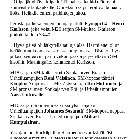
– Olipa jännittävä kilpailu! Finaalissa kaikki erät meni
viimeisille laukauksille. Onneksi pystyin erät voittamaan,
iloitsi Heikkilä ennen palkintojenjakoa.
Peruskilpailussa eniten tauluja pudotti Kymppi 64:n
Henri
Karlsson
, joka voitti M20 sarjan SM-kultaa. Karlsson
pudotti tauluja 33/40.
– Hyvä päivä oli lätkytellä tauluja alas. Harmi ettei ollut
ketään muuta omassa sarjassa ampumassa. Tästä on hyvä
jatkaa
seuraaviin parin viikon päästä järjestettäviin SM-
kisoihin Maaningalle, kommentoi Karlsson.
M18 sarjan SM-kultaa voitti Sonkajärven Erä- ja
Urheiluampujien
Roni Väisänen
. SM-hopeaa tähtäsi
Kuopion Ampuma- ja Metsästysseuran
Iiro Huttunen
, ja
SM-pronssi meni Sonkajärven Erä- ja Urheiluampujien
Aaro Huttuselle
.
M16 sarjan Suomen mestariksi ylsi Toijalan
Urheiluampujien
Johannes Sosunoff
. SM-hopeaa nappasi
Sonkajärven Erä- ja Urheiluampujien
Mikael
Kumpulainen
.
Y-sarjan joukkuekilpailun Suomen mestariksi tähtäsi
Kuopion Ampuma- ja Metsästysseura joukkueellaan Markku