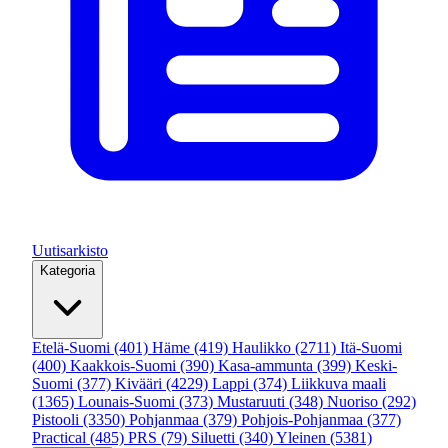
Uutisarkisto
Kategoria
Etelä-Suomi
(401)
Häme
(419)
Haulikko
(2711)
Itä-Suomi
(400)
Kaakkois-Suomi
(390)
Kasa-ammunta
(399)
Keski-
Suomi
(377)
Kivääri
(4229)
Lappi
(374)
Liikkuva maali
(1365)
Lounais-Suomi
(373)
Mustaruuti
(348)
Nuoriso
(292)
Pistooli
(3350)
Pohjanmaa
(379)
Pohjois-Pohjanmaa
(377)
Practical
(485)
PRS
(79)
Siluetti
(340)
Yleinen
(5381)