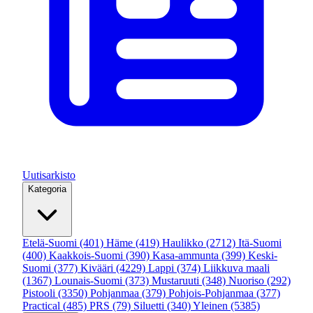
Uutisarkisto
Kategoria
Etelä-Suomi
(401)
Häme
(419)
Haulikko
(2712)
Itä-Suomi
(400)
Kaakkois-Suomi
(390)
Kasa-ammunta
(399)
Keski-
Suomi
(377)
Kivääri
(4229)
Lappi
(374)
Liikkuva maali
(1367)
Lounais-Suomi
(373)
Mustaruuti
(348)
Nuoriso
(292)
Pistooli
(3350)
Pohjanmaa
(379)
Pohjois-Pohjanmaa
(377)
Practical
(485)
PRS
(79)
Siluetti
(340)
Yleinen
(5385)