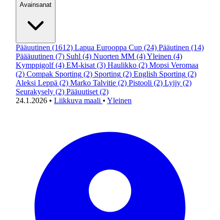
Avainsanat
Pääuutinen
(1612)
Lapua Eurooppa Cup
(24)
Pääutinen
(14)
Päääuutinen
(7)
Suhl
(4)
Nuorten MM
(4)
Yleinen
(4)
Kymppigolf
(4)
EM-kisat
(3)
Haulikko
(2)
Mopsi Veromaa
(2)
Compak Sporting
(2)
Sporting
(2)
English Sporting
(2)
Aleksi Leppä
(2)
Marko Talvitie
(2)
Pistooli
(2)
Lyijy
(2)
Seurakysely
(2)
Pääuutiset
(2)
24.1.2026
•
Liikkuva maali
•
Yleinen