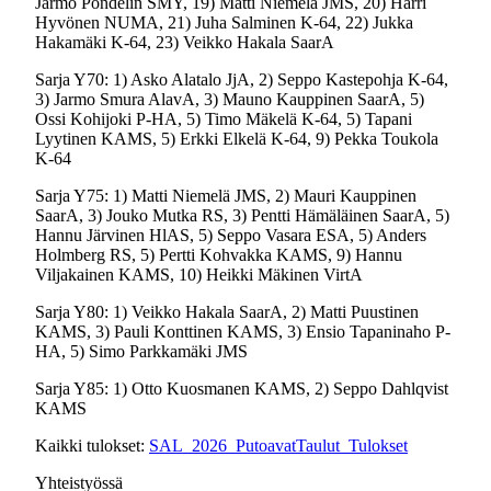
Jarmo Pöndelin SMY, 19) Matti Niemelä JMS, 20) Harri
Hyvönen NUMA, 21) Juha Salminen K-64, 22) Jukka
Hakamäki K-64, 23) Veikko Hakala SaarA
Sarja Y70: 1) Asko Alatalo JjA, 2) Seppo Kastepohja K-64,
3) Jarmo Smura AlavA, 3) Mauno Kauppinen SaarA, 5)
Ossi Kohijoki P-HA, 5) Timo Mäkelä K-64, 5) Tapani
Lyytinen KAMS, 5) Erkki Elkelä K-64, 9) Pekka Toukola
K-64
Sarja Y75: 1) Matti Niemelä JMS, 2) Mauri Kauppinen
SaarA, 3) Jouko Mutka RS, 3) Pentti Hämäläinen SaarA, 5)
Hannu Järvinen HlAS, 5) Seppo Vasara ESA, 5) Anders
Holmberg RS, 5) Pertti Kohvakka KAMS, 9) Hannu
Viljakainen KAMS, 10) Heikki Mäkinen VirtA
Sarja Y80: 1) Veikko Hakala SaarA, 2) Matti Puustinen
KAMS, 3) Pauli Konttinen KAMS, 3) Ensio Tapaninaho P-
HA, 5) Simo Parkkamäki JMS
Sarja Y85: 1) Otto Kuosmanen KAMS, 2) Seppo Dahlqvist
KAMS
Kaikki tulokset:
SAL_2026_PutoavatTaulut_Tulokset
Yhteistyössä