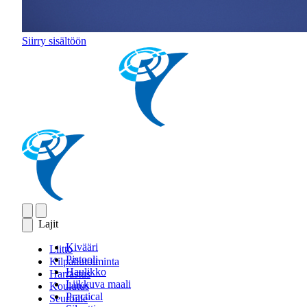
Siirry sisältöön
Lajit
Kivääri
Liitto
Pistooli
Kilpailutoiminta
Haulikko
Harrastus
Liikkuva maali
Koulutus
Practical
Seuroille