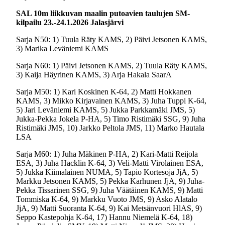
SAL 10m liikkuvan maalin putoavien taulujen SM-
kilpailu 23.-24.1.2026 Jalasjärvi
Sarja N50: 1) Tuula Räty KAMS, 2) Päivi Jetsonen KAMS,
3) Marika Leväniemi KAMS
Sarja N60: 1) Päivi Jetsonen KAMS, 2) Tuula Räty KAMS,
3) Kaija Häyrinen KAMS, 3) Arja Hakala SaarA
Sarja M50: 1) Kari Koskinen K-64, 2) Matti Hokkanen
KAMS, 3) Mikko Kirjavainen KAMS, 3) Juha Tuppi K-64,
5) Jari Leväniemi KAMS, 5) Jukka Parkkamäki JMS, 5)
Jukka-Pekka Jokela P-HA, 5) Timo Ristimäki SSG, 9) Juha
Ristimäki JMS, 10) Jarkko Peltola JMS, 11) Marko Hautala
LSA
Sarja M60: 1) Juha Mäkinen P-HA, 2) Kari-Matti Reijola
ESA, 3) Juha Hacklin K-64, 3) Veli-Matti Virolainen ESA,
5) Jukka Kiimalainen NUMA, 5) Tapio Kortesoja JjA, 5)
Markku Jetsonen KAMS, 5) Pekka Karhunen JjA, 9) Juha-
Pekka Tissarinen SSG, 9) Juha Väätäinen KAMS, 9) Matti
Tommiska K-64, 9) Markku Vuoto JMS, 9) Asko Alatalo
JjA, 9) Matti Suoranta K-64, 9) Kai Metsänvuori HlAS, 9)
Seppo Kastepohja K-64, 17) Hannu Niemelä K-64, 18)