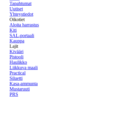
Tapahtumat
Uutiset
Yhteystiedot
Oikotiet
Aloita harrastus
Kiti
SAL-portaali
Kauppa
Lajit
Kivääri
Pistooli
Haulikko
Liikkuva maali
Practical
Siluetti
Kasa-ammunta
Mustaruuti
PRS