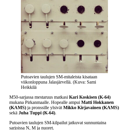
Putoavien taulujen SM-mitaleista kisataan
viikonloppuna Jalasjärvellä. (Kuva: Sami
Heikkilä
M50-sarjassa mestaruus matkasi
Kari Koskisen (K-64)
mukana Pirkanmaalle. Hopealle ampui
Matti Hokkanen
(KAMS)
ja pronssille ylsivät
Mikko Kirjavainen (KAMS)
sekä
Juha Tuppi (K-64)
.
Putoavien taulujen SM-kilpailut jatkuvat sunnuntaina
sarjoissa N, M ja nuoret.