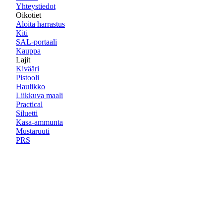
Yhteystiedot
Oikotiet
Aloita harrastus
Kiti
SAL-portaali
Kauppa
Lajit
Kivääri
Pistooli
Haulikko
Liikkuva maali
Practical
Siluetti
Kasa-ammunta
Mustaruuti
PRS