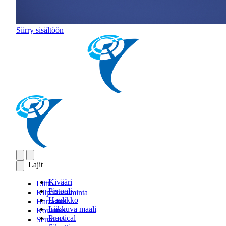
Siirry sisältöön
Lajit
Kivääri
Liitto
Pistooli
Kilpailutoiminta
Haulikko
Harrastus
Liikkuva maali
Koulutus
Practical
Seuroille