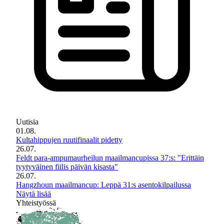
Uutisia
01.08.
Kultahippujen ruutifinaalit pidetty
26.07.
Feldt para-ampumaurheilun maailmancupissa 37:s: "Erittäin
tyytyväinen fiilis päivän kisasta"
26.07.
Hangzhoun maailmancup: Leppä 31:s asentokilpailussa
Näytä lisää
Yhteistyössä