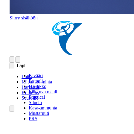
Siirry sisältöön
Lajit
Kivääri
Liitto
Pistooli
Kilpailutoiminta
Haulikko
Harrastus
Liikkuva maali
Koulutus
Practical
Seuroille
Siluetti
Kasa-ammunta
Mustaruuti
PRS