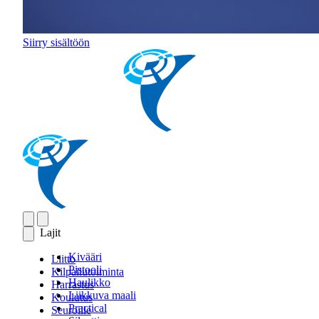
Siirry sisältöön
Lajit
Kivääri
Liitto
Pistooli
Kilpailutoiminta
Haulikko
Harrastus
Liikkuva maali
Koulutus
Practical
Seuroille