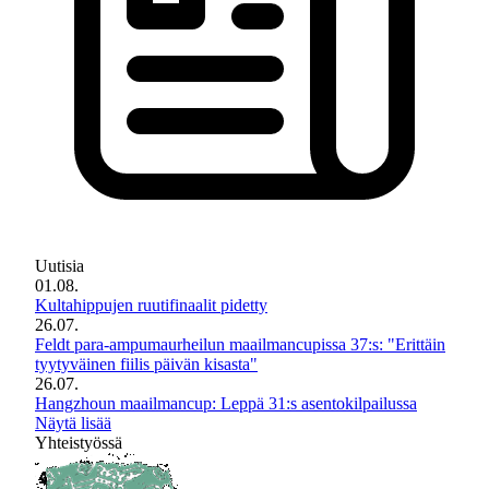
Uutisia
01.08.
Kultahippujen ruutifinaalit pidetty
26.07.
Feldt para-ampumaurheilun maailmancupissa 37:s: "Erittäin
tyytyväinen fiilis päivän kisasta"
26.07.
Hangzhoun maailmancup: Leppä 31:s asentokilpailussa
Näytä lisää
Yhteistyössä