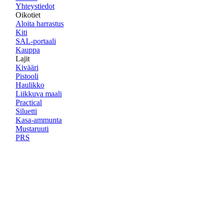
Yhteystiedot
Oikotiet
Aloita harrastus
Kiti
SAL-portaali
Kauppa
Lajit
Kivääri
Pistooli
Haulikko
Liikkuva maali
Practical
Siluetti
Kasa-ammunta
Mustaruuti
PRS