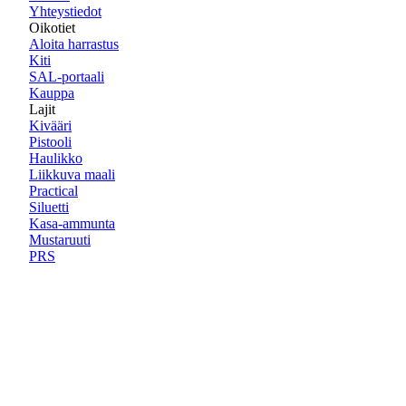
Yhteystiedot
Oikotiet
Aloita harrastus
Kiti
SAL-portaali
Kauppa
Lajit
Kivääri
Pistooli
Haulikko
Liikkuva maali
Practical
Siluetti
Kasa-ammunta
Mustaruuti
PRS