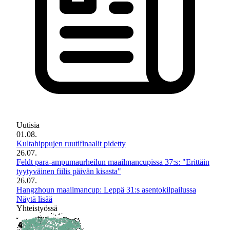
Uutisia
01.08.
Kultahippujen ruutifinaalit pidetty
26.07.
Feldt para-ampumaurheilun maailmancupissa 37:s: "Erittäin
tyytyväinen fiilis päivän kisasta"
26.07.
Hangzhoun maailmancup: Leppä 31:s asentokilpailussa
Näytä lisää
Yhteistyössä