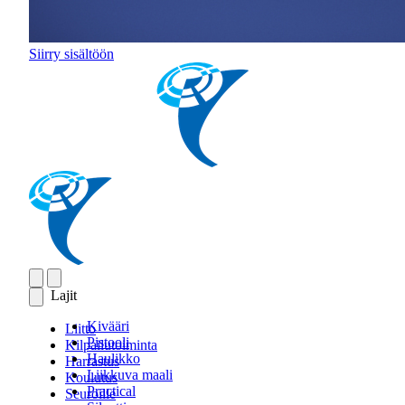
Siirry sisältöön
Lajit
Kivääri
Liitto
Pistooli
Kilpailutoiminta
Haulikko
Harrastus
Liikkuva maali
Koulutus
Practical
Seuroille