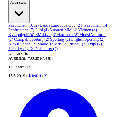
Avainsanat
Pääuutinen
(1612)
Lapua Eurooppa Cup
(24)
Pääutinen
(14)
Päääuutinen
(7)
Suhl
(4)
Nuorten MM
(4)
Yleinen
(4)
Kymppigolf
(4)
EM-kisat
(3)
Haulikko
(2)
Mopsi Veromaa
(2)
Compak Sporting
(2)
Sporting
(2)
English Sporting
(2)
Aleksi Leppä
(2)
Marko Talvitie
(2)
Pistooli
(2)
Lyijy
(2)
Seurakysely
(2)
Pääuutiset
(2)
Uutisarkisto
Avainsana:
#300m kivääri
1
uutisartikkeli
15.5.2019
•
Kivääri
•
Yleinen