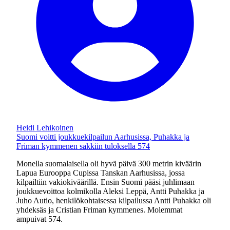
Heidi Lehikoinen
Suomi voitti joukkuekilpailun Aarhusissa, Puhakka ja
Friman kymmenen sakkiin tuloksella 574
Monella suomalaisella oli hyvä päivä 300 metrin kiväärin
Lapua Eurooppa Cupissa Tanskan Aarhusissa, jossa
kilpailtiin vakiokiväärillä. Ensin Suomi pääsi juhlimaan
joukkuevoittoa kolmikolla Aleksi Leppä, Antti Puhakka ja
Juho Autio, henkilökohtaisessa kilpailussa Antti Puhakka oli
yhdeksäs ja Cristian Friman kymmenes. Molemmat
ampuivat 574.