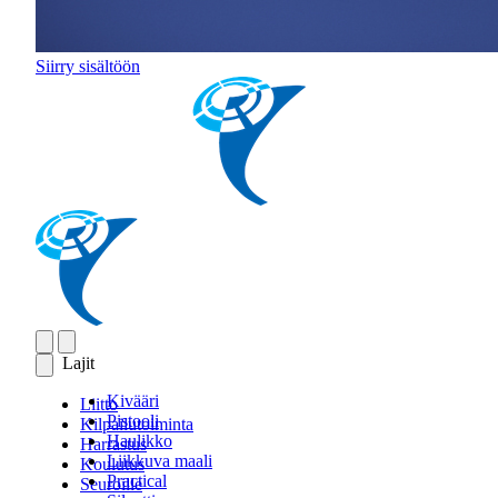
Siirry sisältöön
Lajit
Kivääri
Liitto
Pistooli
Kilpailutoiminta
Haulikko
Harrastus
Liikkuva maali
Koulutus
Practical
Seuroille