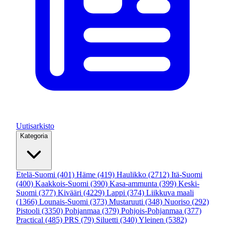
Uutisarkisto
Kategoria
Etelä-Suomi
(401)
Häme
(419)
Haulikko
(2712)
Itä-Suomi
(400)
Kaakkois-Suomi
(390)
Kasa-ammunta
(399)
Keski-
Suomi
(377)
Kivääri
(4229)
Lappi
(374)
Liikkuva maali
(1366)
Lounais-Suomi
(373)
Mustaruuti
(348)
Nuoriso
(292)
Pistooli
(3350)
Pohjanmaa
(379)
Pohjois-Pohjanmaa
(377)
Practical
(485)
PRS
(79)
Siluetti
(340)
Yleinen
(5382)