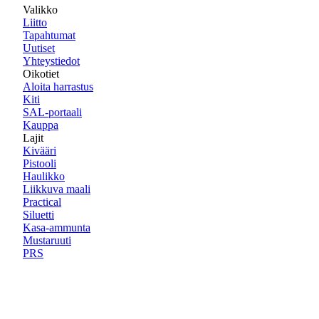
Valikko
Liitto
Tapahtumat
Uutiset
Yhteystiedot
Oikotiet
Aloita harrastus
Kiti
SAL-portaali
Kauppa
Lajit
Kivääri
Pistooli
Haulikko
Liikkuva maali
Practical
Siluetti
Kasa-ammunta
Mustaruuti
PRS