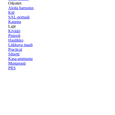
Oikotiet
Aloita harrastus
Kiti
SAL-portaali
Kauppa
Lajit
Kivääri
Pistooli
Haulikko
Liikkuva maali
Practical
Siluetti
Kasa-ammunta
Mustaruuti
PRS