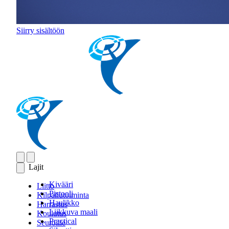
Siirry sisältöön
Lajit
Kivääri
Liitto
Pistooli
Kilpailutoiminta
Haulikko
Harrastus
Liikkuva maali
Koulutus
Practical
Seuroille