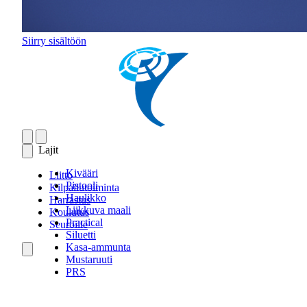
Siirry sisältöön
Lajit
Kivääri
Liitto
Pistooli
Kilpailutoiminta
Haulikko
Harrastus
Liikkuva maali
Koulutus
Practical
Seuroille
Siluetti
Kasa-ammunta
Mustaruuti
PRS