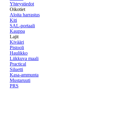
Yhteystiedot
Oikotiet
Aloita harrastus
Kiti
SAL-portaali
Kauppa
Lajit
Kivääri
Pistooli
Haulikko
Liikkuva maali
Practical
Siluetti
Kasa-ammunta
Mustaruuti
PRS