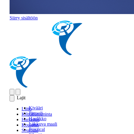
Siirry sisältöön
Lajit
Kivääri
Liitto
Pistooli
Kilpailutoiminta
Haulikko
Harrastus
Liikkuva maali
Koulutus
Practical
Seuroille