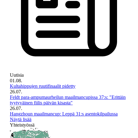
Uutisia
01.08.
Kultahippujen ruutifinaalit pidetty
26.07.
Feldt para-ampumaurheilun maailmancupissa 37:s: "Erittäin
tyytyväinen fiilis päivän kisasta"
26.07.
Hangzhoun maailmancup: Leppä 31:s asentokilpailussa
Näytä lisää
Yhteistyössä