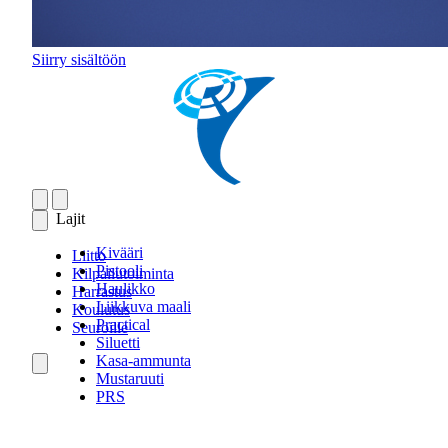
Siirry sisältöön
Lajit
Kivääri
Liitto
Pistooli
Kilpailutoiminta
Haulikko
Harrastus
Liikkuva maali
Koulutus
Practical
Seuroille
Siluetti
Kasa-ammunta
Mustaruuti
PRS