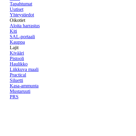
Tapahtumat
Uutiset
Yhteystiedot
Oikotiet
Aloita harrastus
Kiti
SAL-portaali
Kauppa
Lajit
Kivääri
Pistooli
Haulikko
Liikkuva maali
Practical
Siluetti
Kasa-ammunta
Mustaruuti
PRS