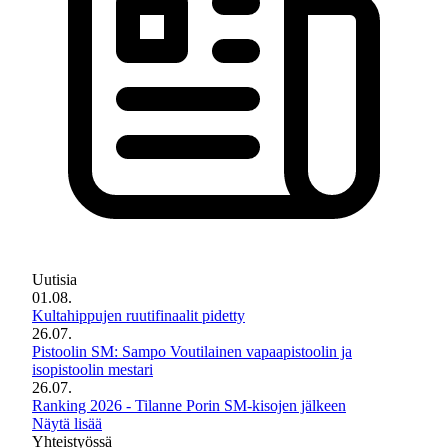
Uutisia
01.08.
Kultahippujen ruutifinaalit pidetty
26.07.
Pistoolin SM: Sampo Voutilainen vapaapistoolin ja
isopistoolin mestari
26.07.
Ranking 2026 - Tilanne Porin SM-kisojen jälkeen
Näytä lisää
Yhteistyössä