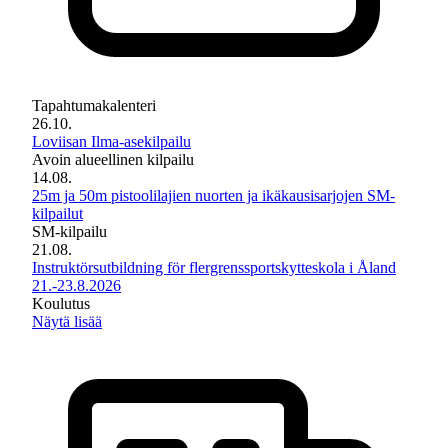
Tapahtumakalenteri
26.10.
Loviisan Ilma-asekilpailu
Avoin alueellinen kilpailu
14.08.
25m ja 50m pistoolilajien nuorten ja ikäkausisarjojen SM-
kilpailut
SM-kilpailu
21.08.
Instruktörsutbildning för flergrenssportskytteskola i Åland
21.-23.8.2026
Koulutus
Näytä lisää