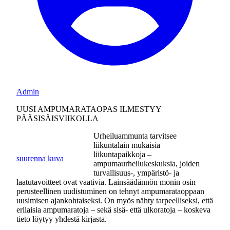
Admin
UUSI AMPUMARATAOPAS ILMESTYY
PÄÄSISÄISVIIKOLLA
Urheiluammunta tarvitsee
liikuntalain mukaisia
liikuntapaikkoja –
suurenna kuva
ampumaurheilukeskuksia, joiden
turvallisuus-, ympäristö- ja
laatutavoitteet ovat vaativia. Lainsäädännön monin osin
perusteellinen uudistuminen on tehnyt ampumarataoppaan
uusimisen ajankohtaiseksi. On myös nähty tarpeelliseksi, että
erilaisia ampumaratoja – sekä sisä- että ulkoratoja – koskeva
tieto löytyy yhdestä kirjasta.