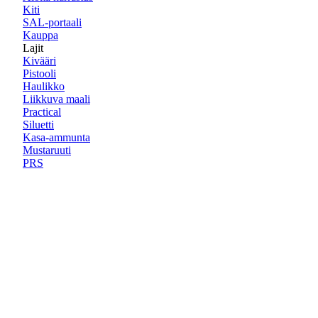
Kiti
SAL-portaali
Kauppa
Lajit
Kivääri
Pistooli
Haulikko
Liikkuva maali
Practical
Siluetti
Kasa-ammunta
Mustaruuti
PRS