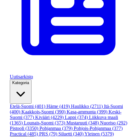
Uutisarkisto
Kategoria
Etelä-Suomi
(401)
Häme
(419)
Haulikko
(2711)
Itä-Suomi
(400)
Kaakkois-Suomi
(390)
Kasa-ammunta
(399)
Keski-
Suomi
(377)
Kivääri
(4229)
Lappi
(374)
Liikkuva maali
(1365)
Lounais-Suomi
(373)
Mustaruuti
(348)
Nuoriso
(292)
Pistooli
(3350)
Pohjanmaa
(379)
Pohjois-Pohjanmaa
(377)
Practical
(485)
PRS
(79)
Siluetti
(340)
Yleinen
(5379)