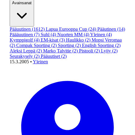
Avainsanat
Pääuutinen
(1612)
Lapua Eurooppa Cup
(24)
Pääutinen
(14)
Päääuutinen
(7)
Suhl
(4)
Nuorten MM
(4)
Yleinen
(4)
Kymppigolf
(4)
EM-kisat
(3)
Haulikko
(2)
Mopsi Veromaa
(2)
Compak Sporting
(2)
Sporting
(2)
English Sporting
(2)
Aleksi Leppä
(2)
Marko Talvitie
(2)
Pistooli
(2)
Lyijy
(2)
Seurakysely
(2)
Pääuutiset
(2)
15.3.2005
•
Yleinen