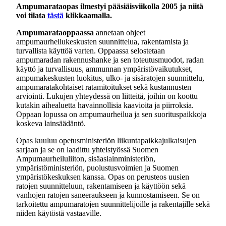
Ampumarataopas ilmestyi pääsiäisviikolla 2005 ja niitä
voi tilata
tästä
klikkaamalla.
Ampumarataoppaassa
annetaan ohjeet
ampumaurheilukeskusten suunnittelua, rakentamista ja
turvallista käyttöä varten. Oppaassa selostetaan
ampumaradan rakennushanke ja sen toteutusmuodot, radan
käyttö ja turvallisuus, ammunnan ympäristövaikutukset,
ampumakeskusten luokitus, ulko- ja sisäratojen suunnittelu,
ampumaratakohtaiset ratamitoitukset sekä kustannusten
arviointi. Lukujen yhteydessä on liitteitä, joihin on koottu
kutakin aihealuetta havainnollisia kaavioita ja piirroksia.
Oppaan lopussa on ampumaurheilua ja sen suorituspaikkoja
koskeva lainsäädäntö.
Opas kuuluu opetusministeriön liikuntapaikkajulkaisujen
sarjaan ja se on laadittu yhteistyössä Suomen
Ampumaurheiluliiton, sisäasiainministeriön,
ympäristöministeriön, puolustusvoimien ja Suomen
ympäristökeskuksen kanssa. Opas on perusteos uusien
ratojen suunnitteluun, rakentamiseen ja käyttöön sekä
vanhojen ratojen saneeraukseen ja kunnostamiseen. Se on
tarkoitettu ampumaratojen suunnittelijoille ja rakentajille sekä
niiden käytöstä vastaaville.