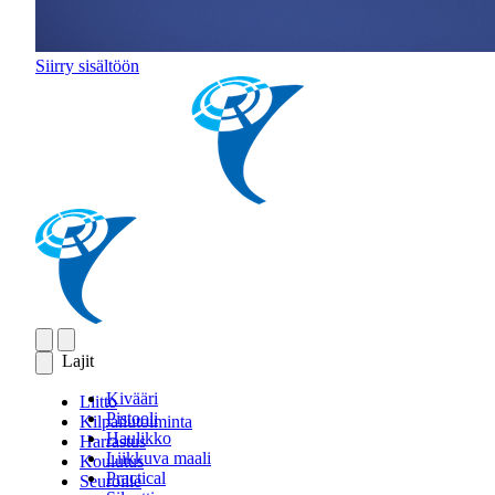
Siirry sisältöön
Lajit
Kivääri
Liitto
Pistooli
Kilpailutoiminta
Haulikko
Harrastus
Liikkuva maali
Koulutus
Practical
Seuroille