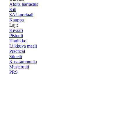
Aloita harrastus
Kiti
SAL-portaali
Kauppa
Lajit
Kivääri
Pistooli
Haulikko
Liikkuva maali
Practical
Siluetti
Kasa-ammunta
Mustaruuti
PRS