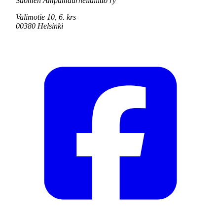
Suomen Ampumaurheiluliitto ry
Valimotie 10, 6. krs
00380 Helsinki