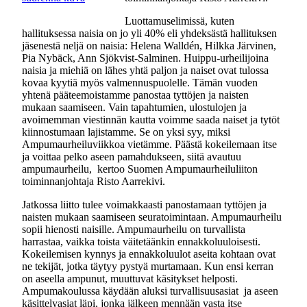
Luottamuselimissä, kuten
hallituksessa naisia on jo yli 40% eli yhdeksästä hallituksen
jäsenestä neljä on naisia: Helena Walldén, Hilkka Järvinen,
Pia Nybäck, Ann Sjökvist-Salminen. Huippu-urheilijoina
naisia ja miehiä on lähes yhtä paljon ja naiset ovat tulossa
kovaa kyytiä myös valmennuspuolelle. Tämän vuoden
yhtenä pääteemoistamme panostaa tyttöjen ja naisten
mukaan saamiseen. Vain tapahtumien, ulostulojen ja
avoimemman viestinnän kautta voimme saada naiset ja tytöt
kiinnostumaan lajistamme. Se on yksi syy, miksi
Ampumaurheiluviikkoa vietämme. Päästä kokeilemaan itse
ja voittaa pelko aseen pamahdukseen, siitä avautuu
ampumaurheilu, kertoo Suomen Ampumaurheiluliiton
toiminnanjohtaja Risto Aarrekivi.
Jatkossa liitto tulee voimakkaasti panostamaan tyttöjen ja
naisten mukaan saamiseen seuratoimintaan. Ampumaurheilu
sopii hienosti naisille. Ampumaurheilu on turvallista
harrastaa, vaikka toista väitetäänkin ennakkoluuloisesti.
Kokeilemisen kynnys ja ennakkoluulot aseita kohtaan ovat
ne tekijät, jotka täytyy pystyä murtamaan. Kun ensi kerran
on aseella ampunut, muuttuvat käsitykset helposti.
Ampumakoulussa käydään aluksi turvallisuusasiat ja aseen
käsittelyasiat läpi, jonka jälkeen mennään vasta itse