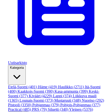
Uutisarkisto
Kategoria
Etelä-Suomi
(401)
Häme
(419)
Haulikko
(2711)
Itä-Suomi
(400)
Kaakkois-Suomi
(390)
Kasa-ammunta
(399)
Keski-
Suomi
(377)
Kivääri
(4229)
Lappi
(374)
Liikkuva maali
(1365)
Lounais-Suomi
(373)
Mustaruuti
(348)
Nuoriso
(292)
Pistooli
(3350)
Pohjanmaa
(379)
Pohjois-Pohjanmaa
(377)
Practical
(485)
PRS
(79)
Siluetti
(340)
Yleinen
(5376)