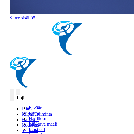
Siirry sisältöön
Lajit
Kivääri
Liitto
Pistooli
Kilpailutoiminta
Haulikko
Harrastus
Liikkuva maali
Koulutus
Practical
Seuroille