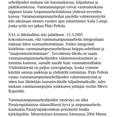
urheilijoiden mukana olo harrastuksessa, kilpailuissa ja
päätöksenteossa. Vammaisampujat voivat vammaluokasta
riippuen kisata Ampumaurheiluliitossa yhdessä terveiden
kanssa. Vammaisampumaurheilun puolella valmennustyötä
teki aikoinaan monen vuoden ajan tulisieluinen Aulis Lampi,
jonka työtä nyt jatkaa Pirjo Peltola.
SAL:n liittohallitus teki päätöksen 15.3.2005
kokouksessaan, että vammaisampumaurheilu integroidaan
mukaan liiton normaalitoimintaan. Aluksi integrointi
kohdistuu vammaisampumaurheilussa huippu-urheiluun ja
”maajoukkuetoimintaan”. Tavoitteena liitolla on saada
vammaisampumaurheilijoiden valmennusolosuhteet ja –
toiminta kuntoon, samalle tasolle kuin vammattomillakin.
Yhdistämisestä on paljon synergiaetuja, koska voimme
käyttää samoja paikkoja ja yhdistellä toimintoja. Pirjo Peltola
vastaa vammaisampumaurheilijoiden valmennustyöstä ja
sitten kun lähdetään kansainvälisille kilpailumatkoille, tulee
mukaan vammaisampujien joukkueen johtajan rooliin Mervi
Rajamäki.
Vammaisampumaurheilijoiden menestys on ollut
Paralympialaisissa säännöllisesti hyvä ja ampumaurheilu
kuuluukin Paralympiakomitean prioriteetti listalla
kärkilajeihin. Menestyksen kruunasi Ateenassa 2004 Minna