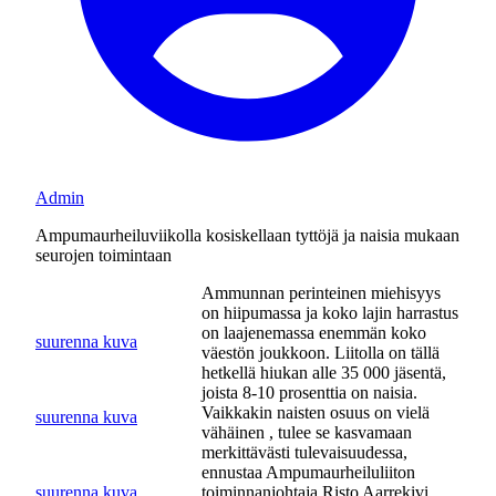
Admin
Ampumaurheiluviikolla kosiskellaan tyttöjä ja naisia mukaan
seurojen toimintaan
Ammunnan perinteinen miehisyys
on hiipumassa ja koko lajin harrastus
on laajenemassa enemmän koko
suurenna kuva
väestön joukkoon. Liitolla on tällä
hetkellä hiukan alle 35 000 jäsentä,
joista 8-10 prosenttia on naisia.
Vaikkakin naisten osuus on vielä
suurenna kuva
vähäinen , tulee se kasvamaan
merkittävästi tulevaisuudessa,
ennustaa Ampumaurheiluliiton
suurenna kuva
toiminnanjohtaja Risto Aarrekivi.