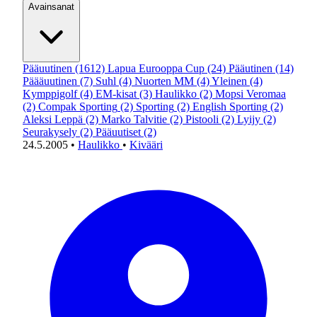
Avainsanat
Pääuutinen
(1612)
Lapua Eurooppa Cup
(24)
Pääutinen
(14)
Päääuutinen
(7)
Suhl
(4)
Nuorten MM
(4)
Yleinen
(4)
Kymppigolf
(4)
EM-kisat
(3)
Haulikko
(2)
Mopsi Veromaa
(2)
Compak Sporting
(2)
Sporting
(2)
English Sporting
(2)
Aleksi Leppä
(2)
Marko Talvitie
(2)
Pistooli
(2)
Lyijy
(2)
Seurakysely
(2)
Pääuutiset
(2)
24.5.2005
•
Haulikko
•
Kivääri