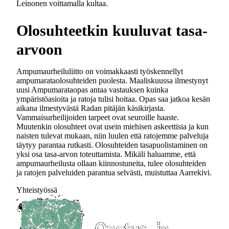
Leinonen voittamalla kultaa.
Olosuhteetkin kuuluvat tasa-
arvoon
Ampumaurheiluliitto on voimakkaasti työskennellyt
ampumarataolosuhteiden puolesta. Maaliskuussa ilmestynyt
uusi Ampumarataopas antaa vastauksen kuinka
ympäristöasioita ja ratoja tulisi hoitaa. Opas saa jatkoa kesän
aikana ilmestyvästä Radan pitäjän käsikirjasta.
Vammaisurheilijoiden tarpeet ovat seuroille haaste.
Muutenkin olosuhteet ovat usein miehisen askeettisia ja kun
naisten tulevat mukaan, niin luulen että ratojemme palveluja
täytyy parantaa rutkasti. Olosuhteiden tasapuolistaminen on
yksi osa tasa-arvon toteuttamista. Mikäli haluamme, että
ampumaurheilusta ollaan kiinnostuneita, tulee olosuhteiden
ja ratojen palveluiden parantua selvästi, muistuttaa Aarrekivi.
Yhteistyössä