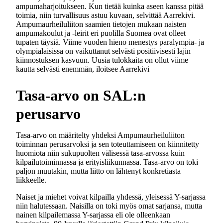
ampumaharjoitukseen. Kun tietää kuinka aseen kanssa pitää
toimia, niin turvallisuus astuu kuvaan, selvittää Aarrekivi.
Ampumaurheiluliiton saamien tietojen mukaan naisten
ampumakoulut ja -leirit eri puolilla Suomea ovat olleet
tupaten täysiä. Viime vuoden hieno menestys paralympia- ja
olympialaisissa on vaikuttanut selvästi positiivisesti lajin
kiinnostuksen kasvuun. Uusia tulokkaita on ollut viime
kautta selvästi enemmän, iloitsee Aarrekivi
Tasa-arvo on SAL:n
perusarvo
Tasa-arvo on määritelty yhdeksi Ampumaurheiluliiton
toiminnan perusarvoksi ja sen toteuttamiseen on kiinnitetty
huomiota niin sukupuolten välisessä tasa-arvossa kuin
kilpailutoiminnassa ja erityisliikunnassa. Tasa-arvo on toki
paljon muutakin, mutta liitto on lähtenyt konkretiasta
liikkeelle.
Naiset ja miehet voivat kilpailla yhdessä, yleisessä Y-sarjassa
niin halutessaan. Naisilla on toki myös omat sarjansa, mutta
nainen kilpailemassa Y-sarjassa eli ole olleenkaan