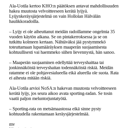
Ala-Uotila kertoo KHO:n päätöksen antavat mahdollisuuden
hakea muutosta velvoitteeseen kerätä lyijyä.
Lyijynkeräysjärjestelmä on vain Hollolan Hälvälän
haulikkoradoilla.
– Lyijy ei ole aiheuttanut meidän radoillamme ongelmia 35
vuoden käytön aikana. Se on pintakerroksessa ja se on
tutkittu kolmeen kertaan. Nähtäväksi jää pystymmekö
toteuttamaan lupamääräyksen maaperän suojaamisesta
kohtuullisesti vai haemmeko siihen lievennystä, hän sanoo.
– Maaperän suojaaminen edellyttää terveyshaittaa tai
jonkinnäköistä terveyshaitan todennäköistä riskiä. Meidän
ratamme ei ole pohjavesialueella eikä alueella ole suota. Rata
ei aiheuta mitään riskiä.
Ala-Uotila arvioi NoSA:n hakevan muutosta velvoitteeseen
kerätä lyijy, jos seura aikoo avata sporting-radan. Se tosin
vaatii paljon meluntorjuntatyötä.
– Sporting-rata on metsämaastossa eikä sinne pysty
kohtuudella rakentamaan keräysjärjestelmää.
mv