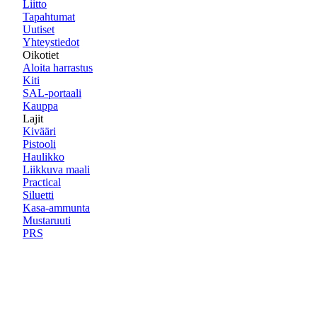
Liitto
Tapahtumat
Uutiset
Yhteystiedot
Oikotiet
Aloita harrastus
Kiti
SAL-portaali
Kauppa
Lajit
Kivääri
Pistooli
Haulikko
Liikkuva maali
Practical
Siluetti
Kasa-ammunta
Mustaruuti
PRS