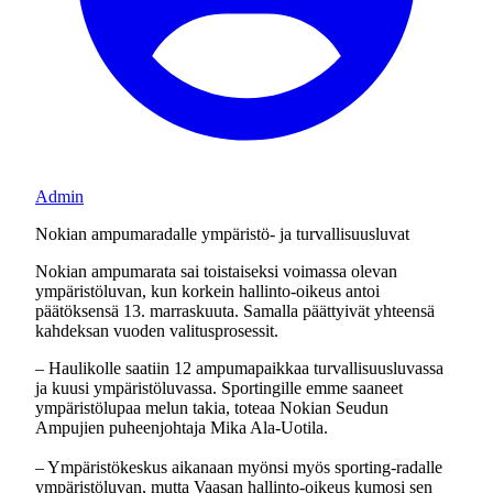
Admin
Nokian ampumaradalle ympäristö- ja turvallisuusluvat
Nokian ampumarata sai toistaiseksi voimassa olevan
ympäristöluvan, kun korkein hallinto-oikeus antoi
päätöksensä 13. marraskuuta. Samalla päättyivät yhteensä
kahdeksan vuoden valitusprosessit.
– Haulikolle saatiin 12 ampumapaikkaa turvallisuusluvassa
ja kuusi ympäristöluvassa. Sportingille emme saaneet
ympäristölupaa melun takia, toteaa Nokian Seudun
Ampujien puheenjohtaja Mika Ala-Uotila.
– Ympäristökeskus aikanaan myönsi myös sporting-radalle
ympäristöluvan, mutta Vaasan hallinto-oikeus kumosi sen