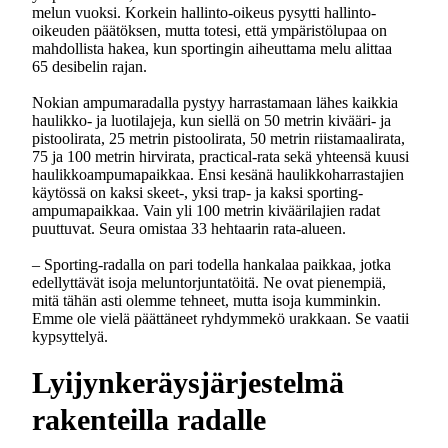
melun vuoksi. Korkein hallinto-oikeus pysytti hallinto-
oikeuden päätöksen, mutta totesi, että ympäristölupaa on
mahdollista hakea, kun sportingin aiheuttama melu alittaa
65 desibelin rajan.
Nokian ampumaradalla pystyy harrastamaan lähes kaikkia
haulikko- ja luotilajeja, kun siellä on 50 metrin kivääri- ja
pistoolirata, 25 metrin pistoolirata, 50 metrin riistamaalirata,
75 ja 100 metrin hirvirata, practical-rata sekä yhteensä kuusi
haulikkoampumapaikkaa. Ensi kesänä haulikkoharrastajien
käytössä on kaksi skeet-, yksi trap- ja kaksi sporting-
ampumapaikkaa. Vain yli 100 metrin kiväärilajien radat
puuttuvat. Seura omistaa 33 hehtaarin rata-alueen.
– Sporting-radalla on pari todella hankalaa paikkaa, jotka
edellyttävät isoja meluntorjuntatöitä. Ne ovat pienempiä,
mitä tähän asti olemme tehneet, mutta isoja kumminkin.
Emme ole vielä päättäneet ryhdymmekö urakkaan. Se vaatii
kypsyttelyä.
Lyijynkeräysjärjestelmä
rakenteilla radalle