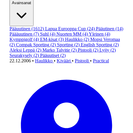
Avainsanat
Pääuutinen
(1612)
Lapua Eurooppa Cup
(24)
Pääutinen
(14)
Päääuutinen
(7)
Suhl
(4)
Nuorten MM
(4)
Yleinen
(4)
Kymppigolf
(4)
EM-kisat
(3)
Haulikko
(2)
Mopsi Veromaa
(2)
Compak Sporting
(2)
Sporting
(2)
English Sporting
(2)
Aleksi Leppä
(2)
Marko Talvitie
(2)
Pistooli
(2)
Lyijy
(2)
Seurakysely
(2)
Pääuutiset
(2)
22.12.2006
•
Haulikko
•
Kivääri
•
Pistooli
•
Practical