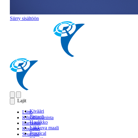
Siirry sisältöön
Lajit
Kivääri
Liitto
Pistooli
Kilpailutoiminta
Haulikko
Harrastus
Liikkuva maali
Koulutus
Practical
Seuroille