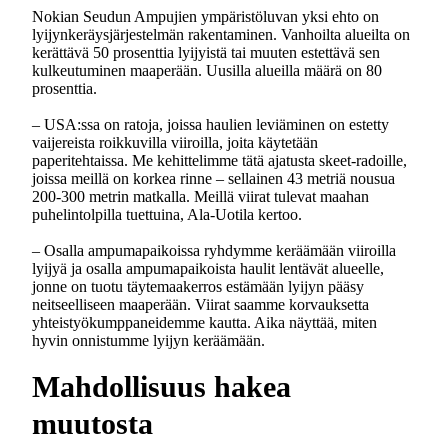
Nokian Seudun Ampujien ympäristöluvan yksi ehto on
lyijynkeräysjärjestelmän rakentaminen. Vanhoilta alueilta on
kerättävä 50 prosenttia lyijyistä tai muuten estettävä sen
kulkeutuminen maaperään. Uusilla alueilla määrä on 80
prosenttia.
– USA:ssa on ratoja, joissa haulien leviäminen on estetty
vaijereista roikkuvilla viiroilla, joita käytetään
paperitehtaissa. Me kehittelimme tätä ajatusta skeet-radoille,
joissa meillä on korkea rinne – sellainen 43 metriä nousua
200-300 metrin matkalla. Meillä viirat tulevat maahan
puhelintolpilla tuettuina, Ala-Uotila kertoo.
– Osalla ampumapaikoissa ryhdymme keräämään viiroilla
lyijyä ja osalla ampumapaikoista haulit lentävät alueelle,
jonne on tuotu täytemaakerros estämään lyijyn pääsy
neitseelliseen maaperään. Viirat saamme korvauksetta
yhteistyökumppaneidemme kautta. Aika näyttää, miten
hyvin onnistumme lyijyn keräämään.
Mahdollisuus hakea
muutosta