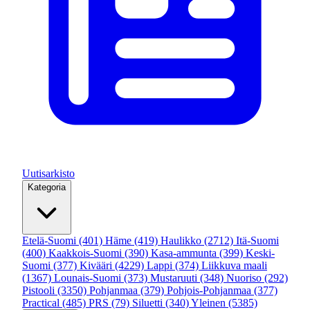
Uutisarkisto
Kategoria
Etelä-Suomi
(401)
Häme
(419)
Haulikko
(2712)
Itä-Suomi
(400)
Kaakkois-Suomi
(390)
Kasa-ammunta
(399)
Keski-
Suomi
(377)
Kivääri
(4229)
Lappi
(374)
Liikkuva maali
(1367)
Lounais-Suomi
(373)
Mustaruuti
(348)
Nuoriso
(292)
Pistooli
(3350)
Pohjanmaa
(379)
Pohjois-Pohjanmaa
(377)
Practical
(485)
PRS
(79)
Siluetti
(340)
Yleinen
(5385)