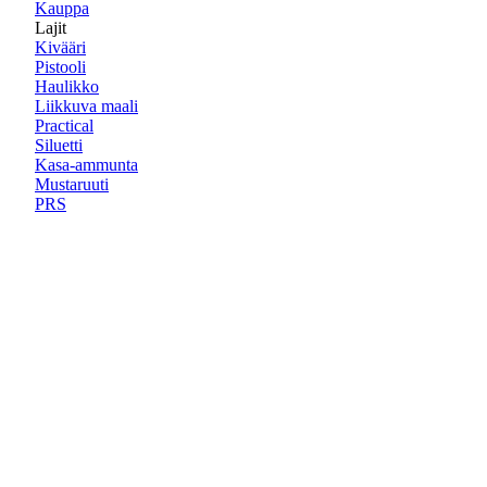
Kauppa
Lajit
Kivääri
Pistooli
Haulikko
Liikkuva maali
Practical
Siluetti
Kasa-ammunta
Mustaruuti
PRS