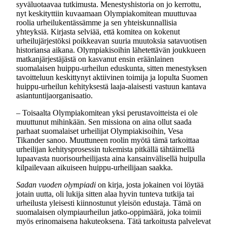
syväluotaavaa tutkimusta. Menestyshistoria on jo kerrottu,
nyt keskityttiin kuvaamaan Olympiakomitean muuttuvaa
roolia urheilukentässämme ja sen yhteiskunnallisia
yhteyksiä. Kirjasta selviää, että komitea on kokenut
urheilujärjestöksi poikkeavan suuria muutoksia satavuotisen
historiansa aikana. Olympiakisoihin lähetettävän joukkueen
matkanjärjestäjästä on kasvanut ensin eräänlainen
suomalaisen huippu-urheilun eduskunta, sitten menestyksen
tavoitteluun keskittynyt aktiivinen toimija ja lopulta Suomen
huippu-urheilun kehityksestä laaja-alaisesti vastuun kantava
asiantuntijaorganisaatio.
– Toisaalta Olympiakomitean yksi perustavoitteista ei ole
muuttunut mihinkään. Sen missiona on aina ollut saada
parhaat suomalaiset urheilijat Olympiakisoihin, Vesa
Tikander sanoo. Muuttuneen roolin myötä tämä tarkoittaa
urheilijan kehitysprosessin tukemista pitkällä tähtäimellä
lupaavasta nuorisourheilijasta aina kansainvälisellä huipulla
kilpailevaan aikuiseen huippu-urheilijaan saakka.
Sadan vuoden olympiadi
on kirja, josta jokainen voi löytää
jotain uutta, oli lukija sitten alaa hyvin tunteva tutkija tai
urheilusta yleisesti kiinnostunut yleisön edustaja. Tämä on
suomalaisen olympiaurheilun jatko-oppimäärä, joka toimii
myös erinomaisena hakuteoksena. Tätä tarkoitusta palvelevat