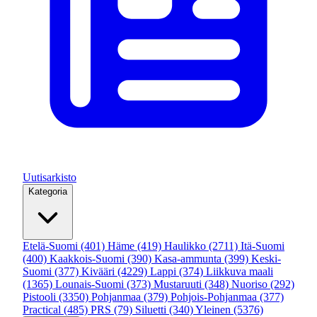
Uutisarkisto
Kategoria
Etelä-Suomi
(401)
Häme
(419)
Haulikko
(2711)
Itä-Suomi
(400)
Kaakkois-Suomi
(390)
Kasa-ammunta
(399)
Keski-
Suomi
(377)
Kivääri
(4229)
Lappi
(374)
Liikkuva maali
(1365)
Lounais-Suomi
(373)
Mustaruuti
(348)
Nuoriso
(292)
Pistooli
(3350)
Pohjanmaa
(379)
Pohjois-Pohjanmaa
(377)
Practical
(485)
PRS
(79)
Siluetti
(340)
Yleinen
(5376)