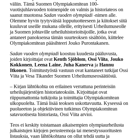
väliin. Tämä Suomen Olympiakomitean 100-
vuotisjuhlavuoden toimenpide on valmis ja historiateos on
saanut muotonsa
Sadan vuoden olympiadi
-nimen alle.
Olemme hyvin tyytyväisiä lopputuotteeseen ja kiitokset siitä
kuuluvat useille mukana olleille, erityisesti Urheilumuseolle
ja Suomen johtaville urheiluhistorioitsijoille, jotka ovat
antaneet panoksensa tämän suurteoksen sisältöön, kiittelee
Olympiakomitean pääsihteeri Jouko Purontakanen.
Sadan vuoden olympiadi
koostuu kuudesta pääluvusta,
joiden kirjoittajat ovat
Kenth Sjöblom
,
Ossi Viita
,
Jouko
Kokkonen
,
Leena Laine
,
Juha Kanerva
ja
Hannu
Itkonen
. Toimitustyöstä vastuun ovat kantaneet tutkijat Ossi
Viita ja Vesa Tikander Suomen Urheilumuseosäätiöstä.
– Kirjan lähtökohta on erilainen verrattuna perinteisiin
urheilujärjestöjen historiateoksiin. Kirjoittajat ovat
riippumattomia tutkijoita ja toimittajia Olympiakomitean
ulkopuolelta. Tämä lisää teoksen uskottavuutta. Kyseessä on
puolueeton ja objektiivinen tutkimus Olympiakomitean
satavuotisesta historiasta, Ossi Viita arvioi.
Teos ei keskity toistamaan aikaisempien olympiaurheilusta
julkaistujen kirjojen perusteemoja tai menestyssuoritusten
listauksia, vaan lähtökohtana on ollut tehdä uutta ja