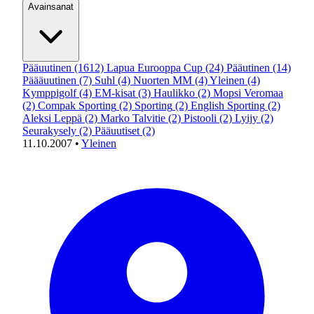
Avainsanat
Pääuutinen
(1612)
Lapua Eurooppa Cup
(24)
Pääutinen
(14)
Päääuutinen
(7)
Suhl
(4)
Nuorten MM
(4)
Yleinen
(4)
Kymppigolf
(4)
EM-kisat
(3)
Haulikko
(2)
Mopsi Veromaa
(2)
Compak Sporting
(2)
Sporting
(2)
English Sporting
(2)
Aleksi Leppä
(2)
Marko Talvitie
(2)
Pistooli
(2)
Lyijy
(2)
Seurakysely
(2)
Pääuutiset
(2)
11.10.2007
•
Yleinen