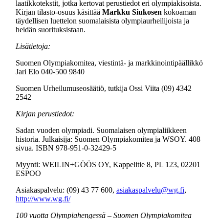
laatikkotekstit, jotka kertovat perustiedot eri olympiakisoista.
Kirjan tilasto-osuus käsittää
Markku
Siukosen
kokoaman
täydellisen luettelon suomalaisista olympiaurheilijoista ja
heidän suorituksistaan.
Lisätietoja:
Suomen Olympiakomitea, viestintä- ja markkinointipäällikkö
Jari Elo 040-500 9840
Suomen Urheilumuseosäätiö, tutkija Ossi Viita (09) 4342
2542
Kirjan perustiedot:
Sadan vuoden olympiadi. Suomalaisen olympialiikkeen
historia. Julkaisija: Suomen Olympiakomitea ja WSOY. 408
sivua. ISBN 978-951-0-32429-5
Myynti: WEILIN+GÖÖS OY, Kappelitie 8, PL 123, 02201
ESPOO
Asiakaspalvelu: (09) 43 77 600,
asiakaspalvelu@wg.fi
,
http://www.wg.fi/
100 vuotta Olympiahengessä – Suomen Olympiakomitea