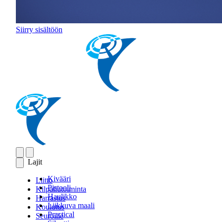
Siirry sisältöön
Lajit
Kivääri
Liitto
Pistooli
Kilpailutoiminta
Haulikko
Harrastus
Liikkuva maali
Koulutus
Practical
Seuroille