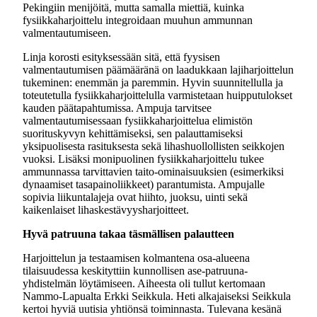
Pekingiin menijöitä, mutta samalla miettiä, kuinka
fysiikkaharjoittelu integroidaan muuhun ammunnan
valmentautumiseen.
Linja korosti esityksessään sitä, että fyysisen
valmentautumisen päämääränä on laadukkaan lajiharjoittelun
tukeminen: enemmän ja paremmin. Hyvin suunnitellulla ja
toteutetulla fysiikkaharjoittelulla varmistetaan huipputulokset
kauden päätapahtumissa. Ampuja tarvitsee
valmentautumisessaan fysiikkaharjoittelua elimistön
suorituskyvyn kehittämiseksi, sen palauttamiseksi
yksipuolisesta rasituksesta sekä lihashuollollisten seikkojen
vuoksi. Lisäksi monipuolinen fysiikkaharjoittelu tukee
ammunnassa tarvittavien taito-ominaisuuksien (esimerkiksi
dynaamiset tasapainoliikkeet) parantumista. Ampujalle
sopivia liikuntalajeja ovat hiihto, juoksu, uinti sekä
kaikenlaiset lihaskestävyysharjoitteet.
Hyvä patruuna takaa täsmällisen palautteen
Harjoittelun ja testaamisen kolmantena osa-alueena
tilaisuudessa keskityttiin kunnollisen ase-patruuna-
yhdistelmän löytämiseen. Aiheesta oli tullut kertomaan
Nammo-Lapualta Erkki Seikkula. Heti alkajaiseksi Seikkula
kertoi hyviä uutisia yhtiönsä toiminnasta. Tulevana kesänä