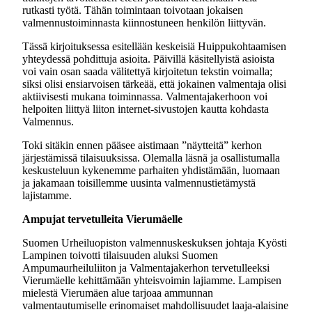
rutkasti työtä. Tähän toimintaan toivotaan jokaisen
valmennustoiminnasta kiinnostuneen henkilön liittyvän.
Tässä kirjoituksessa esitellään keskeisiä Huippukohtaamisen
yhteydessä pohdittuja asioita. Päivillä käsitellyistä asioista
voi vain osan saada välitettyä kirjoitetun tekstin voimalla;
siksi olisi ensiarvoisen tärkeää, että jokainen valmentaja olisi
aktiivisesti mukana toiminnassa. Valmentajakerhoon voi
helpoiten liittyä liiton internet-sivustojen kautta kohdasta
Valmennus.
Toki sitäkin ennen pääsee aistimaan ”näytteitä” kerhon
järjestämissä tilaisuuksissa. Olemalla läsnä ja osallistumalla
keskusteluun kykenemme parhaiten yhdistämään, luomaan
ja jakamaan toisillemme uusinta valmennustietämystä
lajistamme.
Ampujat tervetulleita Vierumäelle
Suomen Urheiluopiston valmennuskeskuksen johtaja Kyösti
Lampinen toivotti tilaisuuden aluksi Suomen
Ampumaurheiluliiton ja Valmentajakerhon tervetulleeksi
Vierumäelle kehittämään yhteisvoimin lajiamme. Lampisen
mielestä Vierumäen alue tarjoaa ammunnan
valmentautumiselle erinomaiset mahdollisuudet laaja-alaisine