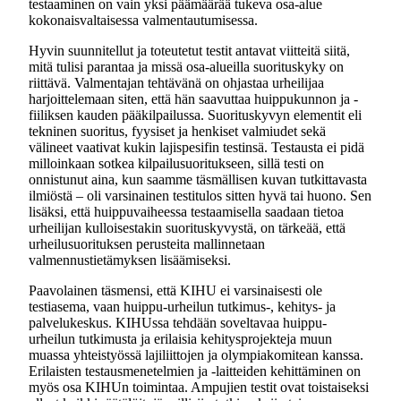
testaaminen on vain yksi päämäärää tukeva osa-alue
kokonaisvaltaisessa valmentautumisessa.
Hyvin suunnitellut ja toteutetut testit antavat viitteitä siitä,
mitä tulisi parantaa ja missä osa-alueilla suorituskyky on
riittävä. Valmentajan tehtävänä on ohjastaa urheilijaa
harjoittelemaan siten, että hän saavuttaa huippukunnon ja -
fiiliksen kauden pääkilpailussa. Suorituskyvyn elementit eli
tekninen suoritus, fyysiset ja henkiset valmiudet sekä
välineet vaativat kukin lajispesifin testinsä. Testausta ei pidä
milloinkaan sotkea kilpailusuoritukseen, sillä testi on
onnistunut aina, kun saamme täsmällisen kuvan tutkittavasta
ilmiöstä – oli varsinainen testitulos sitten hyvä tai huono. Sen
lisäksi, että huippuvaiheessa testaamisella saadaan tietoa
urheilijan kulloisestakin suorituskyvystä, on tärkeää, että
urheilusuorituksen perusteita mallinnetaan
valmennustietämyksen lisäämiseksi.
Paavolainen täsmensi, että KIHU ei varsinaisesti ole
testiasema, vaan huippu-urheilun tutkimus-, kehitys- ja
palvelukeskus. KIHUssa tehdään soveltavaa huippu-
urheilun tutkimusta ja erilaisia kehitysprojekteja muun
muassa yhteistyössä lajiliittojen ja olympiakomitean kanssa.
Erilaisten testausmenetelmien ja -laitteiden kehittäminen on
myös osa KIHUn toimintaa. Ampujien testit ovat toistaiseksi