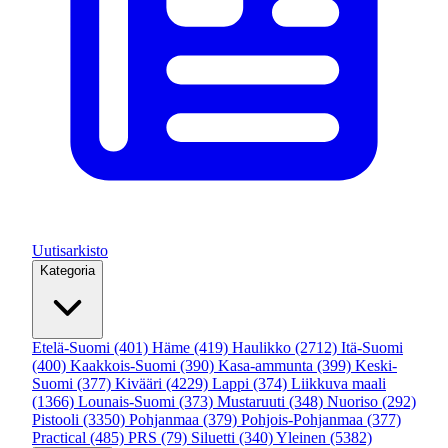
Uutisarkisto
Kategoria
Etelä-Suomi
(401)
Häme
(419)
Haulikko
(2712)
Itä-Suomi
(400)
Kaakkois-Suomi
(390)
Kasa-ammunta
(399)
Keski-
Suomi
(377)
Kivääri
(4229)
Lappi
(374)
Liikkuva maali
(1366)
Lounais-Suomi
(373)
Mustaruuti
(348)
Nuoriso
(292)
Pistooli
(3350)
Pohjanmaa
(379)
Pohjois-Pohjanmaa
(377)
Practical
(485)
PRS
(79)
Siluetti
(340)
Yleinen
(5382)