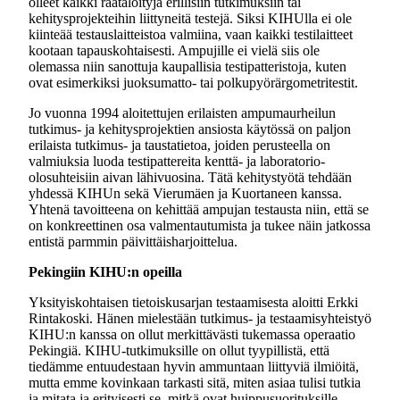
olleet kaikki räätälöityjä erillisiin tutkimuksiin tai
kehitysprojekteihin liittyneitä testejä. Siksi KIHUlla ei ole
kiinteää testauslaitteistoa valmiina, vaan kaikki testilaitteet
kootaan tapauskohtaisesti. Ampujille ei vielä siis ole
olemassa niin sanottuja kaupallisia testipatteristoja, kuten
ovat esimerkiksi juoksumatto- tai polkupyörärgometritestit.
Jo vuonna 1994 aloitettujen erilaisten ampumaurheilun
tutkimus- ja kehitysprojektien ansiosta käytössä on paljon
erilaista tutkimus- ja taustatietoa, joiden perusteella on
valmiuksia luoda testipattereita kenttä- ja laboratorio-
olosuhteisiin aivan lähivuosina. Tätä kehitystyötä tehdään
yhdessä KIHUn sekä Vierumäen ja Kuortaneen kanssa.
Yhtenä tavoitteena on kehittää ampujan testausta niin, että se
on konkreettinen osa valmentautumista ja tukee näin jatkossa
entistä parmmin päivittäisharjoittelua.
Pekingiin KIHU:n opeilla
Yksityiskohtaisen tietoiskusarjan testaamisesta aloitti Erkki
Rintakoski. Hänen mielestään tutkimus- ja testaamisyhteistyö
KIHU:n kanssa on ollut merkittävästi tukemassa operaatio
Pekingiä. KIHU-tutkimuksille on ollut tyypillistä, että
tiedämme entuudestaan hyvin ammuntaan liittyviä ilmiöitä,
mutta emme kovinkaan tarkasti sitä, miten asiaa tulisi tutkia
ja mitata ja erityisesti se, mitkä ovat huippusuorituksille