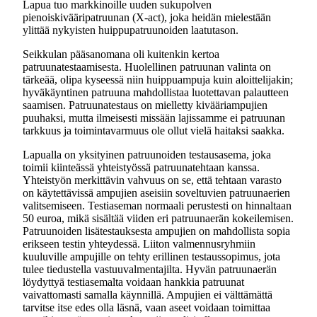
Lapua tuo markkinoille uuden sukupolven
pienoiskivääripatruunan (X-act), joka heidän mielestään
ylittää nykyisten huippupatruunoiden laatutason.
Seikkulan pääsanomana oli kuitenkin kertoa
patruunatestaamisesta. Huolellinen patruunan valinta on
tärkeää, olipa kyseessä niin huippuampuja kuin aloittelijakin;
hyväkäyntinen patruuna mahdollistaa luotettavan palautteen
saamisen. Patruunatestaus on mielletty kivääriampujien
puuhaksi, mutta ilmeisesti missään lajissamme ei patruunan
tarkkuus ja toimintavarmuus ole ollut vielä haitaksi saakka.
Lapualla on yksityinen patruunoiden testausasema, joka
toimii kiinteässä yhteistyössä patruunatehtaan kanssa.
Yhteistyön merkittävin vahvuus on se, että tehtaan varasto
on käytettävissä ampujien aseisiin soveltuvien patruunaerien
valitsemiseen. Testiaseman normaali perustesti on hinnaltaan
50 euroa, mikä sisältää viiden eri patruunaerän kokeilemisen.
Patruunoiden lisätestauksesta ampujien on mahdollista sopia
erikseen testin yhteydessä. Liiton valmennusryhmiin
kuuluville ampujille on tehty erillinen testaussopimus, jota
tulee tiedustella vastuuvalmentajilta. Hyvän patruunaerän
löydyttyä testiasemalta voidaan hankkia patruunat
vaivattomasti samalla käynnillä. Ampujien ei välttämättä
tarvitse itse edes olla läsnä, vaan aseet voidaan toimittaa