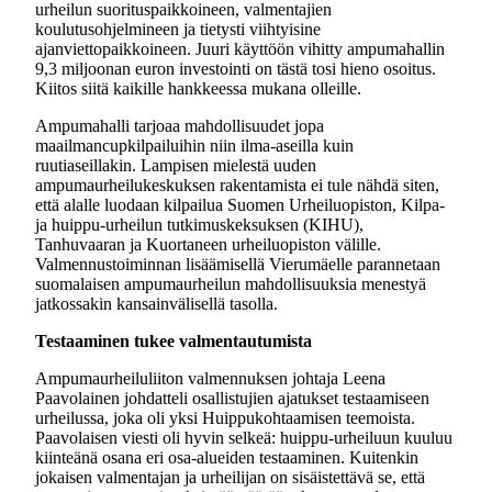
urheilun suorituspaikkoineen, valmentajien
koulutusohjelmineen ja tietysti viihtyisine
ajanviettopaikkoineen. Juuri käyttöön vihitty ampumahallin
9,3 miljoonan euron investointi on tästä tosi hieno osoitus.
Kiitos siitä kaikille hankkeessa mukana olleille.
Ampumahalli tarjoaa mahdollisuudet jopa
maailmancupkilpailuihin niin ilma-aseilla kuin
ruutiaseillakin. Lampisen mielestä uuden
ampumaurheilukeskuksen rakentamista ei tule nähdä siten,
että alalle luodaan kilpailua Suomen Urheiluopiston, Kilpa-
ja huippu-urheilun tutkimuskeksuksen (KIHU),
Tanhuvaaran ja Kuortaneen urheiluopiston välille.
Valmennustoiminnan lisäämisellä Vierumäelle parannetaan
suomalaisen ampumaurheilun mahdollisuuksia menestyä
jatkossakin kansainvälisellä tasolla.
Testaaminen tukee valmentautumista
Ampumaurheiluliiton valmennuksen johtaja Leena
Paavolainen johdatteli osallistujien ajatukset testaamiseen
urheilussa, joka oli yksi Huippukohtaamisen teemoista.
Paavolaisen viesti oli hyvin selkeä: huippu-urheiluun kuuluu
kiinteänä osana eri osa-alueiden testaaminen. Kuitenkin
jokaisen valmentajan ja urheilijan on sisäistettävä se, että