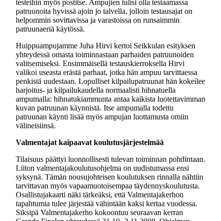
testeihin myös postitse. Ampujien tulisi olla testaamassa
patruunoita hyvissä ajoin jo talvella, jolloin testausajat on
helpommin sovittavissa ja varastoissa on runsaimmin
patruunaeriä käytössä.
Huippuampujamme Juha Hirvi kertoi Seikkulan esityksen
yhteydessä omasta toiminnastaan parhaiden patruunoiden
valitsemiseksi. Ensimmäisellä testauskierroksella Hirvi
valikoi useasta erästä parhaat, jotka hän ampuu tarvittaessa
penkistä uudestaan. Lopulliset kilpailupatruunat hän kokeilee
harjoitus- ja kilpailukaudella normaalisti hihnatuella
ampumalla: hihnatukiammunta antaa kaikista luotettavimman
kuvan patruunan käynnistä. Itse ampumalla todettu
patruunan käynti lisää myös ampujan luottamusta omiin
välineisiinsä.
Valmentajat kaipaavat koulutusjärjestelmää
Tilaisuus päättyi luonnollisesti tulevan toiminnan pohdintaan.
Liiton valmentajakoulutusohjelma on uudistumassa ensi
syksynä. Tämän nousujohteisen koulutuksen rinnalla nähtiin
tarvittavan myös vapaamuotoisempaa täydennyskoulutusta.
Osallistujakaarti näki tärkeäksi, että Valmentajakerhon
tapahtumia tulee järjestää vähintään kaksi kertaa vuodessa.
Siksipä Valmentajakerho kokoontuu seuraavan kerran