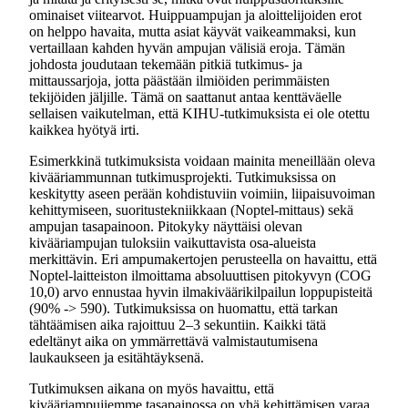
ominaiset viitearvot. Huippuampujan ja aloittelijoiden erot
on helppo havaita, mutta asiat käyvät vaikeammaksi, kun
vertaillaan kahden hyvän ampujan välisiä eroja. Tämän
johdosta joudutaan tekemään pitkiä tutkimus- ja
mittaussarjoja, jotta päästään ilmiöiden perimmäisten
tekijöiden jäljille. Tämä on saattanut antaa kenttäväelle
sellaisen vaikutelman, että KIHU-tutkimuksista ei ole otettu
kaikkea hyötyä irti.
Esimerkkinä tutkimuksista voidaan mainita meneillään oleva
kivääriammunnan tutkimusprojekti. Tutkimuksissa on
keskitytty aseen perään kohdistuviin voimiin, liipaisuvoiman
kehittymiseen, suoritustekniikkaan (Noptel-mittaus) sekä
ampujan tasapainoon. Pitokyky näyttäisi olevan
kivääriampujan tuloksiin vaikuttavista osa-alueista
merkittävin. Eri ampumakertojen perusteella on havaittu, että
Noptel-laitteiston ilmoittama absoluuttisen pitokyvyn (COG
10,0) arvo ennustaa hyvin ilmakiväärikilpailun loppupisteitä
(90% -> 590). Tutkimuksissa on huomattu, että tarkan
tähtäämisen aika rajoittuu 2–3 sekuntiin. Kaikki tätä
edeltänyt aika on ymmärrettävä valmistautumisena
laukaukseen ja esitähtäyksenä.
Tutkimuksen aikana on myös havaittu, että
kivääriampujiemme tasapainossa on yhä kehittämisen varaa.