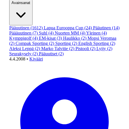
Avainsanat
Pääuutinen
(1612)
Lapua Eurooppa Cup
(24)
Pääutinen
(14)
Päääuutinen
(7)
Suhl
(4)
Nuorten MM
(4)
Yleinen
(4)
Kymppigolf
(4)
EM-kisat
(3)
Haulikko
(2)
Mopsi Veromaa
(2)
Compak Sporting
(2)
Sporting
(2)
English Sporting
(2)
Aleksi Leppä
(2)
Marko Talvitie
(2)
Pistooli
(2)
Lyijy
(2)
Seurakysely
(2)
Pääuutiset
(2)
4.4.2008
•
Kivääri