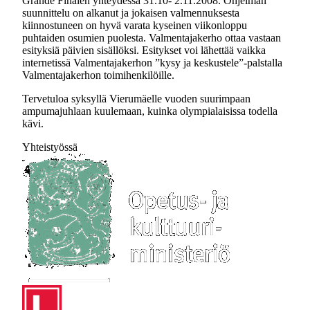
Grande Finalen yhteydessä 31.10- 2.11.2008. Ohjelman
suunnittelu on alkanut ja jokaisen valmennuksesta
kiinnostuneen on hyvä varata kyseinen viikonloppu
puhtaiden osumien puolesta. Valmentajakerho ottaa vastaan
esityksiä päivien sisällöksi. Esitykset voi lähettää vaikka
internetissä Valmentajakerhon ”kysy ja keskustele”-palstalla
Valmentajakerhon toimihenkilöille.
Tervetuloa syksyllä Vierumäelle vuoden suurimpaan
ampumajuhlaan kuulemaan, kuinka olympialaisissa todella
kävi.
Yhteistyössä