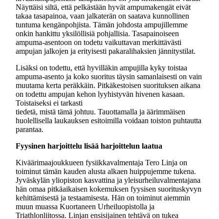
Näyttäisi siltä, että pelkästään hyvät ampumakengät eivät
takaa tasapainoa, vaan jalkaterän on saatava kunnollinen
tuntuma kengänpohjista. Tämän johdosta ampujillemme
onkin hankittu yksilöllisiä pohjallisia. Tasapainoiseen
ampuma-asentoon on todetu vaikuttavan merkittävästi
ampujan jalkojen ja erityisesti pakaralihaksien jännitystilat.
Lisäksi on todettu, että hyvilläkin ampujilla kyky toistaa
ampuma-asento ja koko suoritus täysin samanlaisesti on vain
muutama kerta peräkkäin. Pitkäkestoisen suorituksen aikana
on todettu ampujan kehon lyyhistyvän hivenen kasaan.
Toistaiseksi ei tarkasti
tiedetä, mistä tämä johtuu. Tauottamalla ja äärimmäisen
huolellisella laukauksen esitoimilla voidaan toiston puhtautta
parantaa.
Fyysinen harjoittelu lisää harjoittelun laatua
Kiväärimaajoukkueen fysiikkavalmentaja Tero Linja on
toiminut tämän kauden alusta alkaen huippujemme tukena.
Jyväskylän yliopiston kasvattina ja yleisurheiluvalmentajana
hän omaa pitkäaikaisen kokemuksen fyysisen suorituskyvyn
kehittämisestä ja testaamisesta. Hän on toiminut aiemmin
muun muassa Kuortaneen Urheiluopistolla ja
Triathlonliitossa. Linjan ensisijainen tehtävä on tukea