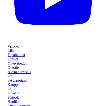
Valikko
Liitto
Tapahtumat
Uutiset
Yhteystiedot
Oikotiet
Aloita harrastus
Kiti
SAL-portaali
Kauppa
Lajit
Kivääri
Pistooli
Haulikko
Liikkuva maali