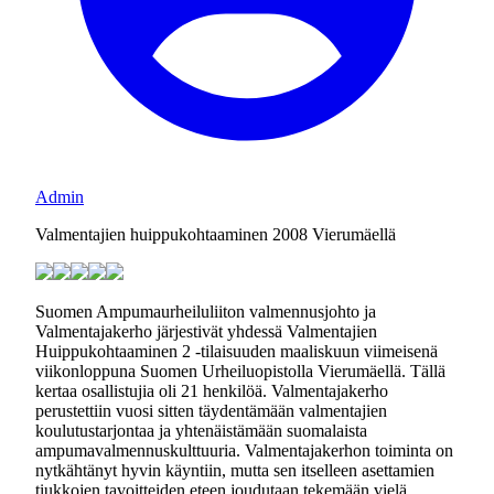
Admin
Valmentajien huippukohtaaminen 2008 Vierumäellä
Suomen Ampumaurheiluliiton valmennusjohto ja
Valmentajakerho järjestivät yhdessä Valmentajien
Huippukohtaaminen 2 -tilaisuuden maaliskuun viimeisenä
viikonloppuna Suomen Urheiluopistolla Vierumäellä. Tällä
kertaa osallistujia oli 21 henkilöä. Valmentajakerho
perustettiin vuosi sitten täydentämään valmentajien
koulutustarjontaa ja yhtenäistämään suomalaista
ampumavalmennuskulttuuria. Valmentajakerhon toiminta on
nytkähtänyt hyvin käyntiin, mutta sen itselleen asettamien
tiukkojen tavoitteiden eteen joudutaan tekemään vielä