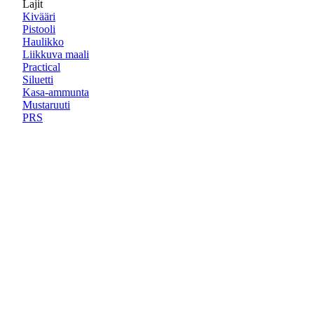
Lajit
Kivääri
Pistooli
Haulikko
Liikkuva maali
Practical
Siluetti
Kasa-ammunta
Mustaruuti
PRS