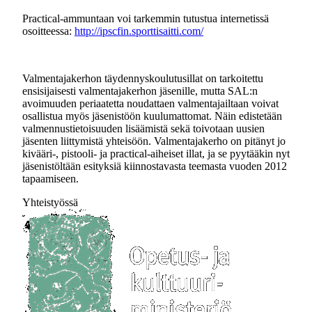
Practical-ammuntaan voi tarkemmin tutustua internetissä
osoitteessa:
http://ipscfin.sporttisaitti.com/
Valmentajakerhon täydennyskoulutusillat on tarkoitettu
ensisijaisesti valmentajakerhon jäsenille, mutta SAL:n
avoimuuden periaatetta noudattaen valmentajailtaan voivat
osallistua myös jäsenistöön kuulumattomat. Näin edistetään
valmennustietoisuuden lisäämistä sekä toivotaan uusien
jäsenten liittymistä yhteisöön. Valmentajakerho on pitänyt jo
kivääri-, pistooli- ja practical-aiheiset illat, ja se pyytääkin nyt
jäsenistöltään esityksiä kiinnostavasta teemasta vuoden 2012
tapaamiseen.
Yhteistyössä