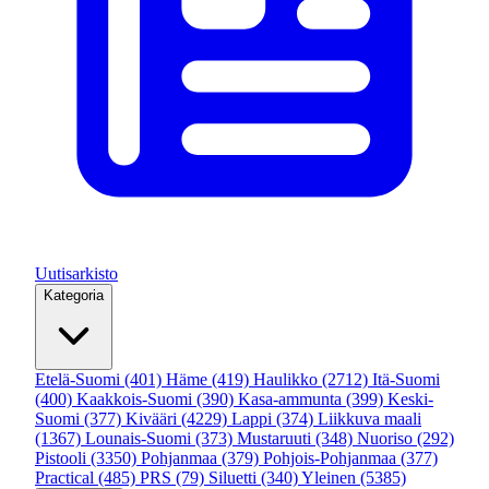
Uutisarkisto
Kategoria
Etelä-Suomi
(401)
Häme
(419)
Haulikko
(2712)
Itä-Suomi
(400)
Kaakkois-Suomi
(390)
Kasa-ammunta
(399)
Keski-
Suomi
(377)
Kivääri
(4229)
Lappi
(374)
Liikkuva maali
(1367)
Lounais-Suomi
(373)
Mustaruuti
(348)
Nuoriso
(292)
Pistooli
(3350)
Pohjanmaa
(379)
Pohjois-Pohjanmaa
(377)
Practical
(485)
PRS
(79)
Siluetti
(340)
Yleinen
(5385)