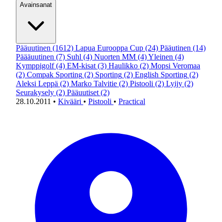
Avainsanat
Pääuutinen
(1612)
Lapua Eurooppa Cup
(24)
Pääutinen
(14)
Päääuutinen
(7)
Suhl
(4)
Nuorten MM
(4)
Yleinen
(4)
Kymppigolf
(4)
EM-kisat
(3)
Haulikko
(2)
Mopsi Veromaa
(2)
Compak Sporting
(2)
Sporting
(2)
English Sporting
(2)
Aleksi Leppä
(2)
Marko Talvitie
(2)
Pistooli
(2)
Lyijy
(2)
Seurakysely
(2)
Pääuutiset
(2)
28.10.2011
•
Kivääri
•
Pistooli
•
Practical