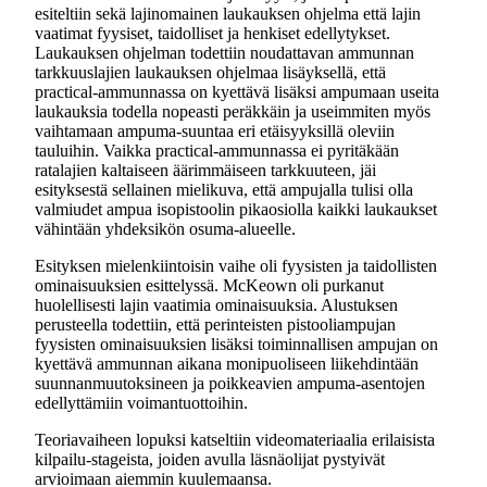
esiteltiin sekä lajinomainen laukauksen ohjelma että lajin
vaatimat fyysiset, taidolliset ja henkiset edellytykset.
Laukauksen ohjelman todettiin noudattavan ammunnan
tarkkuuslajien laukauksen ohjelmaa lisäyksellä, että
practical-ammunnassa on kyettävä lisäksi ampumaan useita
laukauksia todella nopeasti peräkkäin ja useimmiten myös
vaihtamaan ampuma-suuntaa eri etäisyyksillä oleviin
tauluihin. Vaikka practical-ammunnassa ei pyritäkään
ratalajien kaltaiseen äärimmäiseen tarkkuuteen, jäi
esityksestä sellainen mielikuva, että ampujalla tulisi olla
valmiudet ampua isopistoolin pikaosiolla kaikki laukaukset
vähintään yhdeksikön osuma-alueelle.
Esityksen mielenkiintoisin vaihe oli fyysisten ja taidollisten
ominaisuuksien esittelyssä. McKeown oli purkanut
huolellisesti lajin vaatimia ominaisuuksia. Alustuksen
perusteella todettiin, että perinteisten pistooliampujan
fyysisten ominaisuuksien lisäksi toiminnallisen ampujan on
kyettävä ammunnan aikana monipuoliseen liikehdintään
suunnanmuutoksineen ja poikkeavien ampuma-asentojen
edellyttämiin voimantuottoihin.
Teoriavaiheen lopuksi katseltiin videomateriaalia erilaisista
kilpailu-stageista, joiden avulla läsnäolijat pystyivät
arvioimaan aiemmin kuulemaansa.