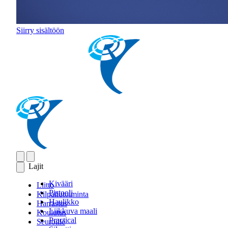
Siirry sisältöön
Lajit
Kivääri
Liitto
Pistooli
Kilpailutoiminta
Haulikko
Harrastus
Liikkuva maali
Koulutus
Practical
Seuroille