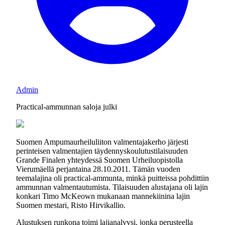
Admin
Practical-ammunnan saloja julki
Suomen Ampumaurheiluliiton valmentajakerho järjesti
perinteisen valmentajien täydennyskoulutustilaisuuden
Grande Finalen yhteydessä Suomen Urheiluopistolla
Vierumäellä perjantaina 28.10.2011. Tämän vuoden
teemalajina oli practical-ammunta, minkä puitteissa pohdittiin
ammunnan valmentautumista. Tilaisuuden alustajana oli lajin
konkari Timo McKeown mukanaan mannekiinina lajin
Suomen mestari, Risto Hirvikallio.
Alustuksen runkona toimi lajianalyysi, jonka perusteella