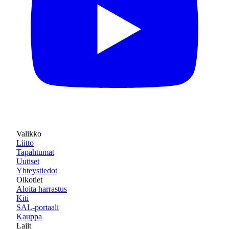
Valikko
Liitto
Tapahtumat
Uutiset
Yhteystiedot
Oikotiet
Aloita harrastus
Kiti
SAL-portaali
Kauppa
Lajit