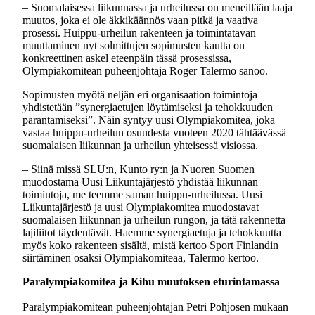
– Suomalaisessa liikunnassa ja urheilussa on meneillään laaja
muutos, joka ei ole äkkikäännös vaan pitkä ja vaativa
prosessi. Huippu-urheilun rakenteen ja toimintatavan
muuttaminen nyt solmittujen sopimusten kautta on
konkreettinen askel eteenpäin tässä prosessissa,
Olympiakomitean puheenjohtaja Roger Talermo sanoo.
Sopimusten myötä neljän eri organisaation toimintoja
yhdistetään ”synergiaetujen löytämiseksi ja tehokkuuden
parantamiseksi”. Näin syntyy uusi Olympiakomitea, joka
vastaa huippu-urheilun osuudesta vuoteen 2020 tähtäävässä
suomalaisen liikunnan ja urheilun yhteisessä visiossa.
– Siinä missä SLU:n, Kunto ry:n ja Nuoren Suomen
muodostama Uusi Liikuntajärjestö yhdistää liikunnan
toimintoja, me teemme saman huippu-urheilussa. Uusi
Liikuntajärjestö ja uusi Olympiakomitea muodostavat
suomalaisen liikunnan ja urheilun rungon, ja tätä rakennetta
lajiliitot täydentävät. Haemme synergiaetuja ja tehokkuutta
myös koko rakenteen sisältä, mistä kertoo Sport Finlandin
siirtäminen osaksi Olympiakomiteaa, Talermo kertoo.
Paralympiakomitea ja Kihu muutoksen eturintamassa
Paralympiakomitean puheenjohtajan Petri Pohjosen mukaan