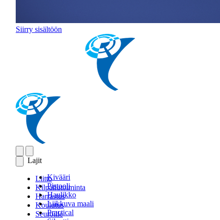
Siirry sisältöön
Lajit
Kivääri
Liitto
Pistooli
Kilpailutoiminta
Haulikko
Harrastus
Liikkuva maali
Koulutus
Practical
Seuroille