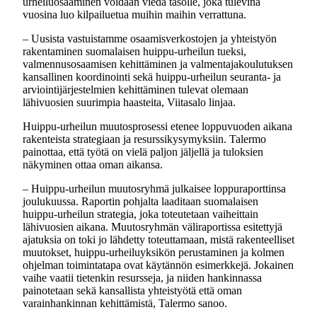
urheiluosaaminen voidaan viedä tasolle, joka tulevina
vuosina luo kilpailuetua muihin maihin verrattuna.
– Uusista vastuistamme osaamisverkostojen ja yhteistyön
rakentaminen suomalaisen huippu-urheilun tueksi,
valmennusosaamisen kehittäminen ja valmentajakoulutuksen
kansallinen koordinointi sekä huippu-urheilun seuranta- ja
arviointijärjestelmien kehittäminen tulevat olemaan
lähivuosien suurimpia haasteita, Viitasalo linjaa.
Huippu-urheilun muutosprosessi etenee loppuvuoden aikana
rakenteista strategiaan ja resurssikysymyksiin. Talermo
painottaa, että työtä on vielä paljon jäljellä ja tuloksien
näkyminen ottaa oman aikansa.
– Huippu-urheilun muutosryhmä julkaisee loppuraporttinsa
joulukuussa. Raportin pohjalta laaditaan suomalaisen
huippu-urheilun strategia, joka toteutetaan vaiheittain
lähivuosien aikana. Muutosryhmän väliraportissa esitettyjä
ajatuksia on toki jo lähdetty toteuttamaan, mistä rakenteelliset
muutokset, huippu-urheiluyksikön perustaminen ja kolmen
ohjelman toimintatapa ovat käytännön esimerkkejä. Jokainen
vaihe vaatii tietenkin resursseja, ja niiden hankinnassa
painotetaan sekä kansallista yhteistyötä että oman
varainhankinnan kehittämistä, Talermo sanoo.