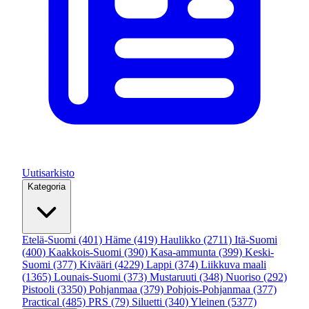
Uutisarkisto
Kategoria
Etelä-Suomi
(401)
Häme
(419)
Haulikko
(2711)
Itä-Suomi
(400)
Kaakkois-Suomi
(390)
Kasa-ammunta
(399)
Keski-
Suomi
(377)
Kivääri
(4229)
Lappi
(374)
Liikkuva maali
(1365)
Lounais-Suomi
(373)
Mustaruuti
(348)
Nuoriso
(292)
Pistooli
(3350)
Pohjanmaa
(379)
Pohjois-Pohjanmaa
(377)
Practical
(485)
PRS
(79)
Siluetti
(340)
Yleinen
(5377)