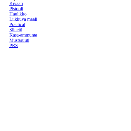
Kivääri
Pistooli
Haulikko
Liikkuva maali
Practical
Siluetti
Kasa-ammunta
Mustaruuti
PRS