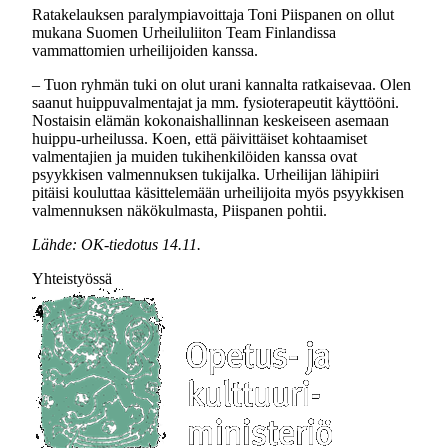
Ratakelauksen paralympiavoittaja Toni Piispanen on ollut
mukana Suomen Urheiluliiton Team Finlandissa
vammattomien urheilijoiden kanssa.
– Tuon ryhmän tuki on olut urani kannalta ratkaisevaa. Olen
saanut huippuvalmentajat ja mm. fysioterapeutit käyttööni.
Nostaisin elämän kokonaishallinnan keskeiseen asemaan
huippu-urheilussa. Koen, että päivittäiset kohtaamiset
valmentajien ja muiden tukihenkilöiden kanssa ovat
psyykkisen valmennuksen tukijalka. Urheilijan lähipiiri
pitäisi kouluttaa käsittelemään urheilijoita myös psyykkisen
valmennuksen näkökulmasta, Piispanen pohtii.
Lähde: OK-tiedotus 14.11.
Yhteistyössä