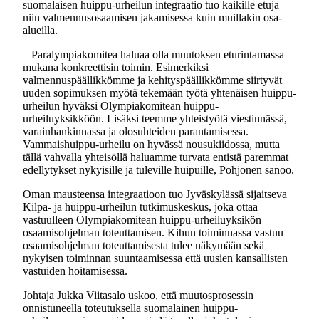
suomalaisen huippu-urheilun integraatio tuo kaikille etuja
niin valmennusosaamisen jakamisessa kuin muillakin osa-
alueilla.
– Paralympiakomitea haluaa olla muutoksen eturintamassa
mukana konkreettisin toimin. Esimerkiksi
valmennuspäällikkömme ja kehityspäällikkömme siirtyvät
uuden sopimuksen myötä tekemään työtä yhtenäisen huippu-
urheilun hyväksi Olympiakomitean huippu-
urheiluyksikköön. Lisäksi teemme yhteistyötä viestinnässä,
varainhankinnassa ja olosuhteiden parantamisessa.
Vammaishuippu-urheilu on hyvässä nousukiidossa, mutta
tällä vahvalla yhteisöllä haluamme turvata entistä paremmat
edellytykset nykyisille ja tuleville huipuille, Pohjonen sanoo.
Oman mausteensa integraatioon tuo Jyväskylässä sijaitseva
Kilpa- ja huippu-urheilun tutkimuskeskus, joka ottaa
vastuulleen Olympiakomitean huippu-urheiluyksikön
osaamisohjelman toteuttamisen. Kihun toiminnassa vastuu
osaamisohjelman toteuttamisesta tulee näkymään sekä
nykyisen toiminnan suuntaamisessa että uusien kansallisten
vastuiden hoitamisessa.
Johtaja Jukka Viitasalo uskoo, että muutosprosessin
onnistuneella toteutuksella suomalainen huippu-