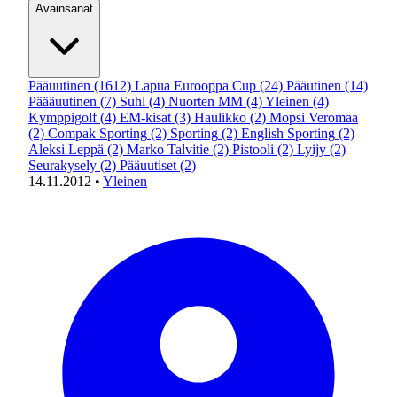
Avainsanat
Pääuutinen
(1612)
Lapua Eurooppa Cup
(24)
Pääutinen
(14)
Päääuutinen
(7)
Suhl
(4)
Nuorten MM
(4)
Yleinen
(4)
Kymppigolf
(4)
EM-kisat
(3)
Haulikko
(2)
Mopsi Veromaa
(2)
Compak Sporting
(2)
Sporting
(2)
English Sporting
(2)
Aleksi Leppä
(2)
Marko Talvitie
(2)
Pistooli
(2)
Lyijy
(2)
Seurakysely
(2)
Pääuutiset
(2)
14.11.2012
•
Yleinen