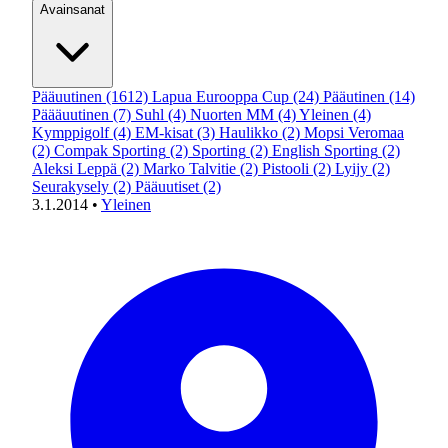
Avainsanat
Pääuutinen
(1612)
Lapua Eurooppa Cup
(24)
Pääutinen
(14)
Päääuutinen
(7)
Suhl
(4)
Nuorten MM
(4)
Yleinen
(4)
Kymppigolf
(4)
EM-kisat
(3)
Haulikko
(2)
Mopsi Veromaa
(2)
Compak Sporting
(2)
Sporting
(2)
English Sporting
(2)
Aleksi Leppä
(2)
Marko Talvitie
(2)
Pistooli
(2)
Lyijy
(2)
Seurakysely
(2)
Pääuutiset
(2)
3.1.2014
•
Yleinen