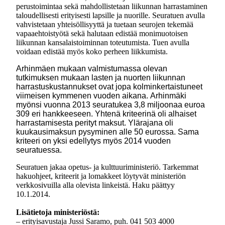
perustoimintaa sekä mahdollistetaan liikunnan harrastaminen
taloudellisesti erityisesti lapsille ja nuorille. Seuratuen avulla
vahvistetaan yhteisöllisyyttä ja tuetaan seurojen tekemää
vapaaehtoistyötä sekä halutaan edistää monimuotoisen
liikunnan kansalaistoiminnan toteutumista. Tuen avulla
voidaan edistää myös koko perheen liikkumista.
Arhinmäen mukaan valmistumassa olevan
tutkimuksen mukaan lasten ja nuorten liikunnan
harrastuskustannukset ovat jopa kolminkertaistuneet
viimeisen kymmenen vuoden aikana. Arhinmäki
myönsi vuonna 2013 seuratukea 3,8 miljoonaa euroa
309 eri hankkeeseen. Yhtenä kriteerinä oli alhaiset
harrastamisesta perityt maksut. Ylärajana oli
kuukausimaksun pysyminen alle 50 eurossa. Sama
kriteeri on yksi edellytys myös 2014 vuoden
seuratuessa.
Seuratuen jakaa opetus- ja kulttuuriministeriö. Tarkemmat
hakuohjeet, kriteerit ja lomakkeet löytyvät ministeriön
verkkosivuilla alla olevista linkeistä. Haku päättyy
10.1.2014.
Lisätietoja ministeriöstä:
– erityisavustaja Jussi Saramo, puh.
041 503 4000