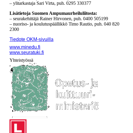
– ylitarkastaja Sari Virta, puh.
0295 330377
Lisätietoja Suomen Ampumaurheiluliitosta:
– seurakehittäjä Rainer Hirvonen, puh. 0400 505199
– nuoriso- ja koulutuspäällikkö Timo Rautio, puh. 040 820
2300
Tiedote OKM-sivuilla
www.minedu.fi
www.seuratuki.fi
Yhteistyössä