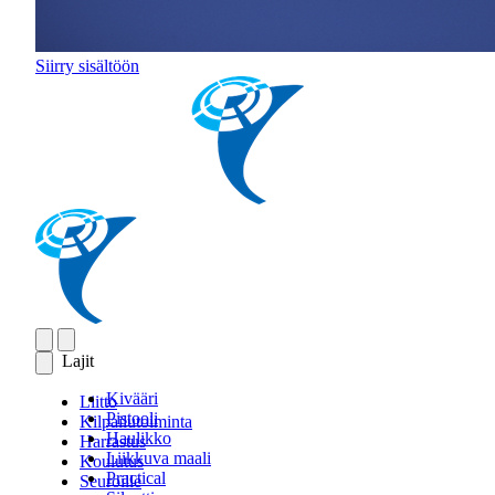
Siirry sisältöön
Lajit
Kivääri
Liitto
Pistooli
Kilpailutoiminta
Haulikko
Harrastus
Liikkuva maali
Koulutus
Practical
Seuroille