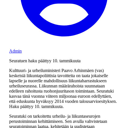
Admin
Seuratuen haku päättyy 10. tammikuuta
Kulttuuri- ja urheiluministeri Paavo Arhinmäen (vas)
keskeisiä liikuntapoliittisia tavoitteita on taata jokaiselle
lapselle ja nuorelle mahdollisuus liikuntaharrastukseen
urheiluseurassa. Liikunnan määrärahoista suunnataan
edelleen rahoitusta ruohonjuuritason toimintaan. Seuratuki
kasvaa tänä vuonna viiteen miljoonaa euroon edellyttäen,
että eduskunta hyväksyy 2014 vuoden talousarvioesityksen.
Haku päättyy 10. tammikuuta.
Seuratuki on tarkoitettu urheilu- ja liikuntaseurojen
perustoiminnan kehittämiseen. Sen avulla vahvistetaan
seuratoiminnan laatua, kehitetään ja uudistetaan