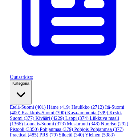
Uutisarkisto
Kategoria
Etelä-Suomi
(401)
Häme
(419)
Haulikko
(2712)
Itä-Suomi
(400)
Kaakkois-Suomi
(390)
Kasa-ammunta
(399)
Keski-
Suomi
(377)
Kivääri
(4229)
Lappi
(374)
Liikkuva maali
(1366)
Lounais-Suomi
(373)
Mustaruuti
(348)
Nuoriso
(292)
Pistooli
(3350)
Pohjanmaa
(379)
Pohjois-Pohjanmaa
(377)
Practical
(485)
PRS
(79)
Siluetti
(340)
Yleinen
(5383)