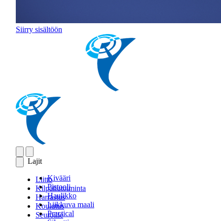
Siirry sisältöön
Lajit
Kivääri
Liitto
Pistooli
Kilpailutoiminta
Haulikko
Harrastus
Liikkuva maali
Koulutus
Practical
Seuroille