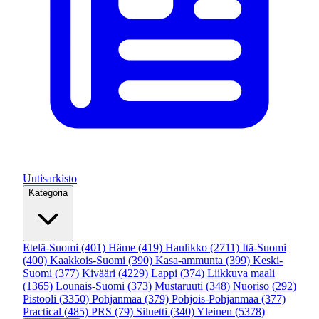
Uutisarkisto
Kategoria
Etelä-Suomi
(401)
Häme
(419)
Haulikko
(2711)
Itä-Suomi
(400)
Kaakkois-Suomi
(390)
Kasa-ammunta
(399)
Keski-
Suomi
(377)
Kivääri
(4229)
Lappi
(374)
Liikkuva maali
(1365)
Lounais-Suomi
(373)
Mustaruuti
(348)
Nuoriso
(292)
Pistooli
(3350)
Pohjanmaa
(379)
Pohjois-Pohjanmaa
(377)
Practical
(485)
PRS
(79)
Siluetti
(340)
Yleinen
(5378)