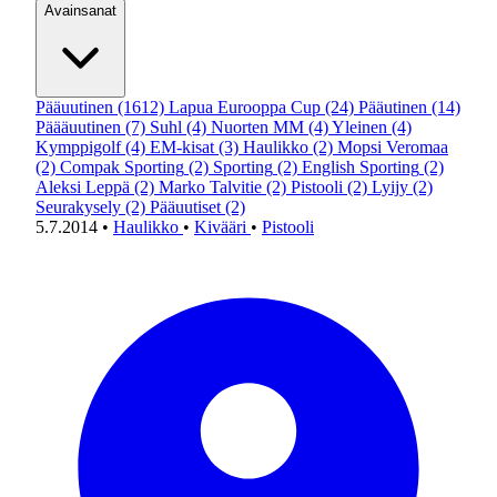
Avainsanat
Pääuutinen
(1612)
Lapua Eurooppa Cup
(24)
Pääutinen
(14)
Päääuutinen
(7)
Suhl
(4)
Nuorten MM
(4)
Yleinen
(4)
Kymppigolf
(4)
EM-kisat
(3)
Haulikko
(2)
Mopsi Veromaa
(2)
Compak Sporting
(2)
Sporting
(2)
English Sporting
(2)
Aleksi Leppä
(2)
Marko Talvitie
(2)
Pistooli
(2)
Lyijy
(2)
Seurakysely
(2)
Pääuutiset
(2)
5.7.2014
•
Haulikko
•
Kivääri
•
Pistooli