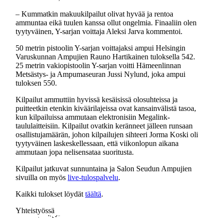
– Kummatkin makuukilpailut olivat hyvää ja rentoa
ammuntaa eikä tuulen kanssa ollut ongelmia. Finaaliin olen
tyytyväinen, Y-sarjan voittaja Aleksi Jarva kommentoi.
50 metrin pistoolin Y-sarjan voittajaksi ampui Helsingin
Varuskunnan Ampujien Rauno Hartikainen tuloksella 542.
25 metrin vakiopistoolin Y-sarjan voitti Hämeenlinnan
Metsästys- ja Ampumaseuran Jussi Nylund, joka ampui
tuloksen 550.
Kilpailut ammuttiin hyvissä kesäisissä olosuhteissa ja
puitteetkin etenkin kiväärilajeissa ovat kansainvälistä tasoa,
kun kilpailuissa ammutaan elektronisiin Megalink-
taululaitteisiin. Kilpailut ovatkin keränneet jälleen runsaan
osallistujamäärän, johon kilpailujen sihteeri Jorma Koski oli
tyytyväinen laskeskellessaan, että viikonlopun aikana
ammutaan jopa nelisensataa suoritusta.
Kilpailut jatkuvat sunnuntaina ja Salon Seudun Ampujien
sivuilla on myös
live-tulospalvelu
.
Kaikki tulokset löydät
täältä
.
Yhteistyössä