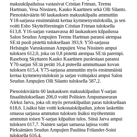
makuukilpailuissa vastasivat Cristian Friman, Teemu
Hartman, Vesa Nissinen, Kauko Kaartinen sekä Olli Silanto.
Pienoiskiväärin 60 laukauksen makuukilpailu ammuttiin
Y18-sarjassa ensimmäistä kertaa kymmenystuloksilla, ja sen
voitti Esbo Skytteföreningin Cristian Friman tuloksella
613,8. Y16-sarjan vastaavassa 40 laukauksen kilpailussa
Salon Seudun Ampujien Teemu Hartman paransi aiempaa
SE:tä puoli pistettä tuloksellaan 393,9. Y50-sarjassa
Helsingin Varuskunnan Ampujien Vesa Nissinen ampui
tuloksen 612,0, joka on 0,8 pistettä aiempaa SE:tä parempi.
Raseborg Skyttaren Kauko Kaartinen puolestaan paransi
Y70-sarjan SE:tä peräti 16,4 pisteellä ammuttuaan kovan
tuloksen 615,4. Y75-sarjassa ammuttiin myös ensimmäistä
kertaa kymmenystuloksin ja sarjan voittajaksi ampui Salon
Seudun Ampujien Olli Silanto tuloksella 587,2.
Pienoiskiväärin 60 laukauksen makuukilpailun Y-sarjan
finaalituloksellaan 206,0 voitti Poliisien Ampumaseuran
Aleksi Jarva, joka oli myös peruskilpailun paras tuloksellaan
618,6. Lisäksi hän voitti kokonaiskilpailun, johon laskettiin
omassa sarjassa ammutun tuloksen lisäksi myöhemmin
ammutun toisen Y-sarjan kilpailun tulos. Siinä Jarva ampui
tuloksen 617,7. Naisten sarjan samassa lajissa voitti
Pieksämäen Seudun Ampujien Pauliina Frilander-Soini
tuloksella 616,4.