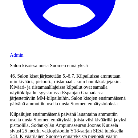
Admin
Salon kisoissa uusia Suomen ennätyksiä
46. Salon kisat järjestetään 5.-6.7. Kilpailuissa ammutaan
niin kivääri-, pistooli-, riistamaali- kuin haulikkolajejakin.
Kivääri- ja riistamaalilajeissa kilpailut ovat samalla
näyttökilpailut syyskuussa Espanjan Granadassa
järjestettäviin MM-kilpailuihin. Salon kisojen ensimmäisenä
päivänä ammuttiin useita uusia Suomen ennätystuloksia.
Kilpailujen ensimmäisenä päivänä lauantaina ammuttiin
useita uusia Suomen ennätyksiä, joista viisi kiväärillä ja yksi
pistoolilla. Sodankylän Ampumaseuran Joonas Kuusela
sivusi 25 metrin vakiopistoolin Y18-sarjan SE:tä tuloksella
543. Kiväärilajien Suomen ennätyksistä pienoiskiväärin