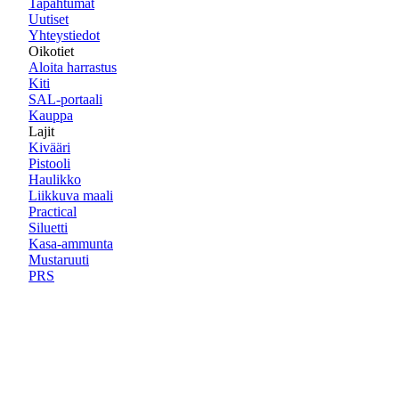
Tapahtumat
Uutiset
Yhteystiedot
Oikotiet
Aloita harrastus
Kiti
SAL-portaali
Kauppa
Lajit
Kivääri
Pistooli
Haulikko
Liikkuva maali
Practical
Siluetti
Kasa-ammunta
Mustaruuti
PRS