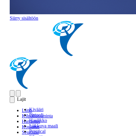
Siirry sisältöön
Lajit
Kivääri
Liitto
Pistooli
Kilpailutoiminta
Haulikko
Harrastus
Liikkuva maali
Koulutus
Practical
Seuroille