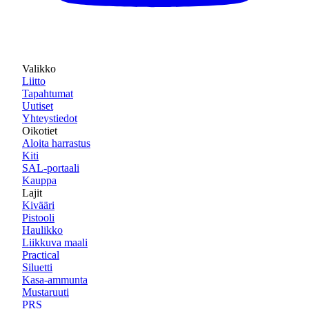
Valikko
Liitto
Tapahtumat
Uutiset
Yhteystiedot
Oikotiet
Aloita harrastus
Kiti
SAL-portaali
Kauppa
Lajit
Kivääri
Pistooli
Haulikko
Liikkuva maali
Practical
Siluetti
Kasa-ammunta
Mustaruuti
PRS