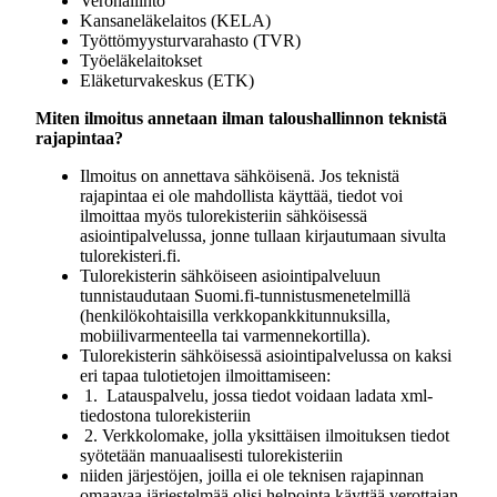
Verohallinto
Kansaneläkelaitos (KELA)
Työttömyysturvarahasto (TVR)
Työeläkelaitokset
Eläketurvakeskus (ETK)
Miten ilmoitus annetaan ilman taloushallinnon teknistä
rajapintaa?
Ilmoitus on annettava sähköisenä. Jos teknistä
rajapintaa ei ole mahdollista käyttää, tiedot voi
ilmoittaa myös tulorekisteriin sähköisessä
asiointipalvelussa, jonne tullaan kirjautumaan sivulta
tulorekisteri.fi.
Tulorekisterin sähköiseen asiointipalveluun
tunnistaudutaan Suomi.fi-tunnistusmenetelmillä
(henkilökohtaisilla verkkopankkitunnuksilla,
mobiilivarmenteella tai varmennekortilla).
Tulorekisterin sähköisessä asiointipalvelussa on kaksi
eri tapaa tulotietojen ilmoittamiseen:
1. Latauspalvelu, jossa tiedot voidaan ladata xml-
tiedostona tulorekisteriin
2. Verkkolomake, jolla yksittäisen ilmoituksen tiedot
syötetään manuaalisesti tulorekisteriin
niiden järjestöjen, joilla ei ole teknisen rajapinnan
omaavaa järjestelmää olisi helpointa käyttää verottajan