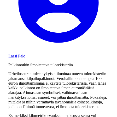
Lassi Palo
Palkinnotkin ilmoitettava tulorekisteriin
Urheiluseuran tulee nykyisin ilmoittaa uuteen tulorekisteriin
jakamansa kilpailupalkinnot. Verohallinnon aiempaa 100
euron ilmoittamisrajaa ei käytetä tulorekisterissä, vaan lähes
kaikki palkinnot on ilmoitettava ilman euromääräistä
alarajaa. Ainoastaan symboliset, vaihtoarvoltaan
merkityksettömät esineet, voi jättää ilmoittamatta. Pokaaleja,
mitaleja ja niihin verrattavia tavanomaisia esinepalkintoja,
joilla on lähinnä tunnearvoa, ei ilmoiteta tulorekisteriin.
Esimerkiksi kilometrikorvauksien maksussa seura voi