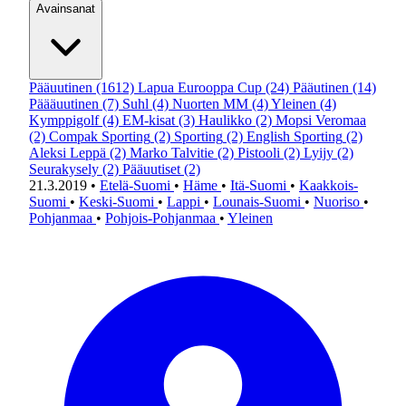
Avainsanat
Pääuutinen
(1612)
Lapua Eurooppa Cup
(24)
Pääutinen
(14)
Päääuutinen
(7)
Suhl
(4)
Nuorten MM
(4)
Yleinen
(4)
Kymppigolf
(4)
EM-kisat
(3)
Haulikko
(2)
Mopsi Veromaa
(2)
Compak Sporting
(2)
Sporting
(2)
English Sporting
(2)
Aleksi Leppä
(2)
Marko Talvitie
(2)
Pistooli
(2)
Lyijy
(2)
Seurakysely
(2)
Pääuutiset
(2)
21.3.2019
•
Etelä-Suomi
•
Häme
•
Itä-Suomi
•
Kaakkois-
Suomi
•
Keski-Suomi
•
Lappi
•
Lounais-Suomi
•
Nuoriso
•
Pohjanmaa
•
Pohjois-Pohjanmaa
•
Yleinen