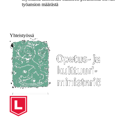
työansion määrästä
Yhteistyössä