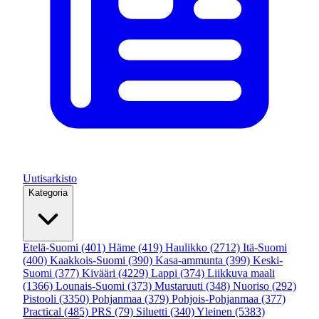
Uutisarkisto
Kategoria
Etelä-Suomi
(401)
Häme
(419)
Haulikko
(2712)
Itä-Suomi
(400)
Kaakkois-Suomi
(390)
Kasa-ammunta
(399)
Keski-
Suomi
(377)
Kivääri
(4229)
Lappi
(374)
Liikkuva maali
(1366)
Lounais-Suomi
(373)
Mustaruuti
(348)
Nuoriso
(292)
Pistooli
(3350)
Pohjanmaa
(379)
Pohjois-Pohjanmaa
(377)
Practical
(485)
PRS
(79)
Siluetti
(340)
Yleinen
(5383)