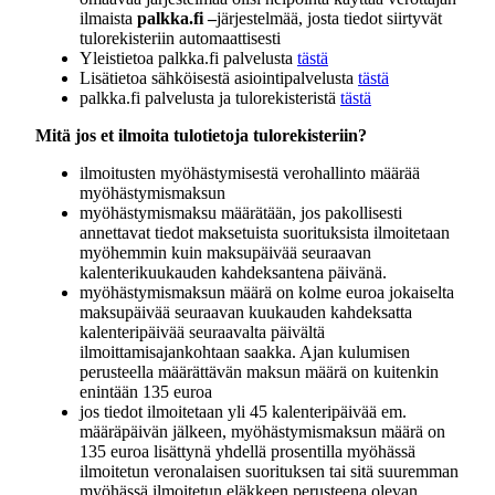
ilmaista
palkka.
fi –
järjestelmää, josta tiedot siirtyvät
tulorekisteriin automaattisesti
Yleistietoa palkka.fi palvelusta
tästä
Lisätietoa sähköisestä asiointipalvelusta
tästä
palkka.fi palvelusta ja tulorekisteristä
tästä
Mitä jos et ilmoita tulotietoja tulorekisteriin?
ilmoitusten myöhästymisestä verohallinto määrää
myöhästymismaksun
myöhästymismaksu määrätään, jos pakollisesti
annettavat tiedot maksetuista suorituksista ilmoitetaan
myöhemmin kuin maksupäivää seuraavan
kalenterikuukauden kahdeksantena päivänä.
myöhästymismaksun määrä on kolme euroa jokaiselta
maksupäivää seuraavan kuukauden kahdeksatta
kalenteripäivää seuraavalta päivältä
ilmoittamisajankohtaan saakka. Ajan kulumisen
perusteella määrättävän maksun määrä on kuitenkin
enintään 135 euroa
jos tiedot ilmoitetaan yli 45 kalenteripäivää em.
määräpäivän jälkeen, myöhästymismaksun määrä on
135 euroa lisättynä yhdellä prosentilla myöhässä
ilmoitetun veronalaisen suorituksen tai sitä suuremman
myöhässä ilmoitetun eläkkeen perusteena olevan