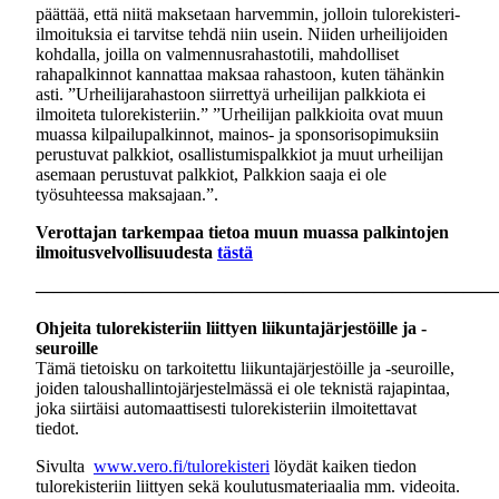
päättää, että niitä maksetaan harvemmin, jolloin tulorekisteri-
ilmoituksia ei tarvitse tehdä niin usein. Niiden urheilijoiden
kohdalla, joilla on valmennusrahastotili, mahdolliset
rahapalkinnot kannattaa maksaa rahastoon, kuten tähänkin
asti. ”Urheilijarahastoon siirrettyä urheilijan palkkiota ei
ilmoiteta tulorekisteriin.” ”Urheilijan palkkioita ovat muun
muassa kilpailupalkinnot, mainos- ja sponsorisopimuksiin
perustuvat palkkiot, osallistumispalkkiot ja muut urheilijan
asemaan perustuvat palkkiot, Palkkion saaja ei ole
työsuhteessa maksajaan.”.
Verottajan tarkempaa tietoa muun muassa palkintojen
ilmoitusvelvollisuudesta
tästä
——————————————————————————
Ohjeita tulorekisteriin liittyen liikuntajärjestöille ja -
seuroille
Tämä tietoisku on tarkoitettu liikuntajärjestöille ja -seuroille,
joiden taloushallintojärjestelmässä ei ole teknistä rajapintaa,
joka siirtäisi automaattisesti tulorekisteriin ilmoitettavat
tiedot.
Sivulta
www.vero.fi/tulorekisteri
löydät kaiken tiedon
tulorekisteriin liittyen sekä koulutusmateriaalia mm. videoita.