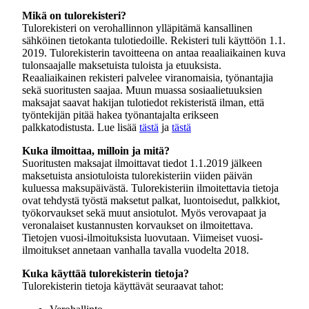
Mikä on tulorekisteri?
Tulorekisteri on verohallinnon ylläpitämä kansallinen
sähköinen tietokanta tulotiedoille. Rekisteri tuli käyttöön 1.1.
2019. Tulorekisterin tavoitteena on antaa reaaliaikainen kuva
tulonsaajalle maksetuista tuloista ja etuuksista.
Reaaliaikainen rekisteri palvelee viranomaisia, työnantajia
sekä suoritusten saajaa. Muun muassa sosiaalietuuksien
maksajat saavat hakijan tulotiedot rekisteristä ilman, että
työntekijän pitää hakea työnantajalta erikseen
palkkatodistusta. Lue lisää
tästä
ja
tästä
Kuka ilmoittaa, milloin ja mitä?
Suoritusten maksajat ilmoittavat tiedot 1.1.2019 jälkeen
maksetuista ansiotuloista tulorekisteriin viiden päivän
kuluessa maksupäivästä. Tulorekisteriin ilmoitettavia tietoja
ovat tehdystä työstä maksetut palkat, luontoisedut, palkkiot,
työkorvaukset sekä muut ansiotulot. Myös verovapaat ja
veronalaiset kustannusten korvaukset on ilmoitettava.
Tietojen vuosi-ilmoituksista luovutaan. Viimeiset vuosi-
ilmoitukset annetaan vanhalla tavalla vuodelta 2018.
Kuka
käyttää tulorekisterin tietoja?
Tulorekisterin tietoja käyttävät seuraavat tahot: