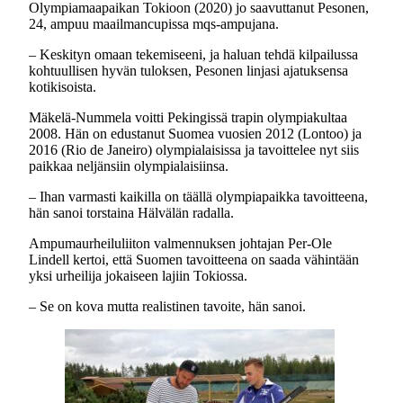
Olympiamaapaikan Tokioon (2020) jo saavuttanut Pesonen,
24, ampuu maailmancupissa mqs-ampujana.
– Keskityn omaan tekemiseeni, ja haluan tehdä kilpailussa
kohtuullisen hyvän tuloksen, Pesonen linjasi ajatuksensa
kotikisoista.
Mäkelä-Nummela voitti Pekingissä trapin olympiakultaa
2008. Hän on edustanut Suomea vuosien 2012 (Lontoo) ja
2016 (Rio de Janeiro) olympialaisissa ja tavoittelee nyt siis
paikkaa neljänsiin olympialaisiinsa.
– Ihan varmasti kaikilla on täällä olympiapaikka tavoitteena,
hän sanoi torstaina Hälvälän radalla.
Ampumaurheiluliiton valmennuksen johtajan Per-Ole
Lindell kertoi, että Suomen tavoitteena on saada vähintään
yksi urheilija jokaiseen lajiin Tokiossa.
– Se on kova mutta realistinen tavoite, hän sanoi.