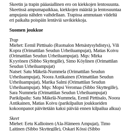
Skeetin ja trapin pääasiallinen ero on kiekkojen lentosuunta.
Skeetissä ampumapaikkaa, kiekkojen määrää ja lentosuuntaa
ampujasta nähden vaihdellaan. Trapissa ammutaan viideltä
eri paikalta poispäin lentäviä savikiekkoja.
Suomen joukkue
Trap
Miehet: Eemil Pirttisalo (Ruotsalon Metsästysyhdistys), Vili
Kopra (Orimattilan Seudun Urheiluampujat), Matias Koivu
(Orimattilan Seudun Urheiluampujat). Mqs: Mirka
Kyyrönen (Sibbo Skyttegille), Simo Köylinen (Orimattilan
Seudun Urheiluampujat)
Naiset: Satu Mäkelä-Nummela (Orimattilan Seudun
Urheiluampujat), Noora Antikainen (Orimattilan Seudun
Urheiluampujat), Marika Salmi (Orimattilan Seudun
Urheiluampujat). Mqs: Mopsi Veromaa (Sibbo Skyttegille),
Sara Nummela (Orimattilan Seudun Urheiluampujat)
Parikilpailu: Satu Mäkelä-Nummela, Eemil Pirttisalo, Noora
Antikainen, Matias Koivu (parikilpailun joukkueiden
kokoonpanot päivitetään kaksi päivää ennen kilpailua alkua)
Skeet
Miehet: Eetu Kallioinen (Ala-Hämeen Ampujat), Timo
Laitinen (Sibbo Skyttegille), Oskari Kössi (Sibbo