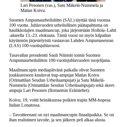
Lari Pesonen (vas.), Satu Mäkelä-Nummela ja
Matias Koivu.
Suomen Ampumaurheiluliitto (SAL) täyttää tänä vuonna
100 vuotta. Juhlavuoden urheilullinen päätapahtuma on
haulikkolajien maailmancup, joka järjestetään Hollola–Lahti
-alueella 13.-23. elokuuta. Tämä vuosi on myös kilpailun
käytännön järjestelyistä vastaavan Lahden Ampumaseuran
(LAS) 100-vuotisjuhlavuosi.
Tasavallan presidentti Sauli Niinistö toimii Suomen
Ampumaurheiluliiton 100-vuotisjuhlavuoden suojelijana.
Maailmancupin mediapäivänä paikalla olivat Suomen
joukkueeseen kuuluvat trap-ampujat Matias Koivu
(Orimattilan Seudun Urheiluampujat) ja Satu Mäkelä-
Nummela (Orimattilan Seudun Urheiluampujat) sekä skeet-
ampuja Lari Pesonen (Ilomantsin Erämiehet).
Koivu, 19, voitti heinäkuussa poikien trapin MM-hopeaa
Italian Lonatossa.
– Tavoitteenani on nyt maailmancupin finaalipaikka. Se on
ihan realistinen tavoite, ja sen jälkeen peli alkaa alusta.