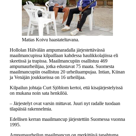
Matias Koivu haastateltavana.
Hollolan Hälvälän ampumaradalla järjestettävässä
maailmancupissa kilpaillaan kahdessa haulikkolajiissa eli
skeetissä ja trapissa. Maailmancupiin osallistuu 469
ampumaurheilijaa, jotka edustavat 75 maata. Suomesta
maailmancupiin osallistuu 20 urheiluampujaa. Intian, Kiinan
ja Venäjän joukkueissa on 16 urheilijaa.
Kilpailun johtaja Curt Sjöblom kertoi, että kisajärjestelyissä
on mukana noin sata henkilöä.
– Järjestelyt ovat varsin mittavat. Juuri nyt radalle tuodaan
tilapäisiä rakennelmia.
Edellisen kerran maailmancup järjestettiin Suomessa vuonna
1995.
Ampumaurheilun maailmancup on merkittävä tapahtuma