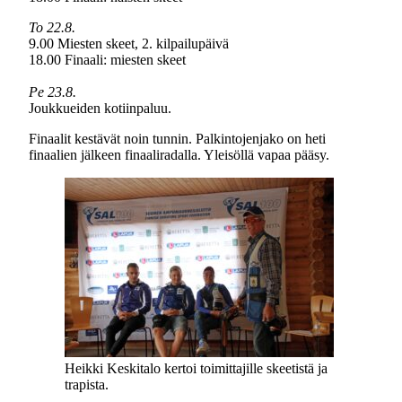
To 22.8.
9.00 Miesten skeet, 2. kilpailupäivä
18.00 Finaali: miesten skeet
Pe 23.8.
Joukkueiden kotiinpaluu.
Finaalit kestävät noin tunnin. Palkintojenjako on heti
finaalien jälkeen finaaliradalla. Yleisöllä vapaa pääsy.
Heikki Keskitalo kertoi toimittajille skeetistä ja
trapista.