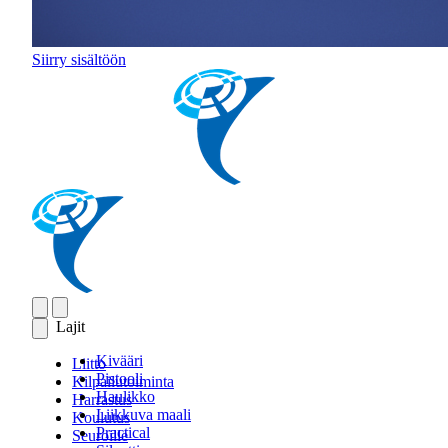
Siirry sisältöön
Lajit
Kivääri
Liitto
Pistooli
Kilpailutoiminta
Haulikko
Harrastus
Liikkuva maali
Koulutus
Practical
Seuroille