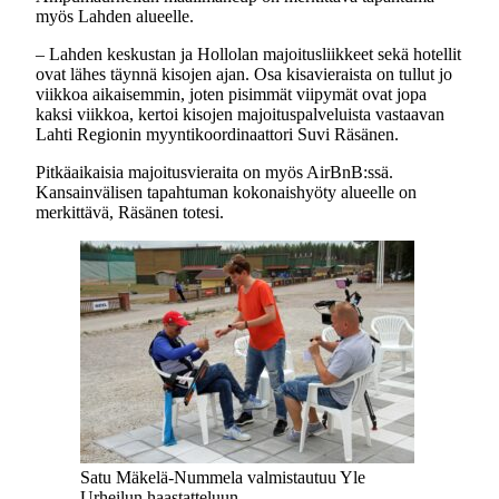
myös Lahden alueelle.
– Lahden keskustan ja Hollolan majoitusliikkeet sekä hotellit
ovat lähes täynnä kisojen ajan. Osa kisavieraista on tullut jo
viikkoa aikaisemmin, joten pisimmät viipymät ovat jopa
kaksi viikkoa, kertoi kisojen majoituspalveluista vastaavan
Lahti Regionin myyntikoordinaattori Suvi Räsänen.
Pitkäaikaisia majoitusvieraita on myös AirBnB:ssä.
Kansainvälisen tapahtuman kokonaishyöty alueelle on
merkittävä, Räsänen totesi.
Satu Mäkelä-Nummela valmistautuu Yle
Urheilun haastatteluun.