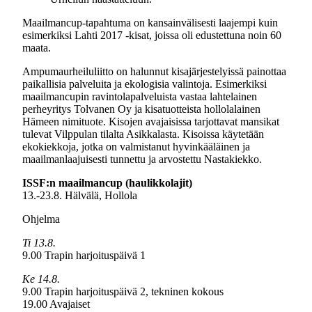
Maailmancup-tapahtuma on kansainvälisesti laajempi kuin
esimerkiksi Lahti 2017 -kisat, joissa oli edustettuna noin 60
maata.
Ampumaurheiluliitto on halunnut kisajärjestelyissä painottaa
paikallisia palveluita ja ekologisia valintoja. Esimerkiksi
maailmancupin ravintolapalveluista vastaa lahtelainen
perheyritys Tolvanen Oy ja kisatuotteista hollolalainen
Hämeen nimituote. Kisojen avajaisissa tarjottavat mansikat
tulevat Vilppulan tilalta Asikkalasta. Kisoissa käytetään
ekokiekkoja, jotka on valmistanut hyvinkääläinen ja
maailmanlaajuisesti tunnettu ja arvostettu Nastakiekko.
ISSF:n maailmancup (haulikkolajit)
13.-23.8. Hälvälä, Hollola
Ohjelma
Ti 13.8.
9.00 Trapin harjoituspäivä 1
Ke 14.8.
9.00 Trapin harjoituspäivä 2, tekninen kokous
19.00 Avajaiset