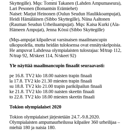
Skyttegille). Mqs: Tommi Takanen (Lahden Ampumaseura),
Lari Pesonen (Ilomantsin Erämiehet)
Naiset: Marjut Heinonen (Oulun Seudun Haulikkoampujat),
Heidi Hämäläinen (Sibbo Skyttegille), Niina Aaltonen
(Rauman Seudun Urheiluampujat). Mqs: Kaisa Kurki (Ala-
Hämeen Ampujat), Jenna Kössi (Sibbo Skyttegille)
(Mqs-ampujat kilpailevat varsinaisen maailmancupin
ulkopuolella, mutta heidän tuloksensa ovat ennätyskelpoisia.
He ampuvat Lahdessa olympialaisten tulosrajaa: M/trap 112,
N/trap 92, M/skeet 114, N/skeet 92)
Yle näyttää maailmancupin finaalit seuraavasti:
pe 16.8. TV2 klo 18.00 naisten trapin finaali
la 17.8. TV2 klo 21.30 miesten trapin finaali
su 18.8. TV2 klo 21.00 trapin parikilpailun finaali
ke 21.8. TV2 klo 18.00 naisten skeetin finaali
to 22.8. TV2 klo 18.00 miesten skeetin finaali
Tokion olympialaiset 2020
Tokion olympialaiset järjestetään 24.7.-9.8.2020.
Olympialaisten ampumaurheilussa kilpailee 360 urheilijaa –
miehiä 180 ja naisia 180.