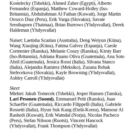
Kostelecky (Tshekki), Ahmed Zaher (Egypti), Alberto
Fernandez (Espanja), Matthew Coward-Holley (Iso-
Britannia), Abdulrahman Al Faihan (Kuwait), Jorge Martin
Orozco Diaz (Peru), Erik Varga (Slovakia), Savate
Sresthaporn (Thaimaa), Brian Burrows (Yhdysvallat), Derek
Haldeman (Yhdysvallat)
Naiset: Laetisha Scanlan (Australia), Deng Weiyun (Kiina),
Wang Xiaojing (Kiina), Fatima Galvez (Espanja), Carole
Cormenier (Ranska), Melanie Couzy (Ranska), Kirsty Barr
(Iso-Britannia), Adriana Ruano Oliva (Guatemala), Ana Soto
Abril (Guatemala), Jessica Rossi (Italia), Silvana Stanco
(Italia), Alejandra Ramirez (Meksiko), Zuzana Rehak
Stefecekova (Slovakia), Kayle Browning (Yhdysvallat),
Ashley Carroll (Yhdysvallat)
Skeet
Miehet: Jakub Tomecek (Tshekki), Jesper Hansen (Tanska),
Lari Pesonen (Suomi)
, Emmanuel Petit (Ranska), Juan
Schaeffer (Guatemala), Riccardo Filippelli (Italia), Gabriele
Rossetti (Italia), Hyun Suk Kang (Etelä-Korea), Mansour Al
Rashedi (Kuwait), Erik Watndal (Norja), Nicolas Pacheco
(Peru), Stefan Nilsson (Ruotsi), Vincent Hancock
(Yhdysvallat), Frank Thompson (Yhdysvallat)