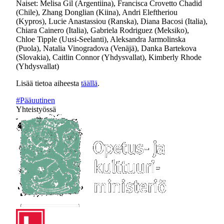
Naiset: Melisa Gil (Argentiina), Francisca Crovetto Chadid
(Chile), Zhang Donglian (Kiina), Andri Eleftheriou
(Kypros), Lucie Anastassiou (Ranska), Diana Bacosi (Italia),
Chiara Cainero (Italia), Gabriela Rodriguez (Meksiko),
Chloe Tipple (Uusi-Seelanti), Aleksandra Jarmolinska
(Puola), Natalia Vinogradova (Venäjä), Danka Bartekova
(Slovakia), Caitlin Connor (Yhdysvallat), Kimberly Rhode
(Yhdysvallat)
Lisää tietoa aiheesta
täällä
.
#Pääuutinen
Yhteistyössä