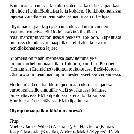
Isäntämaa Japani saa kisoihin yhteensä kaksitoista paikkaa
eli yhden henkilökohtaista lajia kohden. Henkilökohtaisissa
lajeissa voi olla enintään kaksi saman maan urheilijaa.
Olympiamaapaikkoja jaetaan kaikissa tämän vuoden
maailmancupeissa eli Hollolassakin kilpaillaan
maailmancupin voiton lisäksi paikasta Tokioon. Kilpailussa
on jaossa kahdeksan maapaikkaa eli kaksi kussakin
henkilökohtaisessa lajissa.
Suomella on tähän mennessä saavutettuna yksi
ampumaurheilun maapaikka Tokioon, kun Lari Pesonen
(Ilomantsin Erämiehet) sijoittui toukokuussa Etelä-Korean
Changwonin maailmancupin miesten skeetissä viidenneksi.
Hollolan jälkeen haulikkolajien maapaikkoja on jaossa
eurooppalaisille ampujille vielä syyskuussa Italiassa
järjestettävissä EM-kilpailuissa ja ensi toukokuussa
Ranskassa järjestettävissä EM-kilpailuissa.
Olympiamaapaikat tähän mennessä
Trap
Miehet: James Willett (Australia), Yu Haicheng (Kiina),
Josip Glasnovic (Kroatia), Andreas Makri (Kypros), David