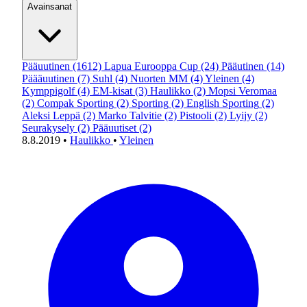
Avainsanat
Pääuutinen
(1612)
Lapua Eurooppa Cup
(24)
Pääutinen
(14)
Päääuutinen
(7)
Suhl
(4)
Nuorten MM
(4)
Yleinen
(4)
Kymppigolf
(4)
EM-kisat
(3)
Haulikko
(2)
Mopsi Veromaa
(2)
Compak Sporting
(2)
Sporting
(2)
English Sporting
(2)
Aleksi Leppä
(2)
Marko Talvitie
(2)
Pistooli
(2)
Lyijy
(2)
Seurakysely
(2)
Pääuutiset
(2)
8.8.2019
•
Haulikko
•
Yleinen