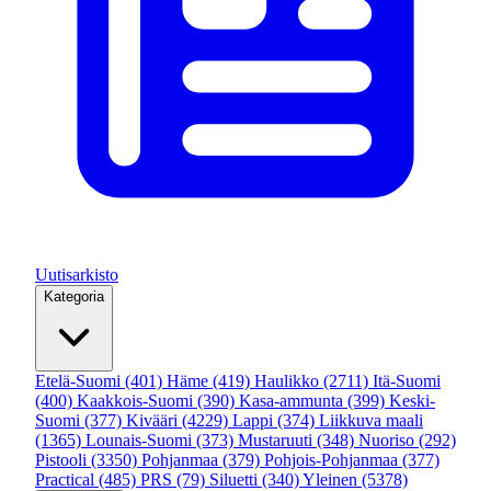
Uutisarkisto
Kategoria
Etelä-Suomi
(401)
Häme
(419)
Haulikko
(2711)
Itä-Suomi
(400)
Kaakkois-Suomi
(390)
Kasa-ammunta
(399)
Keski-
Suomi
(377)
Kivääri
(4229)
Lappi
(374)
Liikkuva maali
(1365)
Lounais-Suomi
(373)
Mustaruuti
(348)
Nuoriso
(292)
Pistooli
(3350)
Pohjanmaa
(379)
Pohjois-Pohjanmaa
(377)
Practical
(485)
PRS
(79)
Siluetti
(340)
Yleinen
(5378)