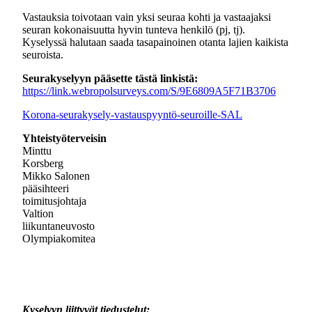
Vastauksia toivotaan vain yksi seuraa kohti ja vastaajaksi
seuran kokonaisuutta hyvin tunteva henkilö (pj, tj).
Kyselyssä halutaan saada tasapainoinen otanta lajien kaikista
seuroista.
Seurakyselyyn pääsette tästä linkistä:
https://link.webropolsurveys.com/S/9E6809A5F71B3706
Korona-seurakysely-vastauspyyntö-seuroille-SAL
Yhteistyöterveisin
Minttu
Korsberg
Mikko Salonen
pääsihteeri
toimitusjohtaja
Valtion
liikuntaneuvosto
Olympiakomitea
Kyselyyn liittyvät tiedustelut: