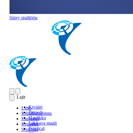
Siirry sisältöön
Lajit
Kivääri
Liitto
Pistooli
Kilpailutoiminta
Haulikko
Harrastus
Liikkuva maali
Koulutus
Practical
Seuroille