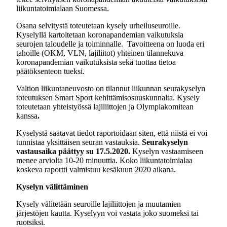
liikuntatoimialaan Suomessa.
Osana selvitystä toteutetaan kysely urheiluseuroille.
Kyselyllä kartoitetaan koronapandemian vaikutuksia
seurojen taloudelle ja toiminnalle. Tavoitteena on luoda eri
tahoille (OKM, VLN, lajiliitot) yhteinen tilannekuva
koronapandemian vaikutuksista sekä tuottaa tietoa
päätöksenteon tueksi.
Valtion liikuntaneuvosto on tilannut liikunnan seurakyselyn
toteutuksen Smart Sport kehittämisosuuskunnalta. Kysely
toteutetaan yhteistyössä lajiliittojen ja Olympiakomitean
kanssa
.
Kyselystä saatavat tiedot raportoidaan siten, että niistä ei voi
tunnistaa yksittäisen seuran vastauksia.
Seurakyselyn
vastausaika päättyy su 17.5.2020.
Kyselyn vastaamiseen
menee arviolta 10-20 minuuttia. Koko liikuntatoimialaa
koskeva raportti valmistuu kesäkuun 2020 aikana.
Kyselyn välittäminen
Kysely välitetään seuroille lajiliittojen ja muutamien
järjestöjen kautta. Kyselyyn voi vastata joko suomeksi tai
ruotsiksi.