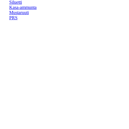
Siluetti
Kasa-ammunta
Mustaruuti
PRS