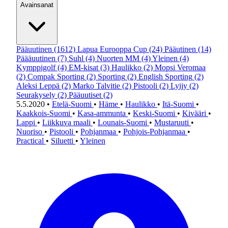
Avainsanat
Pääuutinen
(1612)
Lapua Eurooppa Cup
(24)
Pääutinen
(14)
Päääuutinen
(7)
Suhl
(4)
Nuorten MM
(4)
Yleinen
(4)
Kymppigolf
(4)
EM-kisat
(3)
Haulikko
(2)
Mopsi Veromaa
(2)
Compak Sporting
(2)
Sporting
(2)
English Sporting
(2)
Aleksi Leppä
(2)
Marko Talvitie
(2)
Pistooli
(2)
Lyijy
(2)
Seurakysely
(2)
Pääuutiset
(2)
5.5.2020
•
Etelä-Suomi
•
Häme
•
Haulikko
•
Itä-Suomi
•
Kaakkois-Suomi
•
Kasa-ammunta
•
Keski-Suomi
•
Kivääri
•
Lappi
•
Liikkuva maali
•
Lounais-Suomi
•
Mustaruuti
•
Nuoriso
•
Pistooli
•
Pohjanmaa
•
Pohjois-Pohjanmaa
•
Practical
•
Siluetti
•
Yleinen