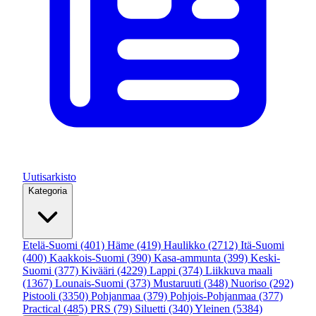
Uutisarkisto
Kategoria
Etelä-Suomi
(401)
Häme
(419)
Haulikko
(2712)
Itä-Suomi
(400)
Kaakkois-Suomi
(390)
Kasa-ammunta
(399)
Keski-
Suomi
(377)
Kivääri
(4229)
Lappi
(374)
Liikkuva maali
(1367)
Lounais-Suomi
(373)
Mustaruuti
(348)
Nuoriso
(292)
Pistooli
(3350)
Pohjanmaa
(379)
Pohjois-Pohjanmaa
(377)
Practical
(485)
PRS
(79)
Siluetti
(340)
Yleinen
(5384)