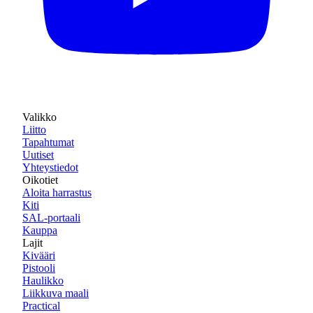
Valikko
Liitto
Tapahtumat
Uutiset
Yhteystiedot
Oikotiet
Aloita harrastus
Kiti
SAL-portaali
Kauppa
Lajit
Kivääri
Pistooli
Haulikko
Liikkuva maali
Practical