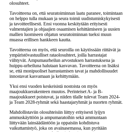
olosuhteet.
Tavoitteena on, että seuratoiminnan laatu paranee, toimintaan
on helppo tulla mukaan ja seura toimii uudistumiskykyisesti
ja tavoitteellisesti. Ensi vuonna keskitytään erityisesti
valmentajien ja ohjaajien osaamisen kehittämiseen ja uusien
mallien luomiseen ohjatun seuratoiminnan tueksi muun
muassa erillisen hankkeen kautta.
Tavoitteena on myös, että seuroilla on käytössään riittävät ja
ympäristövastuulliset rataolosuhteet, joilla harrastajat
viihtyvät. Ampumaurheilun arvostuksen harrastuksena ja
huippu-urheiluna halutaan kasvavan. Tavoitteena on lisäksi
se, että monipuoliset harrastamisen tavat ja mahdollisuudet
innostavat kasvamaan ja kehittymään.
Yksi ensi vuoden keskeisistä nostoista on myös
maajoukkuerakenteen muutos. Perinteiset A- ja B-
maajoukkueet poistuvat, ja niiden tilalle tulevat Team 2024-
ja Team 2028-ryhmät sekä haastajaryhmät ja nuorten ryhmät.
Mahdollistaviin olosuhteisiin liittyy erityisesti lyijyn
ammuskäyttöön ja ampumaratoihin sekä ammuntaan
liittyvään lainsäädäntöön ja oppaisiin kohdistuva
vaikuttamistyö, joka on avainasemassa, kun pyritään