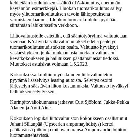
kehitetään koulutuksen sisältöä (TA-koulutus, enemmän
käytännön esimerkkejä). I-luokan tuomarikoulutus säilyy
myös ylituomarikoulutuksen tavoin lähiopetuksena
varmistaen laadun. II-luokan tuomarikoulutus pyritään
siirtämään lähikursseilta verkkoon.
Liittovaltuustolle esitettiin, että sääntötyöryhmä valtuutetaan
viemään KY:hyn tarvittavat muutokset edellä päätetyn
tuomarikoulutusuudistuksen osalta. Valtuusto hyväksyi
vastaesityksen, jonka mukaan asia tuodaan valtuuston
kevätkokoukseen ja hallituksen päättämät asiat tiedoksi.
Muutokset astuisivat voimaan 1.5.2023.
Kokouksessa kuultiin myös kuuden liittovaltuutetun
pyytämä lisäselvitys leasing-autoista. Selvitys osoitti
järjestelyn säästävän liiton kustannuksia. Valtuusto hyväksyi
hallituksen selvityksen.
Kurinpitovaliokunnassa jatkavat Curt Sjöblom, Jukka-Pekka
Alanen ja Antti Aine.
Kokouksen lopuksi liittovaltuuston kokoukseen osallistunut
Juhani Sillanpää (Upseerien ampumayhdistys) kertoi
päättävänsä pitkän ja mittavan uransa Ampumaurheiluliiton
luottamustehtävissä.