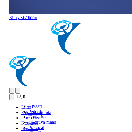
Siirry sisältöön
Lajit
Kivääri
Liitto
Pistooli
Kilpailutoiminta
Haulikko
Harrastus
Liikkuva maali
Koulutus
Practical
Seuroille