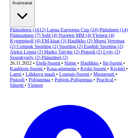
Avainsanat
Pääuutinen
(1612)
Lapua Eurooppa Cup
(24)
Pääutinen
(14)
Päääuutinen
(7)
Suhl
(4)
Nuorten MM
(4)
Yleinen
(4)
Kymppigolf
(4)
EM-kisat
(3)
Haulikko
(2)
Mopsi Veromaa
(2)
Compak Sporting
(2)
Sporting
(2)
English Sporting
(2)
Aleksi Leppä
(2)
Marko Talvitie
(2)
Pistooli
(2)
Lyijy
(2)
Seurakysely
(2)
Pääuutiset
(2)
26.11.2022
•
Etelä-Suomi
•
Häme
•
Haulikko
•
Itä-Suomi
•
Kaakkois-Suomi
•
Kasa-ammunta
•
Keski-Suomi
•
Kivääri
•
Lappi
•
Liikkuva maali
•
Lounais-Suomi
•
Mustaruuti
•
Pistooli
•
Pohjanmaa
•
Pohjois-Pohjanmaa
•
Practical
•
Siluetti
•
Yleinen