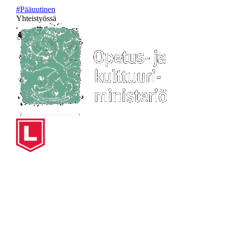
#Pääuutinen
Yhteistyössä