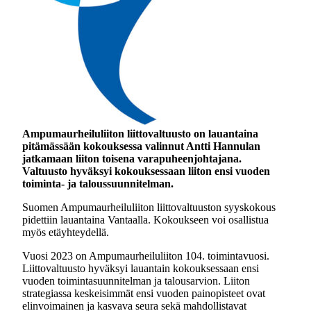
Ampumaurheiluliiton liittovaltuusto on lauantaina
pitämässään kokouksessa valinnut Antti Hannulan
jatkamaan liiton toisena varapuheenjohtajana.
Valtuusto hyväksyi kokouksessaan liiton ensi vuoden
toiminta- ja taloussuunnitelman.
Suomen Ampumaurheiluliiton liittovaltuuston syyskokous
pidettiin lauantaina Vantaalla. Kokoukseen voi osallistua
myös etäyhteydellä.
Vuosi 2023 on Ampumaurheiluliiton 104. toimintavuosi.
Liittovaltuusto hyväksyi lauantain kokouksessaan ensi
vuoden toimintasuunnitelman ja talousarvion. Liiton
strategiassa keskeisimmät ensi vuoden painopisteet ovat
elinvoimainen ja kasvava seura sekä mahdollistavat