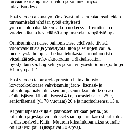
turvaamaan ampumaurheilun jatkuminen myös
tulevaisuudessa.
Ensi vuoden aikana ympäristövastuullisten rataolosuhteiden
turvaamiseksi tehdään työtä erityisesti
ympäristölupahankkeen jatkohankkeessa. Tavoitteena on
vuoden aikana käsitellä 60 ampumaradan ympäristölupia.
Onnistuminen näissä painopisteissä edellyttää tiivistä
vuorovaikutusta ja yhteistyötä liiton ja seurojen välillä,
menestyvää huippu-urheilua, tehokasta ja monipuolista
viestintää sekä nykyteknologian ja digitalisaation
hyödyntämistä. Digikehitys jatkuu erityisesti Suomisportin ja
Kitin ympärillä.
Ensi vuoden talousarvio perustuu liittovaltuuston
kevätkokouksessa vahvistamiin jäsen-, lisenssi- ja
kilpailulupamaksuihin: seuran jäsenmaksu liitolle on 26
e/aikuisjäsen, kilpailulisenssi 40 e, harrastelisenssi 25 e,
seniorilisenssi (yli 70-vuotiaat) 20 e ja nuorisolisenssi 13 e.
Kilpailulupamaksuja ei päätöksen mukaan peritä, jos
kilpailun järjestäjä vie tulokset sääntöjen mukaisesti kilpailu-
ja tilastopalvelu Kitiin. Muutoin kilpailulupamaksu seuralle
on 100 e/kilpailu (lisäpäivät 20 e/pvä).