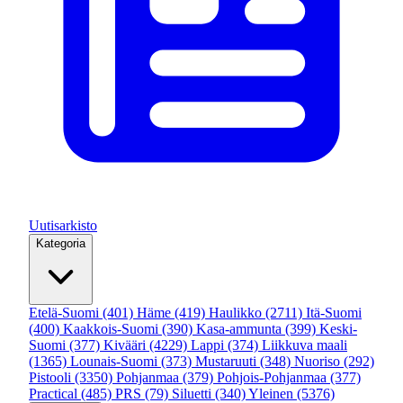
Uutisarkisto
Kategoria
Etelä-Suomi
(401)
Häme
(419)
Haulikko
(2711)
Itä-Suomi
(400)
Kaakkois-Suomi
(390)
Kasa-ammunta
(399)
Keski-
Suomi
(377)
Kivääri
(4229)
Lappi
(374)
Liikkuva maali
(1365)
Lounais-Suomi
(373)
Mustaruuti
(348)
Nuoriso
(292)
Pistooli
(3350)
Pohjanmaa
(379)
Pohjois-Pohjanmaa
(377)
Practical
(485)
PRS
(79)
Siluetti
(340)
Yleinen
(5376)