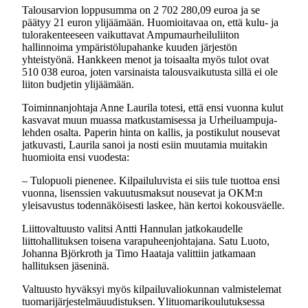
Talousarvion loppusumma on 2 702 280,09 euroa ja se
päätyy 21 euron ylijäämään. Huomioitavaa on, että kulu- ja
tulorakenteeseen vaikuttavat Ampumaurheiluliiton
hallinnoima ympäristölupahanke kuuden järjestön
yhteistyönä. Hankkeen menot ja toisaalta myös tulot ovat
510 038 euroa, joten varsinaista talousvaikutusta sillä ei ole
liiton budjetin ylijäämään.
Toiminnanjohtaja Anne Laurila totesi, että ensi vuonna kulut
kasvavat muun muassa matkustamisessa ja Urheiluampuja-
lehden osalta. Paperin hinta on kallis, ja postikulut nousevat
jatkuvasti, Laurila sanoi ja nosti esiin muutamia muitakin
huomioita ensi vuodesta:
– Tulopuoli pienenee. Kilpailuluvista ei siis tule tuottoa ensi
vuonna, lisenssien vakuutusmaksut nousevat ja OKM:n
yleisavustus todennäköisesti laskee, hän kertoi kokousväelle.
Liittovaltuusto valitsi Antti Hannulan jatkokaudelle
liittohallituksen toisena varapuheenjohtajana. Satu Luoto,
Johanna Björkroth ja Timo Haataja valittiin jatkamaan
hallituksen jäseninä.
Valtuusto hyväksyi myös kilpailuvaliokunnan valmistelemat
tuomarijärjestelmäuudistuksen. Ylituomarikoulutuksessa