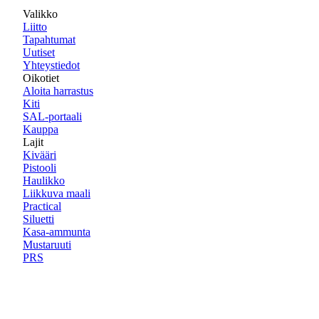
Valikko
Liitto
Tapahtumat
Uutiset
Yhteystiedot
Oikotiet
Aloita harrastus
Kiti
SAL-portaali
Kauppa
Lajit
Kivääri
Pistooli
Haulikko
Liikkuva maali
Practical
Siluetti
Kasa-ammunta
Mustaruuti
PRS