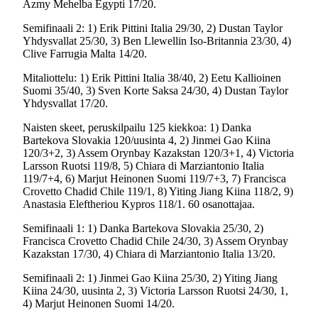
Azmy Mehelba Egypti 17/20.
Semifinaali 2: 1) Erik Pittini Italia 29/30, 2) Dustan Taylor
Yhdysvallat 25/30, 3) Ben Llewellin Iso-Britannia 23/30, 4)
Clive Farrugia Malta 14/20.
Mitaliottelu: 1) Erik Pittini Italia 38/40, 2) Eetu Kallioinen
Suomi 35/40, 3) Sven Korte Saksa 24/30, 4) Dustan Taylor
Yhdysvallat 17/20.
Naisten skeet, peruskilpailu 125 kiekkoa: 1) Danka
Bartekova Slovakia 120/uusinta 4, 2) Jinmei Gao Kiina
120/3+2, 3) Assem Orynbay Kazakstan 120/3+1, 4) Victoria
Larsson Ruotsi 119/8, 5) Chiara di Marziantonio Italia
119/7+4, 6) Marjut Heinonen Suomi 119/7+3, 7) Francisca
Crovetto Chadid Chile 119/1, 8) Yiting Jiang Kiina 118/2, 9)
Anastasia Eleftheriou Kypros 118/1. 60 osanottajaa.
Semifinaali 1: 1) Danka Bartekova Slovakia 25/30, 2)
Francisca Crovetto Chadid Chile 24/30, 3) Assem Orynbay
Kazakstan 17/30, 4) Chiara di Marziantonio Italia 13/20.
Semifinaali 2: 1) Jinmei Gao Kiina 25/30, 2) Yiting Jiang
Kiina 24/30, uusinta 2, 3) Victoria Larsson Ruotsi 24/30, 1,
4) Marjut Heinonen Suomi 14/20.