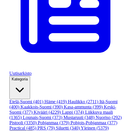
Uutisarkisto
Kategoria
Etelä-Suomi
(401)
Häme
(419)
Haulikko
(2711)
Itä-Suomi
(400)
Kaakkois-Suomi
(390)
Kasa-ammunta
(399)
Keski-
Suomi
(377)
Kivääri
(4229)
Lappi
(374)
Liikkuva maali
(1365)
Lounais-Suomi
(373)
Mustaruuti
(348)
Nuoriso
(292)
Pistooli
(3350)
Pohjanmaa
(379)
Pohjois-Pohjanmaa
(377)
Practical
(485)
PRS
(79)
Siluetti
(340)
Yleinen
(5379)