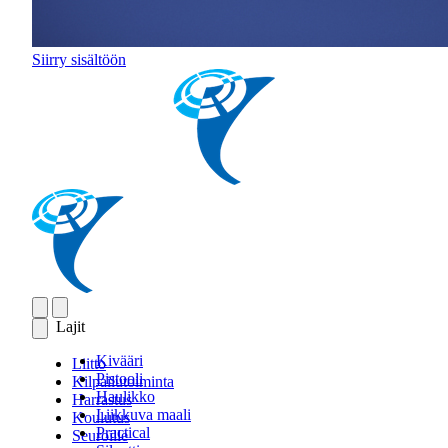
Siirry sisältöön
Lajit
Kivääri
Liitto
Pistooli
Kilpailutoiminta
Haulikko
Harrastus
Liikkuva maali
Koulutus
Practical
Seuroille