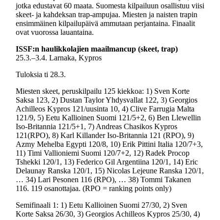
jotka edustavat 60 maata. Suomesta kilpailuun osallistuu viisi
skeet- ja kahdeksan trap-ampujaa. Miesten ja naisten trapin
ensimmäinen kilpailupäivä ammutaan perjantaina. Finaalit
ovat vuorossa lauantaina.
ISSF:n haulikkolajien maailmancup (skeet, trap)
25.3.–3.4. Larnaka, Kypros
Tuloksia ti 28.3.
Miesten skeet, peruskilpailu 125 kiekkoa: 1) Sven Korte
Saksa 123, 2) Dustan Taylor Yhdysvallat 122, 3) Georgios
Achilleos Kypros 121/uusinta 10, 4) Clive Farrugia Malta
121/9, 5) Eetu Kallioinen Suomi 121/5+2, 6) Ben Llewellin
Iso-Britannia 121/5+1, 7) Andreas Chasikos Kypros
121(RPO), 8) Karl Killander Iso-Britannia 121 (RPO), 9)
Azmy Mehelba Egypti 120/8, 10) Erik Pittini Italia 120/7+3,
11) Timi Vallioniemi Suomi 120/7+2, 12) Radek Procop
Tshekki 120/1, 13) Federico Gil Argentiina 120/1, 14) Eric
Delaunay Ranska 120/1, 15) Nicolas Lejeune Ranska 120/1,
… 34) Lari Pesonen 116 (RPO), … 38) Tommi Takanen
116. 119 osanottajaa. (RPO = ranking points only)
Semifinaali 1: 1) Eetu Kallioinen Suomi 27/30, 2) Sven
Korte Saksa 26/30, 3) Georgios Achilleos Kypros 25/30, 4)