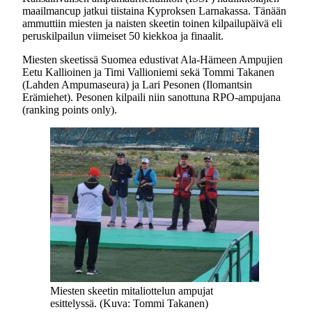
maailmancup jatkui tiistaina Kyproksen Larnakassa. Tänään
ammuttiin miesten ja naisten skeetin toinen kilpailupäivä eli
peruskilpailun viimeiset 50 kiekkoa ja finaalit.
Miesten skeetissä Suomea edustivat Ala-Hämeen Ampujien
Eetu Kallioinen ja Timi Vallioniemi sekä Tommi Takanen
(Lahden Ampumaseura) ja Lari Pesonen (Ilomantsin
Erämiehet). Pesonen kilpaili niin sanottuna RPO-ampujana
(ranking points only).
Miesten skeetin mitaliottelun ampujat
esittelyssä. (Kuva: Tommi Takanen)