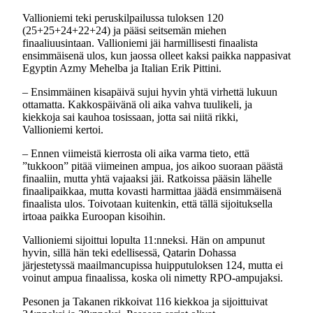
Vallioniemi teki peruskilpailussa tuloksen 120
(25+25+24+22+24) ja pääsi seitsemän miehen
finaaliuusintaan. Vallioniemi jäi harmillisesti finaalista
ensimmäisenä ulos, kun jaossa olleet kaksi paikka nappasivat
Egyptin Azmy Mehelba ja Italian Erik Pittini.
– Ensimmäinen kisapäivä sujui hyvin yhtä virhettä lukuun
ottamatta. Kakkospäivänä oli aika vahva tuulikeli, ja
kiekkoja sai kauhoa tosissaan, jotta sai niitä rikki,
Vallioniemi kertoi.
– Ennen viimeistä kierrosta oli aika varma tieto, että
”tukkoon” pitää viimeinen ampua, jos aikoo suoraan päästä
finaaliin, mutta yhtä vajaaksi jäi. Ratkoissa pääsin lähelle
finaalipaikkaa, mutta kovasti harmittaa jäädä ensimmäisenä
finaalista ulos. Toivotaan kuitenkin, että tällä sijoituksella
irtoaa paikka Euroopan kisoihin.
Vallioniemi sijoittui lopulta 11:nneksi. Hän on ampunut
hyvin, sillä hän teki edellisessä, Qatarin Dohassa
järjestetyssä maailmancupissa huipputuloksen 124, mutta ei
voinut ampua finaalissa, koska oli nimetty RPO-ampujaksi.
Pesonen ja Takanen rikkoivat 116 kiekkoa ja sijoittuivat