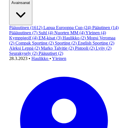
Avainsanat
Pääuutinen
(1612)
Lapua Eurooppa Cup
(24)
Pääutinen
(14)
Päääuutinen
(7)
Suhl
(4)
Nuorten MM
(4)
Yleinen
(4)
Kymppigolf
(4)
EM-kisat
(3)
Haulikko
(2)
Mopsi Veromaa
(2)
Compak Sporting
(2)
Sporting
(2)
English Sporting
(2)
Aleksi Leppä
(2)
Marko Talvitie
(2)
Pistooli
(2)
Lyijy
(2)
Seurakysely
(2)
Pääuutiset
(2)
28.3.2023
•
Haulikko
•
Yleinen