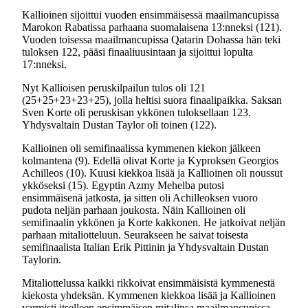
Kallioinen sijoittui vuoden ensimmäisessä maailmancupissa
Marokon Rabatissa parhaana suomalaisena 13:nneksi (121).
Vuoden toisessa maailmancupissa Qatarin Dohassa hän teki
tuloksen 122, pääsi finaaliuusintaan ja sijoittui lopulta
17:nneksi.
Nyt Kallioisen peruskilpailun tulos oli 121
(25+25+23+23+25), jolla heltisi suora finaalipaikka. Saksan
Sven Korte oli peruskisan ykkönen tuloksellaan 123.
Yhdysvaltain Dustan Taylor oli toinen (122).
Kallioinen oli semifinaalissa kymmenen kiekon jälkeen
kolmantena (9). Edellä olivat Korte ja Kyproksen Georgios
Achilleos (10). Kuusi kiekkoa lisää ja Kallioinen oli noussut
ykköseksi (15). Egyptin Azmy Mehelba putosi
ensimmäisenä jatkosta, ja sitten oli Achilleoksen vuoro
pudota neljän parhaan joukosta. Näin Kallioinen oli
semifinaalin ykkönen ja Korte kakkonen. He jatkoivat neljän
parhaan mitaliotteluun. Seurakseen he saivat toisesta
semifinaalista Italian Erik Pittinin ja Yhdysvaltain Dustan
Taylorin.
Mitaliottelussa kaikki rikkoivat ensimmäisistä kymmenestä
kiekosta yhdeksän. Kymmenen kiekkoa lisää ja Kallioinen
varmisti itselleen ensimmäisen mitalinsa maailmancupissa.