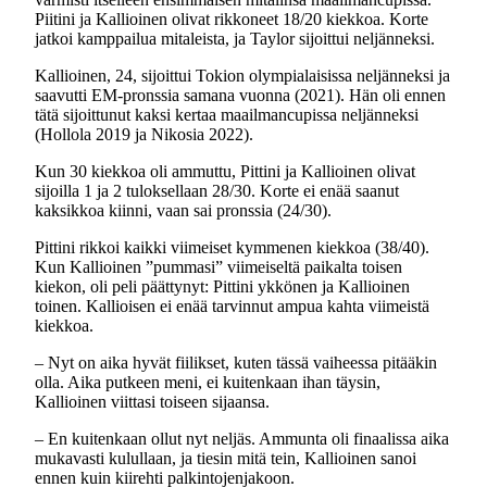
Piitini ja Kallioinen olivat rikkoneet 18/20 kiekkoa. Korte
jatkoi kamppailua mitaleista, ja Taylor sijoittui neljänneksi.
Kallioinen, 24, sijoittui Tokion olympialaisissa neljänneksi ja
saavutti EM-pronssia samana vuonna (2021). Hän oli ennen
tätä sijoittunut kaksi kertaa maailmancupissa neljänneksi
(Hollola 2019 ja Nikosia 2022).
Kun 30 kiekkoa oli ammuttu, Pittini ja Kallioinen olivat
sijoilla 1 ja 2 tuloksellaan 28/30. Korte ei enää saanut
kaksikkoa kiinni, vaan sai pronssia (24/30).
Pittini rikkoi kaikki viimeiset kymmenen kiekkoa (38/40).
Kun Kallioinen ”pummasi” viimeiseltä paikalta toisen
kiekon, oli peli päättynyt: Pittini ykkönen ja Kallioinen
toinen. Kallioisen ei enää tarvinnut ampua kahta viimeistä
kiekkoa.
– Nyt on aika hyvät fiilikset, kuten tässä vaiheessa pitääkin
olla. Aika putkeen meni, ei kuitenkaan ihan täysin,
Kallioinen viittasi toiseen sijaansa.
– En kuitenkaan ollut nyt neljäs. Ammunta oli finaalissa aika
mukavasti kulullaan, ja tiesin mitä tein, Kallioinen sanoi
ennen kuin kiirehti palkintojenjakoon.