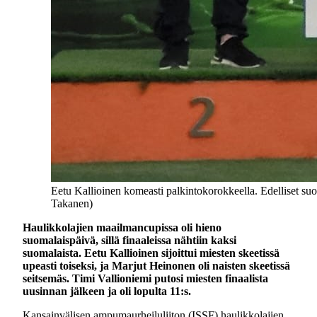
Eetu Kallioinen komeasti palkintokorokkeella. Edelliset 
Takanen)
Haulikkolajien maailmancupissa oli hieno
suomalaispäivä, sillä finaaleissa nähtiin kaksi
suomalaista. Eetu Kallioinen sijoittui miesten skeetissä
upeasti toiseksi, ja Marjut Heinonen oli naisten skeetissä
seitsemäs. Timi Vallioniemi putosi miesten finaalista
uusinnan jälkeen ja oli lopulta 11:s.
Kansainvälisen ampumaurheiluliiton (ISSF) haulikkolajien