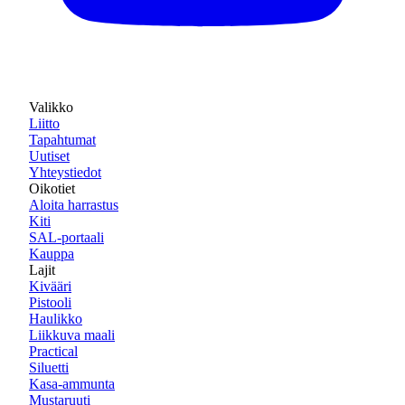
Valikko
Liitto
Tapahtumat
Uutiset
Yhteystiedot
Oikotiet
Aloita harrastus
Kiti
SAL-portaali
Kauppa
Lajit
Kivääri
Pistooli
Haulikko
Liikkuva maali
Practical
Siluetti
Kasa-ammunta
Mustaruuti