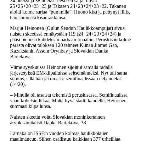
34:nneksi ja 38:nneksi. Pesosen sarjat olivat
25+25+20+23+23 ja Takasen 24+23+24+23+22. Takanen
aloitti kolme sarjaa ”pummilla”. Huono kisa ja pettynyt fiilis,
hän summasi kisaurakkansa.
Marjut Heinonen (Oulun Seudun Haulikkoampujat) sivusi
naisten skeetissä ennätystään 119 (24+24+23+24+24) ja
pääsi hienosti kahdeksan parhaan finaaliin. Peruskisan kolme
parasta olivat tuloksen 120 tehneet Kiinan Jinmei Gao,
Kazakstanin Assem Orynbay ja Slovakian Danka
Bartekova.
Viime syyskuussa Heinonen sijoittui samalla radalla
järjestetyissä EM-kilpailuissa seitsemänneksi. Nyt tuli sama
sijoitus, sillä hän jäi omassa semifinaalissaan neljänneksi
(14/20).
– Minulla oli tasaista tekemistä peruskisassa. Semifinaalissa
vaan kohelsin liikaa. Mutta hyvä startti kaudelle, Heinonen
summasi kilpailunsa.
Naisten skeetin voitti Slovakian moninkertainen
arvokisamitalisti Danka Bartekova, 38.
Larnaka on ISSF:n vuoden kolmas haulikkolajien
maailmancup. Siihen osallistuu kaikkiaan 377 urheilijaa,