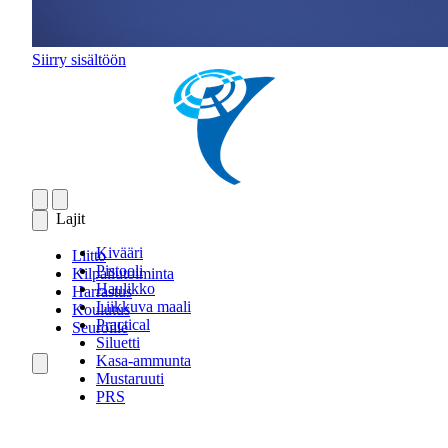
Siirry sisältöön
Lajit
Kivääri
Liitto
Pistooli
Kilpailutoiminta
Haulikko
Harrastus
Liikkuva maali
Koulutus
Practical
Seuroille
Siluetti
Kasa-ammunta
Mustaruuti
PRS