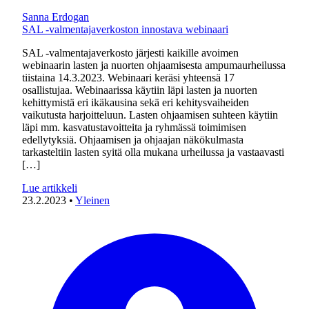
Sanna Erdogan
SAL -valmentajaverkoston innostava webinaari
SAL -valmentajaverkosto järjesti kaikille avoimen
webinaarin lasten ja nuorten ohjaamisesta ampumaurheilussa
tiistaina 14.3.2023. Webinaari keräsi yhteensä 17
osallistujaa. Webinaarissa käytiin läpi lasten ja nuorten
kehittymistä eri ikäkausina sekä eri kehitysvaiheiden
vaikutusta harjoitteluun. Lasten ohjaamisen suhteen käytiin
läpi mm. kasvatustavoitteita ja ryhmässä toimimisen
edellytyksiä. Ohjaamisen ja ohjaajan näkökulmasta
tarkasteltiin lasten syitä olla mukana urheilussa ja vastaavasti
[…]
Lue artikkeli
23.2.2023
•
Yleinen