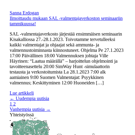
Sanna Erdogan
Ilmoittaudu mukaan SAL -valmentajaverkoston seminaariin
tammikuussa!
SAL -valmentajaverkosto järjestää ensimmäisen seminaarin
Kisakalliossa 27.-28.1.2023. Toivotamme tervetulleeksi
kaikki valmentajat ja ohjaajat sekä ammunta- ja
valmennustoiminnasta kiinnostuneet. Ohjelma Pe 27.1.2023
17:00 Päivällinen 18:00 Valmennuksen johtaja Ville
Häyrinen: “Laatua määrällä” – harjoittelun ohjelmointi ja
tavoitteenasettelu 20:00 SimWay Hunt -simulaattorin
testausta ja verkostoitumista La 28.1.2023 7:00 alk
aamiainen 9:00 Suomen Valmentajat: Psyykkinen
valmennus; Keskittyminen 12:00 Huoneiden […]
Lue artikkeli
←
Uudempia uutisia
1
2
Vanhempia uutisia
→
Yhteistyössä