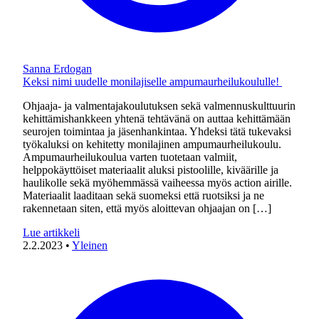
Sanna Erdogan
Keksi nimi uudelle monilajiselle ampumaurheilukoululle!
Ohjaaja- ja valmentajakoulutuksen sekä valmennuskulttuurin
kehittämishankkeen yhtenä tehtävänä on auttaa kehittämään
seurojen toimintaa ja jäsenhankintaa. Yhdeksi tätä tukevaksi
työkaluksi on kehitetty monilajinen ampumaurheilukoulu.
Ampumaurheilukoulua varten tuotetaan valmiit,
helppokäyttöiset materiaalit aluksi pistoolille, kiväärille ja
haulikolle sekä myöhemmässä vaiheessa myös action airille.
Materiaalit laaditaan sekä suomeksi että ruotsiksi ja ne
rakennetaan siten, että myös aloittevan ohjaajan on […]
Lue artikkeli
2.2.2023
•
Yleinen