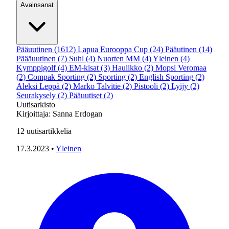
Avainsanat
Pääuutinen
(1612)
Lapua Eurooppa Cup
(24)
Pääutinen
(14)
Päääuutinen
(7)
Suhl
(4)
Nuorten MM
(4)
Yleinen
(4)
Kymppigolf
(4)
EM-kisat
(3)
Haulikko
(2)
Mopsi Veromaa
(2)
Compak Sporting
(2)
Sporting
(2)
English Sporting
(2)
Aleksi Leppä
(2)
Marko Talvitie
(2)
Pistooli
(2)
Lyijy
(2)
Seurakysely
(2)
Pääuutiset
(2)
Uutisarkisto
Kirjoittaja:
Sanna Erdogan
12
uutisartikkelia
17.3.2023
•
Yleinen