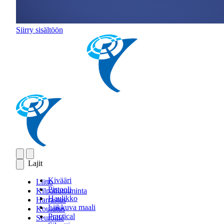
Siirry sisältöön
Lajit
Kivääri
Liitto
Pistooli
Kilpailutoiminta
Haulikko
Harrastus
Liikkuva maali
Koulutus
Practical
Seuroille