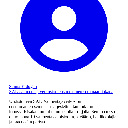
Sanna Erdogan
SAL -valmentajaverkoston ensimmäinen seminaari takana
Uudistuneen SAL-Valmentajaverkoston
ensimmäinen seminaari järjestettiin tammikuun
lopussa Kisakallion urheiluopistolla Lohjalla. Seminaarissa
oli mukana 19 valmentajaa pistoolin, kiväärin, haulikkolajien
ja practicalin parista.