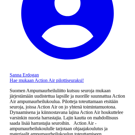
Sanna Erdogan
Hae mukaan Action Air pilottiseuraksi!
Suomen Ampumaurheiluliitto kutsuu seuroja mukaan
järjestämään uudistettua lapsille ja nuorille suunnattua Action
Air ampumaurheilukoulua. Pilotteja toteuttamaan etsitään
seuroja, joissa Action Air on jo yhtenä toimintamuotona.
Dynaamisena ja kiinnostavana lajina Action Air houkuttelee
varsinkin nuoria harrastajia. Lajin kautta on mahdollisuus
saada lisää harrastajia seuroihin. Action Air -
ampumaurheilukoululle tarjotaan ohjaajakoulutus ja
materiaalit ampumaurheilukoulun toteuttamiseen.