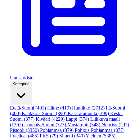
Uutisarkisto
Kategoria
Etelä-Suomi
(401)
Häme
(419)
Haulikko
(2712)
Itä-Suomi
(400)
Kaakkois-Suomi
(390)
Kasa-ammunta
(399)
Keski-
Suomi
(377)
Kivääri
(4229)
Lappi
(374)
Liikkuva maali
(1367)
Lounais-Suomi
(373)
Mustaruuti
(348)
Nuoriso
(292)
Pistooli
(3350)
Pohjanmaa
(379)
Pohjois-Pohjanmaa
(377)
Practical
(485)
PRS
(79)
Siluetti
(340)
Yleinen
(5385)