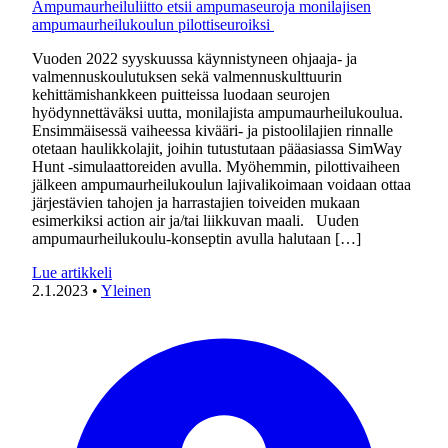
Ampumaurheiluliitto etsii ampumaseuroja monilajisen
ampumaurheilukoulun pilottiseuroiksi
Vuoden 2022 syyskuussa käynnistyneen ohjaaja- ja
valmennuskoulutuksen sekä valmennuskulttuurin
kehittämishankkeen puitteissa luodaan seurojen
hyödynnettäväksi uutta, monilajista ampumaurheilukoulua.
Ensimmäisessä vaiheessa kivääri- ja pistoolilajien rinnalle
otetaan haulikkolajit, joihin tutustutaan pääasiassa SimWay
Hunt -simulaattoreiden avulla. Myöhemmin, pilottivaiheen
jälkeen ampumaurheilukoulun lajivalikoimaan voidaan ottaa
järjestävien tahojen ja harrastajien toiveiden mukaan
esimerkiksi action air ja/tai liikkuvan maali. Uuden
ampumaurheilukoulu-konseptin avulla halutaan […]
Lue artikkeli
2.1.2023
•
Yleinen