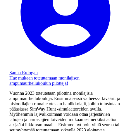
Sanna Erdogan
Hae mukaan toteuttamaan monilajisen
ampumaurheilukoulun pilotteja!
Vuonna 2023 toteutetaan pilottina monilajisia
ampumaurheilukouluja. Ensimmäisessä vaiheessa kivääri- ja
pistoolilajien rinnalle otetaan haulikkolajit, joihin tutustutaan
pääasiassa SimWay Hunt -simulaattoreiden avulla.
Myöhemmin lajivalikoimaan voidaan ottaa järjestävien
tahojen ja harrastajien toiveiden mukaan esimerkiksi action
air ja/tai liikkuvan maali. Etsimme nyt noin viittä seuraa tai
seurayhtymää toteuttamaan syksyllä 2023 aloittavaa