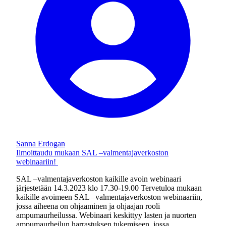
Sanna Erdogan
Ilmoittaudu mukaan SAL –valmentajaverkoston
webinaariin!
SAL –valmentajaverkoston kaikille avoin webinaari
järjestetään 14.3.2023 klo 17.30-19.00 Tervetuloa mukaan
kaikille avoimeen SAL –valmentajaverkoston webinaariin,
jossa aiheena on ohjaaminen ja ohjaajan rooli
ampumaurheilussa. Webinaari keskittyy lasten ja nuorten
ampumaurheilun harrastuksen tukemiseen, jossa