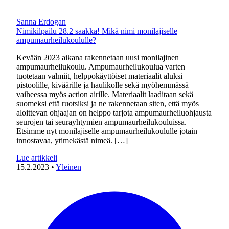
Sanna Erdogan
Nimikilpailu 28.2 saakka! Mikä nimi monilajiselle
ampumaurheilukoululle?
Kevään 2023 aikana rakennetaan uusi monilajinen
ampumaurheilukoulu. Ampumaurheilukoulua varten
tuotetaan valmiit, helppokäyttöiset materiaalit aluksi
pistoolille, kiväärille ja haulikolle sekä myöhemmässä
vaiheessa myös action airille. Materiaalit laaditaan sekä
suomeksi että ruotsiksi ja ne rakennetaan siten, että myös
aloittevan ohjaajan on helppo tarjota ampumaurheiluohjausta
seurojen tai seurayhtymien ampumaurheilukouluissa.
Etsimme nyt monilajiselle ampumaurheilukoululle jotain
innostavaa, ytimekästä nimeä. […]
Lue artikkeli
15.2.2023
•
Yleinen